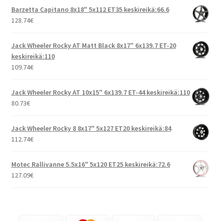
Barzetta Capitano 8x18" 5x112 ET35 keskireikä:66.6
128.74
€
Jack Wheeler Rocky AT Matt Black 8x17" 6x139.7 ET-20
keskireikä:110
109.74
€
Jack Wheeler Rocky AT 10x15" 6x139.7 ET-44 keskireikä:110
80.73
€
Jack Wheeler Rocky 8 8x17" 5x127 ET20 keskireikä:84
112.74
€
Motec Rallivanne 5.5x16" 5x120 ET25 keskireikä:72.6
127.09
€