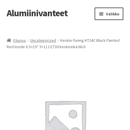
Alumiinivanteet
Siirry
Siirry
Valikko
navigointiin
sisältöön
Etusivu
Etusivu
Uncategorized
Keskin-Tuning KT24C Black Painted
Kauppa
Red Inside 8.5×19″ 5×112 ET30 keskireikä:66.6
Oma tili
Tilausohjeet
Vanteiden osto-opas
Auton renkaat
Yhteystiedot