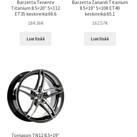
Barzetta Tenente
Barzetta Zanardi Titanium
Titanium 8.5×20″ 5×112
8.5×19″ 5×108 ET40
ET35 keskireikä:66.6
keskireikä:65.1
184.36
€
162.57
€
Lue lisää
Lue lisää
Tomason TN12 8.5×19″