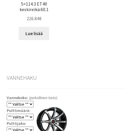
5×114.3 ET40
keskireikä:60.1
226.84
€
Lue lisää
VANNEHAKU
Vannekoko:
(pakollinen tieto)
Pulttimäärä:
Pulttijako: