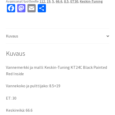
Avainsanat tuotteelle
112
,
19
,
5
,
66.6
,
8.5
,
ET30
,
Keskin-Tuning
Inside
Fa
M
E
S
8.5x19"
ce
as
m
h
5x112
ET30
b
to
ai
ar
keskireikä:66.6
o
d
l
e
määrä
Kuvaus
o
o
k
n
Kuvaus
Vannemerkki ja malli: Keskin-Tuning KT24C Black Painted
Red Inside
Vannekoko ja pulttijako: 8.5×19
ET: 30
Keskireikä: 66.6