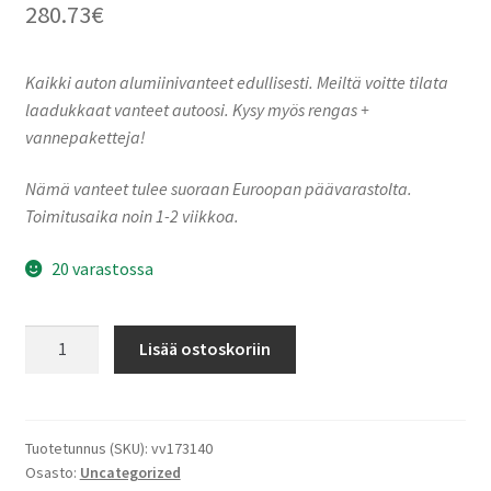
280.73
€
Kaikki auton alumiinivanteet edullisesti. Meiltä voitte tilata
laadukkaat vanteet autoosi. Kysy myös rengas +
vannepaketteja!
Nämä vanteet tulee suoraan Euroopan päävarastolta.
Toimitusaika noin 1-2 viikkoa.
20 varastossa
Keskin-
Lisää ostoskoriin
Tuning
KT24C
Black
Painted
Tuotetunnus (SKU):
vv173140
Osasto:
Uncategorized
Red