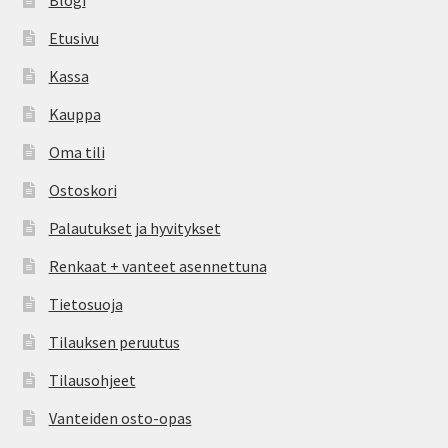
Blogi
Etusivu
Kassa
Kauppa
Oma tili
Ostoskori
Palautukset ja hyvitykset
Renkaat + vanteet asennettuna
Tietosuoja
Tilauksen peruutus
Tilausohjeet
Vanteiden osto-opas