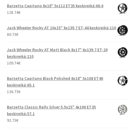
Barzetta Capitano 8x18" 5x112 ET35 keskireikä:66.6
128.74
€
Jack Wheeler Rocky AT 10x15" 6x139.7 ET-44 keskireikä:110
80.73
€
Jack Wheeler Rocky AT Matt Black 8x17" 6x139.7 ET-20
keskireikä:110
109.74
€
Barzetta Capitano Black Polished 8x18" 5x108 ET40
keskireikä:65.1
136.73
€
Barzetta Classic Rally Silver 5.5x15" 4x100 ET35
keskireikä:57.1
92.73
€