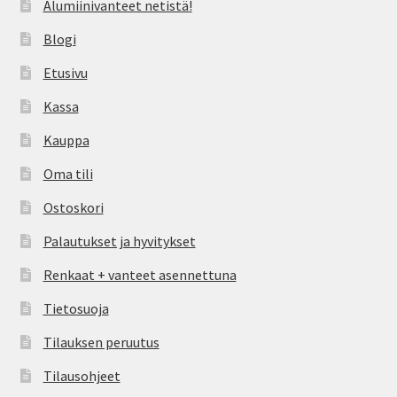
Alumiinivanteet netistä!
Blogi
Etusivu
Kassa
Kauppa
Oma tili
Ostoskori
Palautukset ja hyvitykset
Renkaat + vanteet asennettuna
Tietosuoja
Tilauksen peruutus
Tilausohjeet