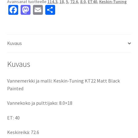
Avainsanat tuotteelle
114.3
,
18
,
5
,
72.6
,
8.0
,
ET40
,
Keskin-Tuning
8.0x18"
Fa
M
E
S
5x114.3
ce
as
m
h
ET40
keskireikä:72.6
b
to
ai
ar
määrä
o
d
l
e
Kuvaus
o
o
k
n
Kuvaus
Vannemerkki ja malli: Keskin-Tuning KT22 Matt Black
Painted
Vannekoko ja pulttijako: 8.0×18
ET: 40
Keskireikä: 72.6