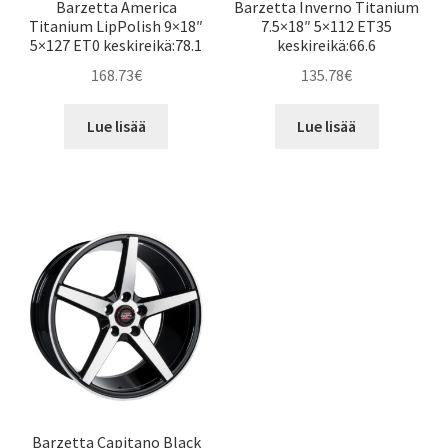
Barzetta America
Barzetta Inverno Titanium
Titanium LipPolish 9×18″
7.5×18″ 5×112 ET35
5×127 ET0 keskireikä:78.1
keskireikä:66.6
168.73
€
135.78
€
Lue lisää
Lue lisää
Barzetta Capitano Black