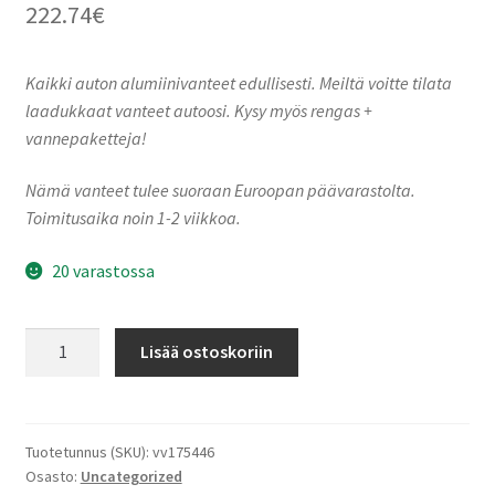
222.74
€
Kaikki auton alumiinivanteet edullisesti. Meiltä voitte tilata
laadukkaat vanteet autoosi. Kysy myös rengas +
vannepaketteja!
Nämä vanteet tulee suoraan Euroopan päävarastolta.
Toimitusaika noin 1-2 viikkoa.
20 varastossa
Keskin-
Lisää ostoskoriin
Tuning
KT22
Matt
Black
Tuotetunnus (SKU):
vv175446
Osasto:
Uncategorized
Painted