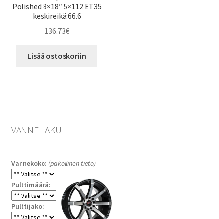
Polished 8×18″ 5×112 ET35
keskireikä:66.6
136.73
€
Lisää ostoskoriin
VANNEHAKU
Vannekoko:
(pakollinen tieto)
Pulttimäärä:
Pulttijako: