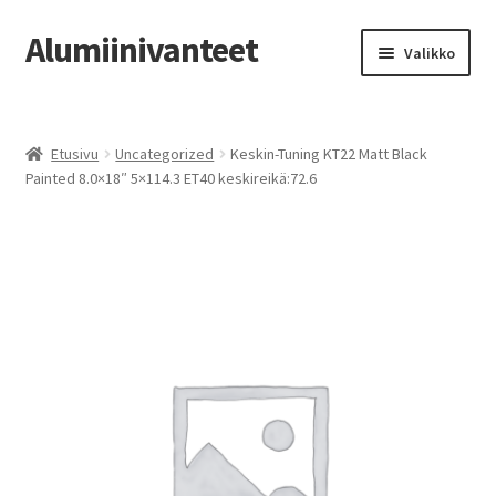
Alumiinivanteet
Siirry
Siirry
Valikko
navigointiin
sisältöön
Etusivu
Etusivu
Uncategorized
Keskin-Tuning KT22 Matt Black
Kauppa
Painted 8.0×18″ 5×114.3 ET40 keskireikä:72.6
Oma tili
Tilausohjeet
Vanteiden osto-opas
Auton renkaat
Yhteystiedot