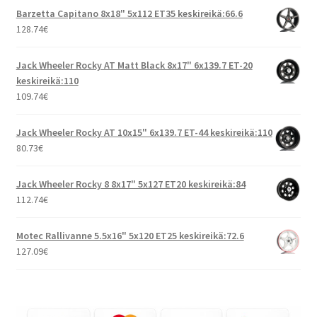
Barzetta Capitano 8x18" 5x112 ET35 keskireikä:66.6
128.74
€
Jack Wheeler Rocky AT Matt Black 8x17" 6x139.7 ET-20
keskireikä:110
109.74
€
Jack Wheeler Rocky AT 10x15" 6x139.7 ET-44 keskireikä:110
80.73
€
Jack Wheeler Rocky 8 8x17" 5x127 ET20 keskireikä:84
112.74
€
Motec Rallivanne 5.5x16" 5x120 ET25 keskireikä:72.6
127.09
€