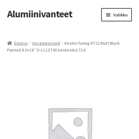
Alumiinivanteet
Siirry
Siirry
Valikko
navigointiin
sisältöön
Etusivu
Etusivu
Uncategorized
Keskin-Tuning KT22 Matt Black
Kauppa
Painted 8.0×18″ 5×112 ET45 keskireikä:72.6
Oma tili
Tilausohjeet
Vanteiden osto-opas
Auton renkaat
Yhteystiedot