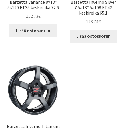
Barzetta Variante 8×18″
Barzetta Inverno Silver
5×120 ET35 keskireikä:72.6
7.5×18″ 5×108 ET42
keskireikä:65.1
152.73
€
128.74
€
Lisää ostoskoriin
Lisää ostoskoriin
Barzetta Inverno Titanium