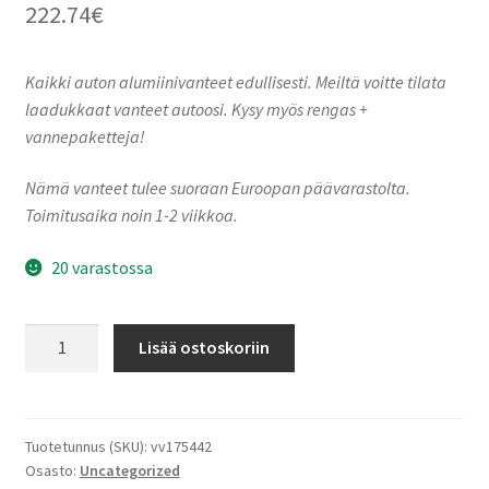
222.74
€
Kaikki auton alumiinivanteet edullisesti. Meiltä voitte tilata
laadukkaat vanteet autoosi. Kysy myös rengas +
vannepaketteja!
Nämä vanteet tulee suoraan Euroopan päävarastolta.
Toimitusaika noin 1-2 viikkoa.
20 varastossa
Keskin-
Lisää ostoskoriin
Tuning
KT22
Matt
Black
Tuotetunnus (SKU):
vv175442
Osasto:
Uncategorized
Painted