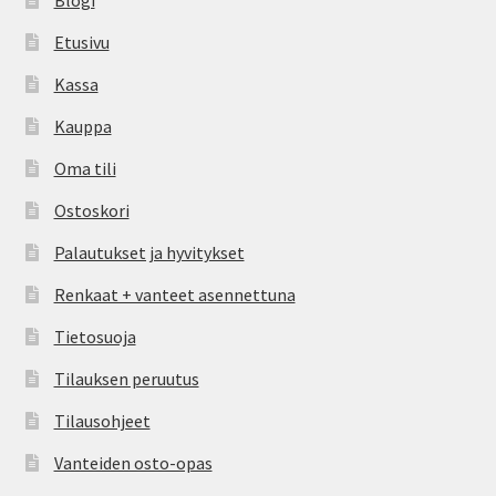
Blogi
Etusivu
Kassa
Kauppa
Oma tili
Ostoskori
Palautukset ja hyvitykset
Renkaat + vanteet asennettuna
Tietosuoja
Tilauksen peruutus
Tilausohjeet
Vanteiden osto-opas