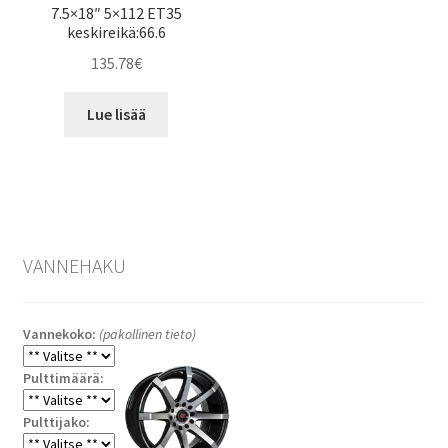
7.5×18″ 5×112 ET35
keskireikä:66.6
135.78
€
Lue lisää
VANNEHAKU
Vannekoko:
(pakollinen tieto)
Pulttimäärä:
Pulttijako: