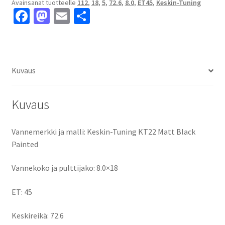
Avainsanat tuotteelle
112
,
18
,
5
,
72.6
,
8.0
,
ET45
,
Keskin-Tuning
8.0x18"
Fa
M
E
S
5x112
ce
as
m
h
ET45
keskireikä:72.6
b
to
ai
ar
määrä
o
d
l
e
Kuvaus
o
o
k
n
Kuvaus
Vannemerkki ja malli: Keskin-Tuning KT22 Matt Black
Painted
Vannekoko ja pulttijako: 8.0×18
ET: 45
Keskireikä: 72.6