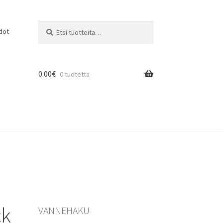
Etsi:
Haku
dot
0.00
€
0 tuotetta
ck
VANNEHAKU