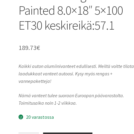
Painted 8.0×18″ 5×100
ET30 keskireikä:57.1
189.73
€
Kaikki auton alumiinivanteet edullisesti. Meiltä voitte tilat
laadukkaat vanteet autoosi. Kysy myös rengas +
vannepaketteja!
Nämä vanteet tulee suoraan Euroopan päävarastolta.
Toimitusaika noin 1-2 viikkoa.
20 varastossa