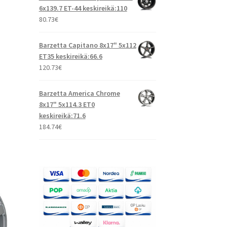
6x139.7 ET-44 keskireikä:110
80.73
€
Barzetta Capitano 8x17" 5x112
ET35 keskireikä:66.6
120.73
€
Barzetta America Chrome
8x17" 5x114.3 ET0
keskireikä:71.6
184.74
€