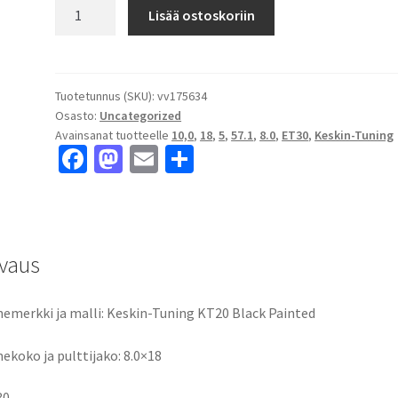
Keskin-
Lisää ostoskoriin
Tuning
KT20
Black
Painted
Tuotetunnus (SKU):
vv175634
Osasto:
Uncategorized
8.0x18"
Avainsanat tuotteelle
10,0
,
18
,
5
,
57.1
,
8.0
,
ET30
,
Keskin-Tuning
5x100
Fa
M
E
S
ET30
ce
as
m
h
keskireikä:57.1
määrä
b
to
ai
ar
o
d
l
e
vaus
o
o
k
n
emerkki ja malli: Keskin-Tuning KT20 Black Painted
ekoko ja pulttijako: 8.0×18
30