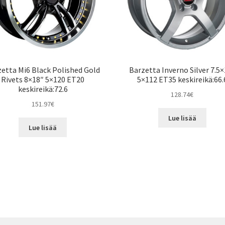
etta Mi6 Black Polished Gold
Barzetta Inverno Silver 7.5
Rivets 8×18″ 5×120 ET20
5×112 ET35 keskireikä:66.
keskireikä:72.6
128.74
€
151.97
€
Lue lisää
Lue lisää