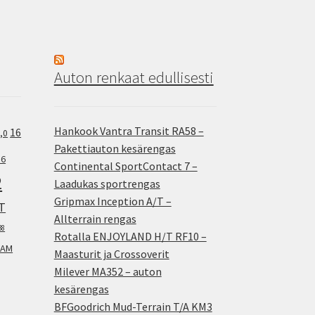
Auton renkaat edullisesti
Hankook Vantra Transit RA58 –
16
,0
Pakettiauton kesärengas
.6
Continental SportContact 7 –
2
Laadukas sportrengas
Gripmax Inception A/T –
T
Allterrain rengas
38
Rotalla ENJOYLAND H/T RF10 –
AM
Maasturit ja Crossoverit
Milever MA352 – auton
kesärengas
BFGoodrich Mud-Terrain T/A KM3