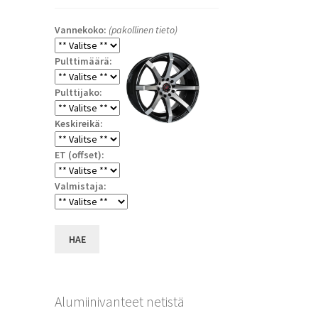
Vannekoko:
(pakollinen tieto)
Pulttimäärä:
Pulttijako:
Keskireikä:
ET (offset):
a
Valmistaja:
HAE
Alumiinivanteet netistä