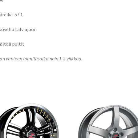
ireikä: 57.1
 sovellu talviajoon
sältää pultit
n vanteen toimitusaika noin 1-2 viikkoa.