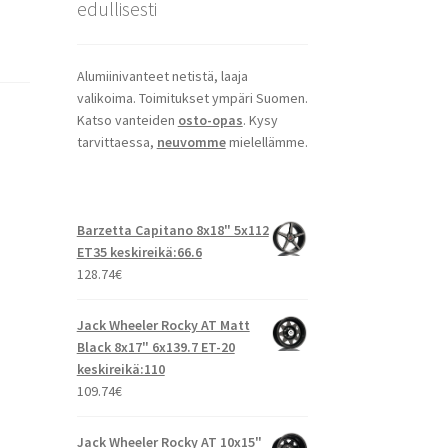
edullisesti
Alumiinivanteet netistä, laaja
valikoima. Toimitukset ympäri Suomen.
Katso vanteiden
osto-opas
. Kysy
tarvittaessa,
neuvomme
mielellämme.
Barzetta Capitano 8x18" 5x112
ET35 keskireikä:66.6
128.74
€
Jack Wheeler Rocky AT Matt
Black 8x17" 6x139.7 ET-20
keskireikä:110
109.74
€
Jack Wheeler Rocky AT 10x15"