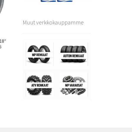
Muut verkkokauppamme
×18″
6