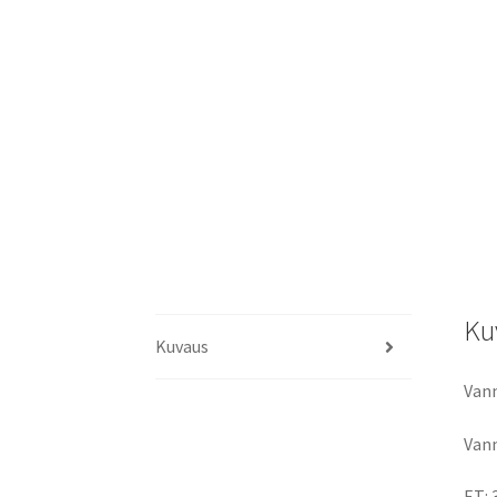
Ku
Kuvaus
Vann
Vann
ET: 