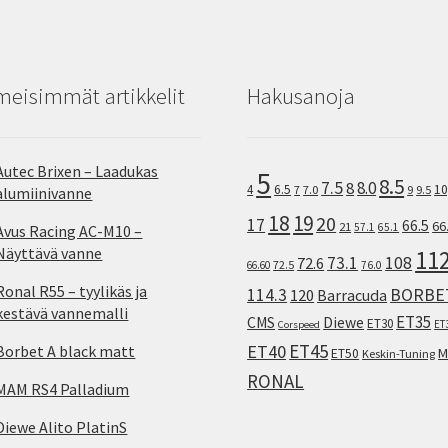
meisimmät artikkelit
Hakusanoja
Autec Brixen – Laadukas
5
8.5
7.5
8.0
8
10
4
6.5
7
7.0
9
9.5
alumiinivanne
18
19
20
17
66.5
66
21
57.1
65.1
Avus Racing AC-M10 –
Näyttävä vanne
11
73.1
108
72.6
72.5
66.60
76.0
Ronal R55 – tyylikäs ja
114.3
BORBE
120
Barracuda
kestävä vannemalli
ET35
CMS
Diewe
ET30
ET
Corspeed
ET45
ET40
Borbet A black matt
M
ET50
Keskin-Tuning
RONAL
MAM RS4 Palladium
Diewe Alito PlatinS