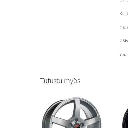
Kesk
# Ei
# Si
Tämä
Tutustu myös