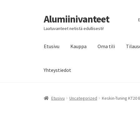
Alumiinivanteet
Siirry
Siirry
E
navigointiin
sisältöön
Laatuvanteet netistä edullisesti!
Etusivu
Kauppa
Oma tili
Tilaus
Yhteystiedot
Etusivu
Uncategorized
Keskin-Tuning KT20 B