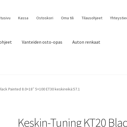
tusivu
Kassa
Ostoskori
Oma tili
Tilausohjeet
Yhteystie
ohjeet
Vanteiden osto-opas
Auton renkaat
lack Painted 8.0×18″ 5×100 ET30 keskireikä:57.1
Keskin-Tuning KT20 Bla