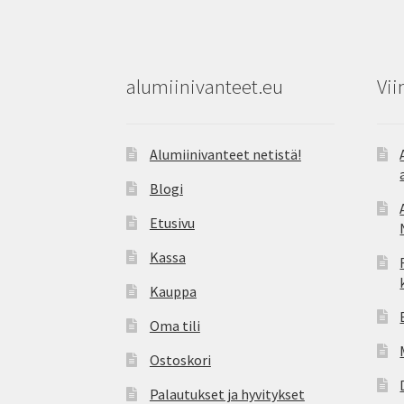
alumiinivanteet.eu
Vii
Alumiinivanteet netistä!
Blogi
Etusivu
Kassa
Kauppa
Oma tili
Ostoskori
Palautukset ja hyvitykset