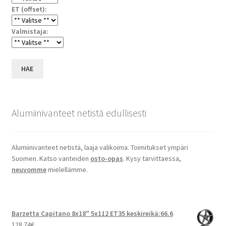
ET (offset):
Valmistaja:
HAE
Alumiinivanteet netistä edullisesti
Alumiinivanteet netistä, laaja valikoima. Toimitukset ympäri
Suomen. Katso vanteiden
osto-opas
. Kysy tarvittaessa,
neuvomme
mielellämme.
Barzetta Capitano 8x18" 5x112 ET35 keskireikä:66.6
128.74
€