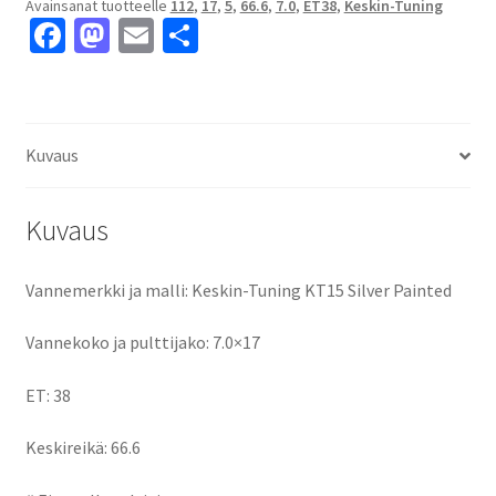
Avainsanat tuotteelle
112
,
17
,
5
,
66.6
,
7.0
,
ET38
,
Keskin-Tuning
5x112
Fa
M
E
S
ET38
ce
as
m
h
keskireikä:66.6
määrä
b
to
ai
ar
o
d
l
e
Kuvaus
o
o
k
n
Kuvaus
Vannemerkki ja malli: Keskin-Tuning KT15 Silver Painted
Vannekoko ja pulttijako: 7.0×17
ET: 38
Keskireikä: 66.6