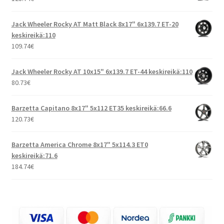
Jack Wheeler Rocky AT Matt Black 8x17" 6x139.7 ET-20
keskireikä:110
109.74
€
Jack Wheeler Rocky AT 10x15" 6x139.7 ET-44 keskireikä:110
80.73
€
Barzetta Capitano 8x17" 5x112 ET35 keskireikä:66.6
120.73
€
Barzetta America Chrome 8x17" 5x114.3 ET0
keskireikä:71.6
184.74
€