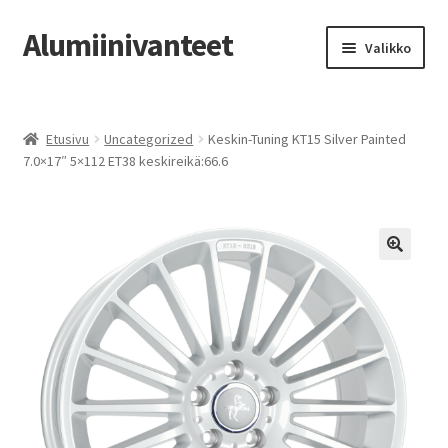
Alumiinivanteet
Siirry
Siirry
Valikko
navigointiin
sisältöön
Etusivu
Etusivu
Uncategorized
Keskin-Tuning KT15 Silver Painted
Kauppa
7.0×17″ 5×112 ET38 keskireikä:66.6
Oma tili
Tilausohjeet
Vanteiden osto-opas
Auton renkaat
Yhteystiedot