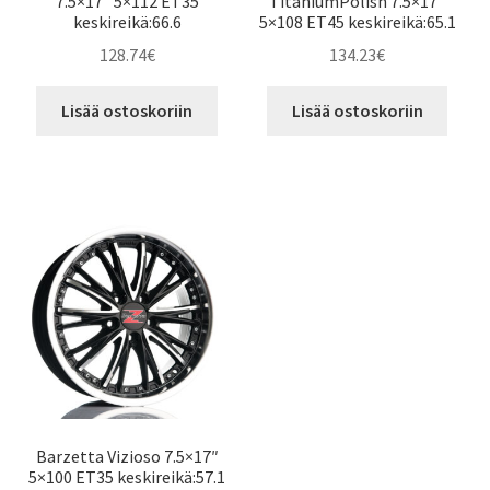
7.5×17″ 5×112 ET35
TitaniumPolish 7.5×17″
keskireikä:66.6
5×108 ET45 keskireikä:65.1
128.74
€
134.23
€
Lisää ostoskoriin
Lisää ostoskoriin
Barzetta Vizioso 7.5×17″
5×100 ET35 keskireikä:57.1