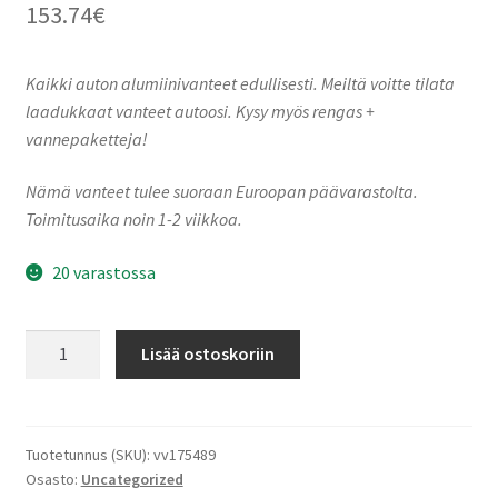
153.74
€
Kaikki auton alumiinivanteet edullisesti. Meiltä voitte tilata
laadukkaat vanteet autoosi. Kysy myös rengas +
vannepaketteja!
Nämä vanteet tulee suoraan Euroopan päävarastolta.
Toimitusaika noin 1-2 viikkoa.
20 varastossa
Keskin-
Lisää ostoskoriin
Tuning
KT15
Silver
Painted
Tuotetunnus (SKU):
vv175489
Osasto:
Uncategorized
7.0x17"