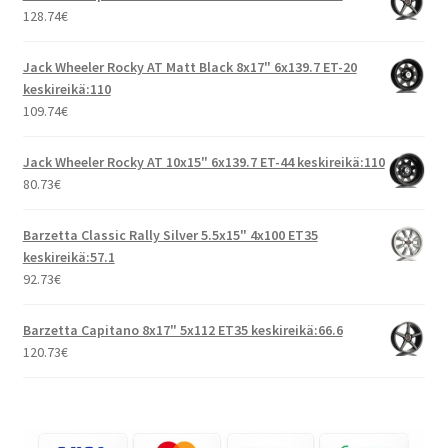
128.74
€
Jack Wheeler Rocky AT Matt Black 8x17" 6x139.7 ET-20
keskireikä:110
109.74
€
Jack Wheeler Rocky AT 10x15" 6x139.7 ET-44 keskireikä:110
80.73
€
Barzetta Classic Rally Silver 5.5x15" 4x100 ET35
keskireikä:57.1
92.73
€
Barzetta Capitano 8x17" 5x112 ET35 keskireikä:66.6
120.73
€