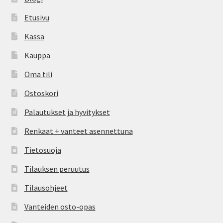
Etusivu
Kassa
Kauppa
Oma tili
Ostoskori
Palautukset ja hyvitykset
Renkaat + vanteet asennettuna
Tietosuoja
Tilauksen peruutus
Tilausohjeet
Vanteiden osto-opas