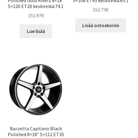
Polished Gold Rivets 8×18″
5×108 ET43 keskireikä:65.1
5×120 ET20 keskireikä:74.1
152.73
€
151.97
€
Lisää ostoskoriin
Lue lisää
Barzetta Capitano Black
Polished 8×18″ 5×112 ET35