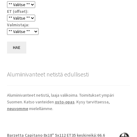
ET (offset):
Valmistaja:
HAE
Alumiinivanteet netistä edullisesti
Alumiinivanteet netistä, laaja valikoima. Toimitukset ympäri
Suomen. Katso vanteiden
osto-opas
. Kysy tarvittaessa,
neuvomme
mielellämme.
Barzetta Capitano 8x18" 5x112 ET35 keskireikä:66.6