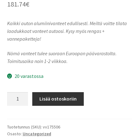
181.74
€
Kaikki auton alumiinivanteet edullisesti. Meiltä voitte tilata
laadukkaat vanteet autoosi. Kysy myös rengas +
vannepaketteja!
Nämä vanteet tulee suoraan Euroopan päävarastolta.
Toimitusaika noin 1-2 viikkoa.
20 varastossa
Keskin-
Lisää ostoskoriin
Tuning
KT15
Black
Lip
Tuotetunnus (SKU):
vv175506
Osasto:
Uncategorized
Polish