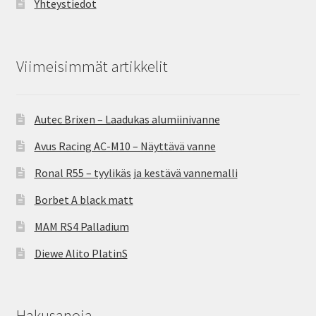
Yhteystiedot
Viimeisimmät artikkelit
Autec Brixen – Laadukas alumiinivanne
Avus Racing AC-M10 – Näyttävä vanne
Ronal R55 – tyylikäs ja kestävä vannemalli
Borbet A black matt
MAM RS4 Palladium
Diewe Alito PlatinS
Hakusanoja