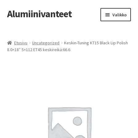
Alumiinivanteet
Siirry
Siirry
Valikko
navigointiin
sisältöön
Etusivu
Etusivu
Uncategorized
Keskin-Tuning KT15 Black Lip Polish
Kauppa
8.0×18″ 5×112 ET45 keskireikä:66.6
Oma tili
Tilausohjeet
Vanteiden osto-opas
Auton renkaat
Yhteystiedot