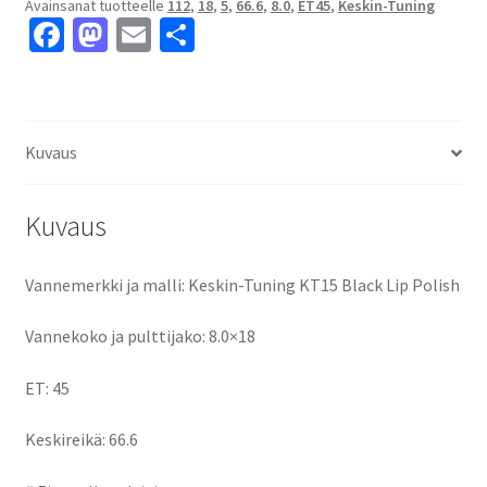
Avainsanat tuotteelle
112
,
18
,
5
,
66.6
,
8.0
,
ET45
,
Keskin-Tuning
8.0x18"
Fa
M
E
S
5x112
ce
as
m
h
ET45
keskireikä:66.6
b
to
ai
ar
määrä
o
d
l
e
Kuvaus
o
o
k
n
Kuvaus
Vannemerkki ja malli: Keskin-Tuning KT15 Black Lip Polish
Vannekoko ja pulttijako: 8.0×18
ET: 45
Keskireikä: 66.6