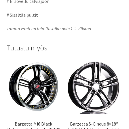
# Ei sovellu talviajoon
# Sisältää pultit
Tämän vanteen toimitusaika noin 1-2 viikkoa.
Tutustu myös
Barzetta Mi6 Black
Barzetta S-Cinque 8×18″