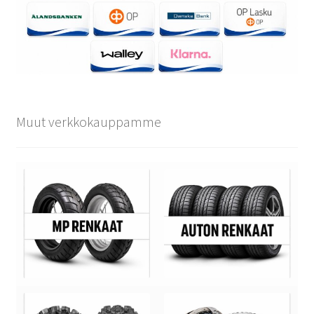
Muut verkkokauppamme