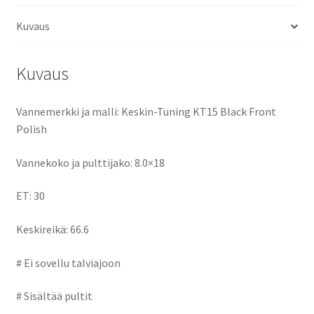
o
d
l
e
Kuvaus
o
o
k
n
Kuvaus
Vannemerkki ja malli: Keskin-Tuning KT15 Black Front
Polish
Vannekoko ja pulttijako: 8.0×18
ET: 30
Keskireikä: 66.6
# Ei sovellu talviajoon
# Sisältää pultit