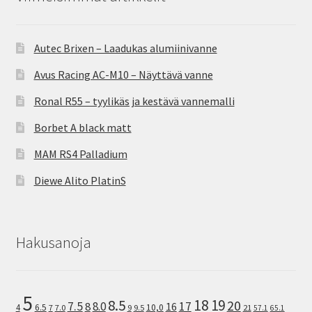
Autec Brixen – Laadukas alumiinivanne
Avus Racing AC-M10 – Näyttävä vanne
Ronal R55 – tyylikäs ja kestävä vannemalli
Borbet A black matt
MAM RS4 Palladium
Diewe Alito PlatinS
Hakusanoja
5
8.5
18
19
20
7.5
8.0
17
8
16
10,0
4
6.5
7
7.0
9
9.5
21
57.1
65.1