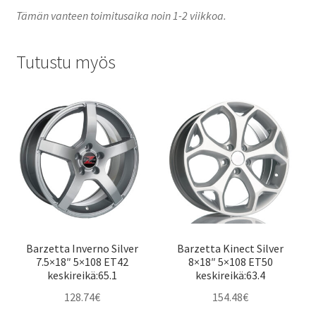
Tämän vanteen toimitusaika noin 1-2 viikkoa.
Tutustu myös
Barzetta Inverno Silver
Barzetta Kinect Silver
7.5×18″ 5×108 ET42
8×18″ 5×108 ET50
keskireikä:65.1
keskireikä:63.4
128.74
€
154.48
€