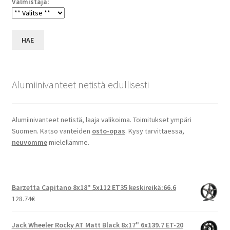
Valmistaja:
HAE
Alumiinivanteet netistä edullisesti
Alumiinivanteet netistä, laaja valikoima. Toimitukset ympäri
Suomen. Katso vanteiden
osto-opas
. Kysy tarvittaessa,
neuvomme
mielellämme.
Barzetta Capitano 8x18" 5x112 ET35 keskireikä:66.6
128.74
€
Jack Wheeler Rocky AT Matt Black 8x17" 6x139.7 ET-20