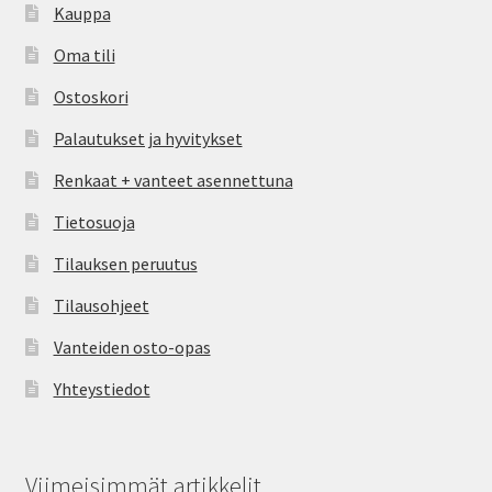
Kauppa
Oma tili
Ostoskori
Palautukset ja hyvitykset
Renkaat + vanteet asennettuna
Tietosuoja
Tilauksen peruutus
Tilausohjeet
Vanteiden osto-opas
Yhteystiedot
Viimeisimmät artikkelit