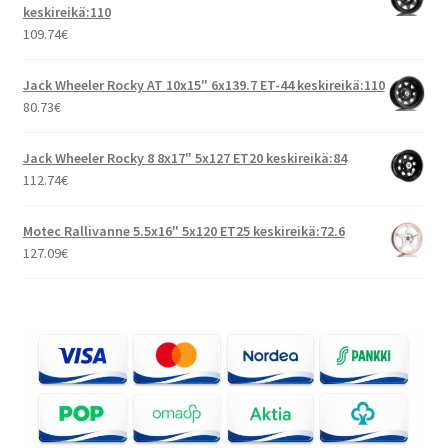
keskireikä:110
109.74
€
Jack Wheeler Rocky AT 10x15" 6x139.7 ET-44 keskireikä:110
80.73
€
Jack Wheeler Rocky 8 8x17" 5x127 ET20 keskireikä:84
112.74
€
Motec Rallivanne 5.5x16" 5x120 ET25 keskireikä:72.6
127.09
€