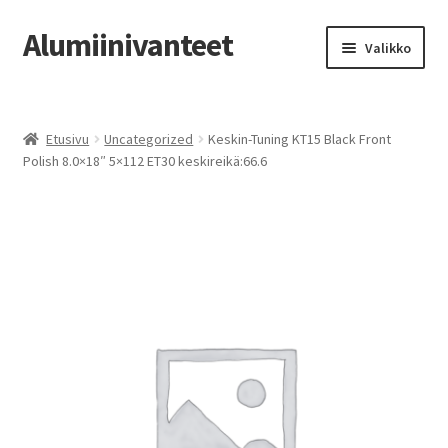
Alumiinivanteet
Siirry
Siirry
Valikko
navigointiin
sisältöön
Etusivu
Etusivu
Uncategorized
Keskin-Tuning KT15 Black Front
Kauppa
Polish 8.0×18″ 5×112 ET30 keskireikä:66.6
Oma tili
Tilausohjeet
Vanteiden osto-opas
Auton renkaat
Yhteystiedot