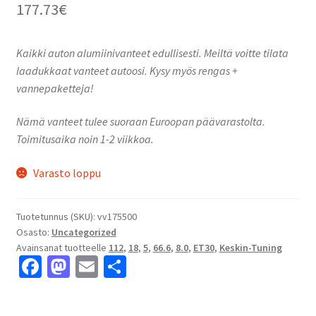
177.73
€
Kaikki auton alumiinivanteet edullisesti. Meiltä voitte tilata
laadukkaat vanteet autoosi. Kysy myös rengas +
vannepaketteja!
Nämä vanteet tulee suoraan Euroopan päävarastolta.
Toimitusaika noin 1-2 viikkoa.
Varasto loppu
Tuotetunnus (SKU):
vv175500
Osasto:
Uncategorized
Avainsanat tuotteelle
112
,
18
,
5
,
66.6
,
8.0
,
ET30
,
Keskin-Tuning
Fa
M
E
S
ce
as
m
h
b
to
ai
ar