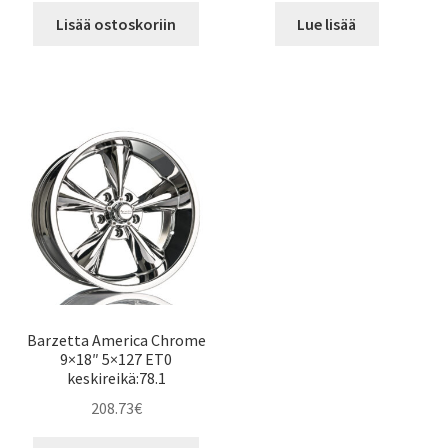
Lisää ostoskoriin
Lue lisää
Barzetta America Chrome
9×18″ 5×127 ET0
keskireikä:78.1
208.73
€