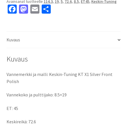
Avainsanat tuotteelle
114.3
,
19
,
5
,
72.6
,
8.5
,
ET45
,
Keskin-Tuning
Polish
Fa
M
E
S
8.5x19"
ce
as
m
h
5x114.3
ET45
b
to
ai
ar
keskireikä:72.6
o
d
l
e
määrä
Kuvaus
o
o
k
n
Kuvaus
Vannemerkki ja malli: Keskin-Tuning KT X1 Silver Front
Polish
Vannekoko ja pulttijako: 8.5×19
ET: 45
Keskireikä: 72.6