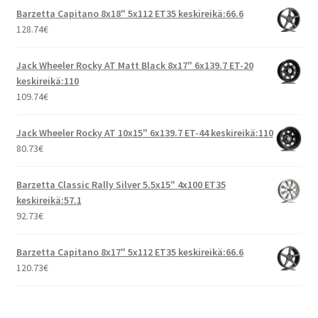
Barzetta Capitano 8x18" 5x112 ET35 keskireikä:66.6
128.74
€
Jack Wheeler Rocky AT Matt Black 8x17" 6x139.7 ET-20
keskireikä:110
109.74
€
Jack Wheeler Rocky AT 10x15" 6x139.7 ET-44 keskireikä:110
80.73
€
Barzetta Classic Rally Silver 5.5x15" 4x100 ET35
keskireikä:57.1
92.73
€
Barzetta Capitano 8x17" 5x112 ET35 keskireikä:66.6
120.73
€