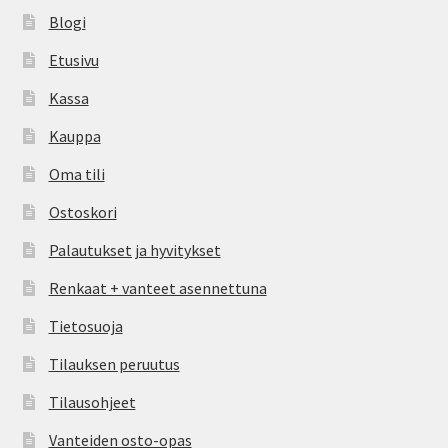
Blogi
Etusivu
Kassa
Kauppa
Oma tili
Ostoskori
Palautukset ja hyvitykset
Renkaat + vanteet asennettuna
Tietosuoja
Tilauksen peruutus
Tilausohjeet
Vanteiden osto-opas