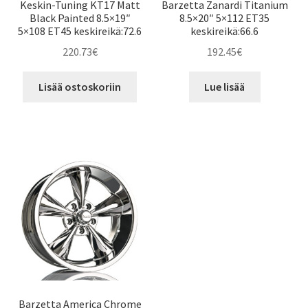
Keskin-Tuning KT17 Matt
Barzetta Zanardi Titanium
Black Painted 8.5×19″
8.5×20″ 5×112 ET35
5×108 ET45 keskireikä:72.6
keskireikä:66.6
220.73
€
192.45
€
Lisää ostoskoriin
Lue lisää
Barzetta America Chrome