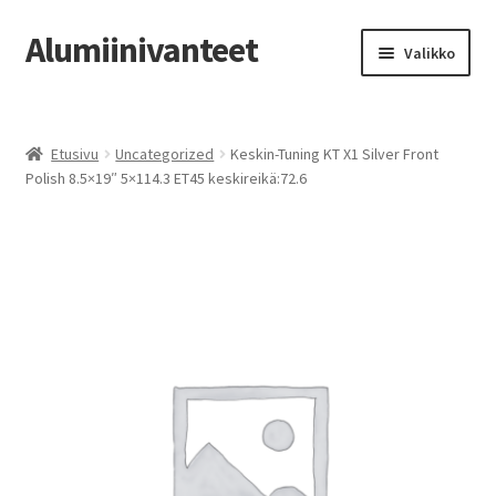
Alumiinivanteet
Siirry
Siirry
Valikko
navigointiin
sisältöön
Etusivu
Etusivu
Uncategorized
Keskin-Tuning KT X1 Silver Front
Kauppa
Polish 8.5×19″ 5×114.3 ET45 keskireikä:72.6
Oma tili
Tilausohjeet
Vanteiden osto-opas
Auton renkaat
Yhteystiedot