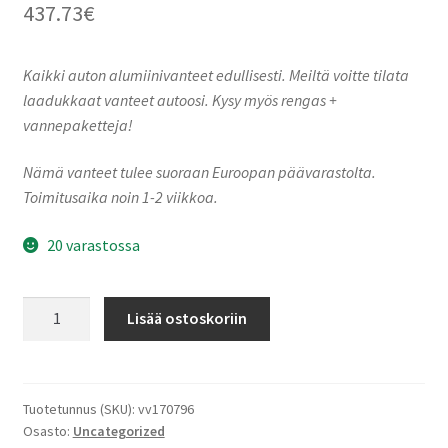
437.73
€
Kaikki auton alumiinivanteet edullisesti. Meiltä voitte tilata
laadukkaat vanteet autoosi. Kysy myös rengas +
vannepaketteja!
Nämä vanteet tulee suoraan Euroopan päävarastolta.
Toimitusaika noin 1-2 viikkoa.
20 varastossa
Keskin-
Lisää ostoskoriin
Tuning
KT
X1
Silver
Tuotetunnus (SKU):
vv170796
Osasto:
Uncategorized
Front