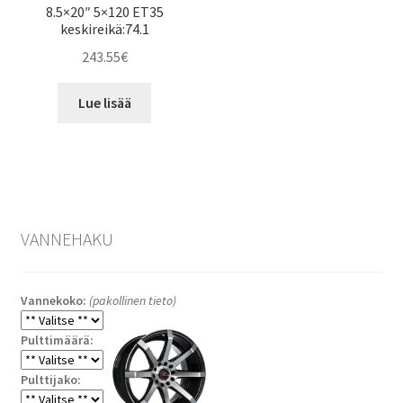
8.5×20″ 5×120 ET35
keskireikä:74.1
243.55
€
Lue lisää
VANNEHAKU
Vannekoko:
(pakollinen tieto)
Pulttimäärä:
Pulttijako: