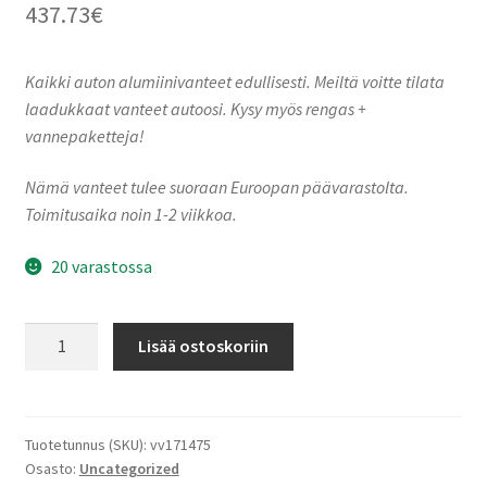
437.73
€
Kaikki auton alumiinivanteet edullisesti. Meiltä voitte tilata
laadukkaat vanteet autoosi. Kysy myös rengas +
vannepaketteja!
Nämä vanteet tulee suoraan Euroopan päävarastolta.
Toimitusaika noin 1-2 viikkoa.
20 varastossa
Keskin-
Lisää ostoskoriin
Tuning
KT
X1
Silver
Tuotetunnus (SKU):
vv171475
Osasto:
Uncategorized
Front