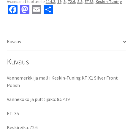
Avainsanat tuotteelle
114.3
,
19
,
5
,
72.6
,
8.5
,
ET35
,
Keskin-Tuning
Polish
Fa
M
E
S
8.5x19"
ce
as
m
h
5x114.3
ET35
b
to
ai
ar
keskireikä:72.6
o
d
l
e
määrä
Kuvaus
o
o
k
n
Kuvaus
Vannemerkki ja malli: Keskin-Tuning KT X1 Silver Front
Polish
Vannekoko ja pulttijako: 8.5×19
ET: 35
Keskireikä: 72.6