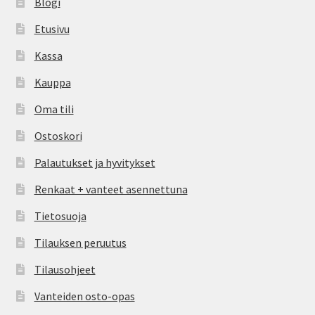
Blogi
Etusivu
Kassa
Kauppa
Oma tili
Ostoskori
Palautukset ja hyvitykset
Renkaat + vanteet asennettuna
Tietosuoja
Tilauksen peruutus
Tilausohjeet
Vanteiden osto-opas