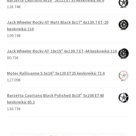
Barzetta Capitano 8x18" 5x112 ET35 keskireikä:66.6
128.74
€
Jack Wheeler Rocky AT Matt Black 8x17" 6x139.7 ET-20
keskireikä:110
109.74
€
Jack Wheeler Rocky AT 10x15" 6x139.7 ET-44 keskireikä:110
80.73
€
Motec Rallivanne 5.5x16" 5x120 ET25 keskireikä:72.6
127.09
€
Barzetta Capitano Black Polished 8x18" 5x108 ET40
keskireikä:65.1
136.73
€