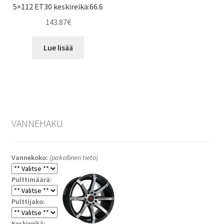
5×112 ET30 keskireikä:66.6
143.87
€
Lue lisää
VANNEHAKU
Vannekoko:
(pakollinen tieto)
Pulttimäärä:
Pulttijako:
Keskireikä: