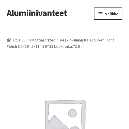
Alumiinivanteet
Siirry
Siirry
Valikko
navigointiin
sisältöön
Etusivu
Etusivu
Uncategorized
Keskin-Tuning KT X1 Silver Front
Kauppa
Polish 8.5×19″ 5×114.3 ET35 keskireikä:72.6
Oma tili
Tilausohjeet
Vanteiden osto-opas
Auton renkaat
Yhteystiedot