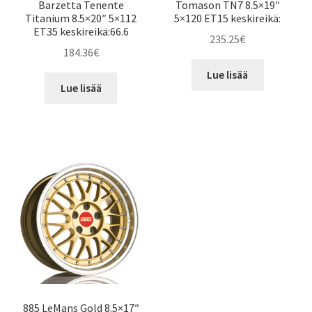
Barzetta Tenente
Tomason TN7 8.5×19″
Titanium 8.5×20″ 5×112
5×120 ET15 keskireikä:
ET35 keskireikä:66.6
235.25
€
184.36
€
Lue lisää
Lue lisää
885 LeMans Gold 8.5×17″