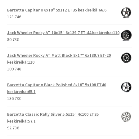
Barzetta Capitano 8x18" 5x112 ET35 keskireikä:66.6
128.74
€
Jack Wheeler Rocky AT 10x15" 6x139.7 ET-44 keskireikä:110
80.73
€
Jack Wheeler Rocky AT Matt Black 8x17" 6x139.7 ET-20
keskireikä:110
109.74
€
Barzetta Capitano Black Polished 8x18" 5x108 ET40
keskireikä:65.1
136.73
€
Barzetta Classic Rally Silver 5.5x15" 4x100 ET35
keskireikä:57.1
92.73
€