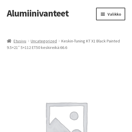
Alumiinivanteet
Siirry
Siirry
Valikko
navigointiin
sisältöön
Etusivu
Etusivu
Uncategorized
Keskin-Tuning KT X1 Black Painted
Kauppa
9.5×21″ 5×112 ET50 keskireikä:66.6
Oma tili
Tilausohjeet
Vanteiden osto-opas
Auton renkaat
Yhteystiedot