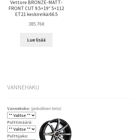
Vettore BRONZE-MATT-
FRONT CUT 9.5×19″ 5×112
ET21 keskireikä:66.5
385.76
€
Lue lisää
VANNEHAKU
Vannekoko:
(pakollinen tieto)
Pulttimäärä:
Pulttijako: