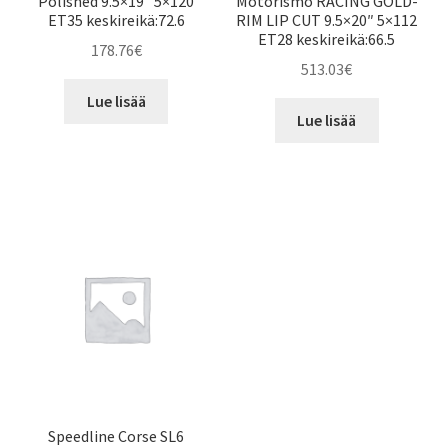
Polished 9.5×19″ 5×120
Motorismo RACING GOLD-
ET35 keskireikä:72.6
RIM LIP CUT 9.5×20″ 5×112
ET28 keskireikä:66.5
178.76
€
513.03
€
Lue lisää
Lue lisää
Speedline Corse SL6