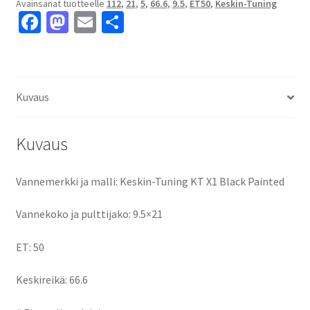
Avainsanat tuotteelle
112
,
21
,
5
,
66.6
,
9.5
,
ET50
,
Keskin-Tuning
9.5x21"
Fa
M
E
S
5x112
ce
as
m
h
ET50
keskireikä:66.6
b
to
ai
ar
määrä
o
d
l
e
Kuvaus
o
o
k
n
Kuvaus
Vannemerkki ja malli: Keskin-Tuning KT X1 Black Painted
Vannekoko ja pulttijako: 9.5×21
ET: 50
Keskireikä: 66.6