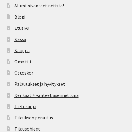
Alumiinivanteet netistä!
Blogi
Etusivu
Kassa
Kauppa
Oma tili
Ostoskori
Palautukset ja hyvitykset
Renkaat + vanteet asennettuna
Tietosuoja
Tilauksen peruutus
Tilausohjeet