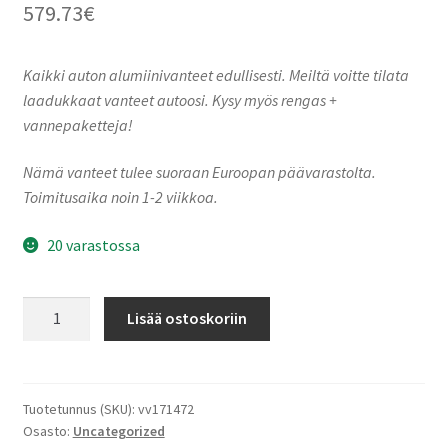
579.73
€
Kaikki auton alumiinivanteet edullisesti. Meiltä voitte tilata
laadukkaat vanteet autoosi. Kysy myös rengas +
vannepaketteja!
Nämä vanteet tulee suoraan Euroopan päävarastolta.
Toimitusaika noin 1-2 viikkoa.
20 varastossa
Keskin-
Lisää ostoskoriin
Tuning
KT
X1
Black
Tuotetunnus (SKU):
vv171472
Osasto:
Uncategorized
Painted