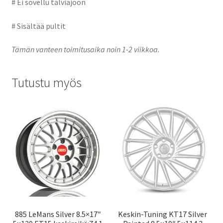
# Ei sovellu talviajoon
# Sisältää pultit
Tämän vanteen toimitusaika noin 1-2 viikkoa.
Tutustu myös
885 LeMans Silver 8.5×17″
Keskin-Tuning KT17 Silver