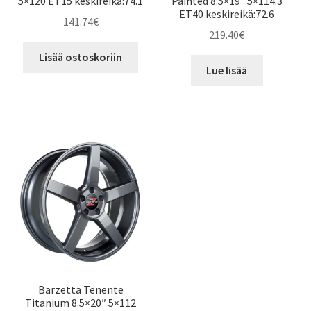
5×120 ET15 keskireikä:74.1
Painted 8.5×19″ 5×114.3
ET40 keskireikä:72.6
141.74
€
219.40
€
Lisää ostoskoriin
Lue lisää
Barzetta Tenente
Titanium 8.5×20″ 5×112