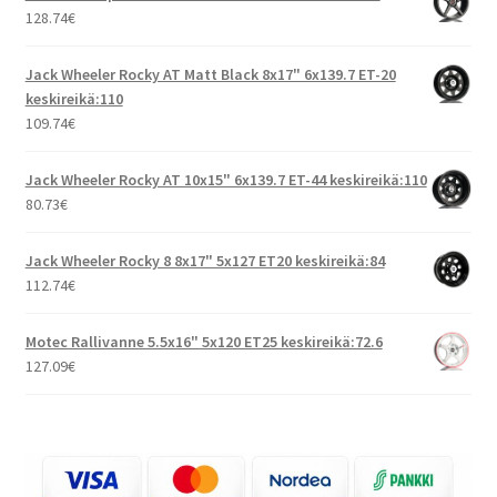
128.74
€
Jack Wheeler Rocky AT Matt Black 8x17" 6x139.7 ET-20
keskireikä:110
109.74
€
Jack Wheeler Rocky AT 10x15" 6x139.7 ET-44 keskireikä:110
80.73
€
Jack Wheeler Rocky 8 8x17" 5x127 ET20 keskireikä:84
112.74
€
Motec Rallivanne 5.5x16" 5x120 ET25 keskireikä:72.6
127.09
€