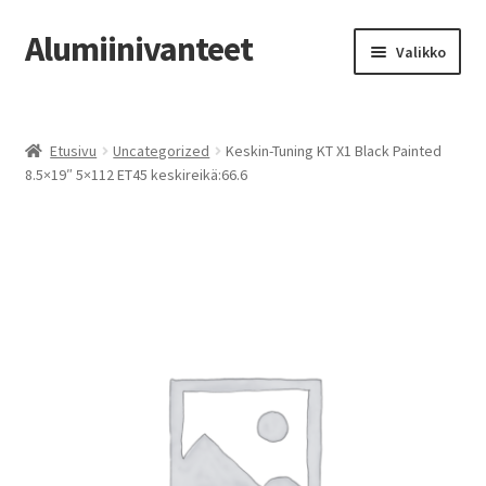
Alumiinivanteet
Siirry
Siirry
Valikko
navigointiin
sisältöön
Etusivu
Etusivu
Uncategorized
Keskin-Tuning KT X1 Black Painted
Kauppa
8.5×19″ 5×112 ET45 keskireikä:66.6
Oma tili
Tilausohjeet
Vanteiden osto-opas
Auton renkaat
Yhteystiedot