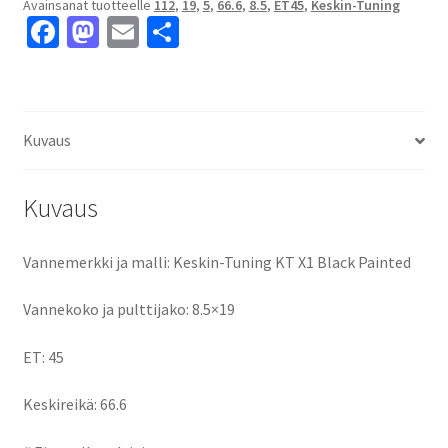
Avainsanat tuotteelle
112
,
19
,
5
,
66.6
,
8.5
,
ET45
,
Keskin-Tuning
8.5x19"
Fa
M
E
S
5x112
ce
as
m
h
ET45
keskireikä:66.6
b
to
ai
ar
määrä
o
d
l
e
Kuvaus
o
o
k
n
Kuvaus
Vannemerkki ja malli: Keskin-Tuning KT X1 Black Painted
Vannekoko ja pulttijako: 8.5×19
ET: 45
Keskireikä: 66.6