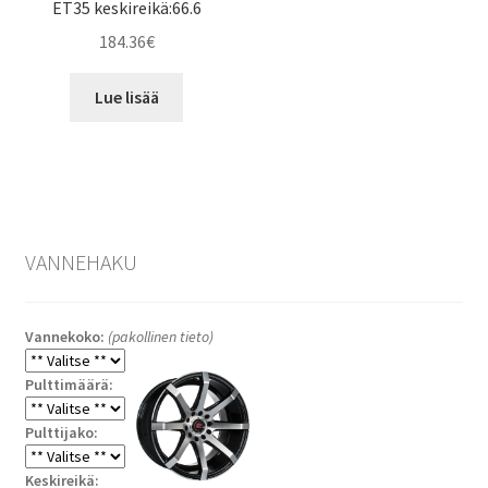
ET35 keskireikä:66.6
184.36
€
Lue lisää
VANNEHAKU
Vannekoko:
(pakollinen tieto)
Pulttimäärä:
Pulttijako:
Keskireikä: