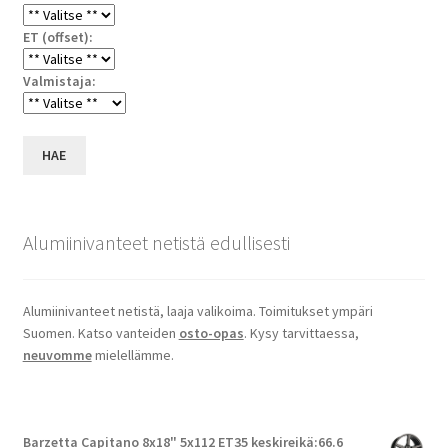
ET (offset):
Valmistaja:
HAE
Alumiinivanteet netistä edullisesti
Alumiinivanteet netistä, laaja valikoima. Toimitukset ympäri
Suomen. Katso vanteiden
osto-opas
. Kysy tarvittaessa,
neuvomme
mielellämme.
Barzetta Capitano 8x18" 5x112 ET35 keskireikä:66.6