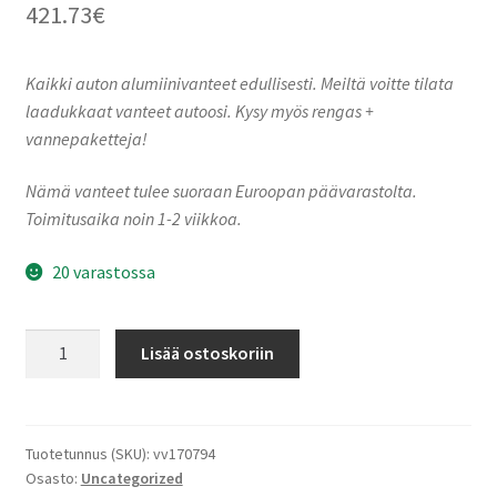
421.73
€
Kaikki auton alumiinivanteet edullisesti. Meiltä voitte tilata
laadukkaat vanteet autoosi. Kysy myös rengas +
vannepaketteja!
Nämä vanteet tulee suoraan Euroopan päävarastolta.
Toimitusaika noin 1-2 viikkoa.
20 varastossa
Keskin-
Lisää ostoskoriin
Tuning
KT
X1
Black
Tuotetunnus (SKU):
vv170794
Osasto:
Uncategorized
Painted