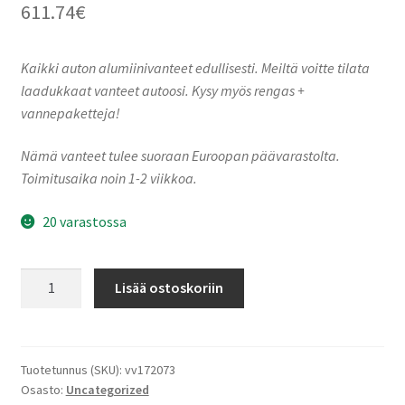
611.74
€
Kaikki auton alumiinivanteet edullisesti. Meiltä voitte tilata
laadukkaat vanteet autoosi. Kysy myös rengas +
vannepaketteja!
Nämä vanteet tulee suoraan Euroopan päävarastolta.
Toimitusaika noin 1-2 viikkoa.
20 varastossa
Keskin-
Lisää ostoskoriin
Tuning
KT
X1
Black
Tuotetunnus (SKU):
vv172073
Osasto:
Uncategorized
Front