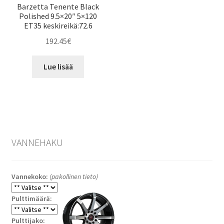
Barzetta Tenente Black
Polished 9.5×20″ 5×120
ET35 keskireikä:72.6
192.45
€
Lue lisää
VANNEHAKU
Vannekoko:
(pakollinen tieto)
Pulttimäärä:
Pulttijako: