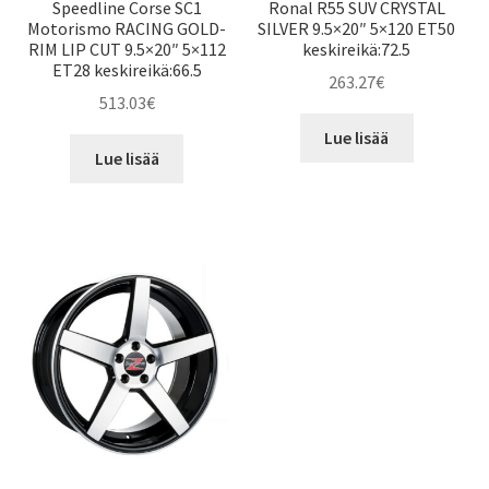
Speedline Corse SC1
Ronal R55 SUV CRYSTAL
Motorismo RACING GOLD-
SILVER 9.5×20″ 5×120 ET50
RIM LIP CUT 9.5×20″ 5×112
keskireikä:72.5
ET28 keskireikä:66.5
263.27
€
513.03
€
Lue lisää
Lue lisää