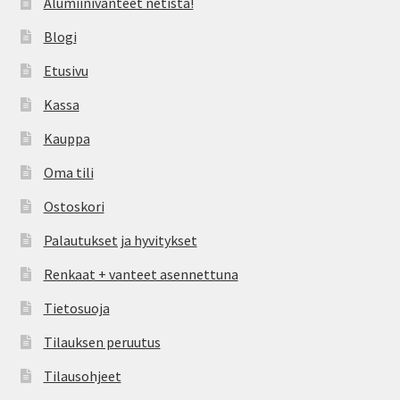
Alumiinivanteet netistä!
Blogi
Etusivu
Kassa
Kauppa
Oma tili
Ostoskori
Palautukset ja hyvitykset
Renkaat + vanteet asennettuna
Tietosuoja
Tilauksen peruutus
Tilausohjeet