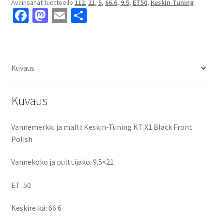
Avainsanat tuotteelle
112
,
21
,
5
,
66.6
,
9.5
,
ET50
,
Keskin-Tuning
Polish
Fa
M
E
S
9.5x21"
ce
as
m
h
5x112
ET50
b
to
ai
ar
keskireikä:66.6
o
d
l
e
määrä
Kuvaus
o
o
k
n
Kuvaus
Vannemerkki ja malli: Keskin-Tuning KT X1 Black Front
Polish
Vannekoko ja pulttijako: 9.5×21
ET: 50
Keskireikä: 66.6