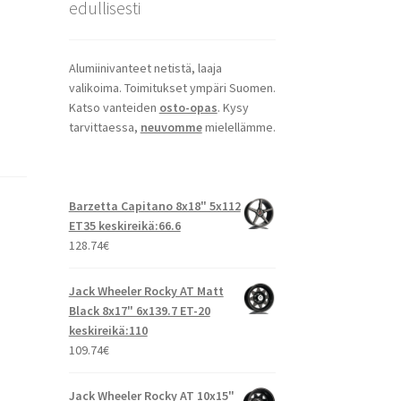
edullisesti
Alumiinivanteet netistä, laaja
valikoima. Toimitukset ympäri Suomen.
Katso vanteiden
osto-opas
. Kysy
tarvittaessa,
neuvomme
mielellämme.
Barzetta Capitano 8x18" 5x112
ET35 keskireikä:66.6
128.74
€
Jack Wheeler Rocky AT Matt
Black 8x17" 6x139.7 ET-20
keskireikä:110
109.74
€
Jack Wheeler Rocky AT 10x15"