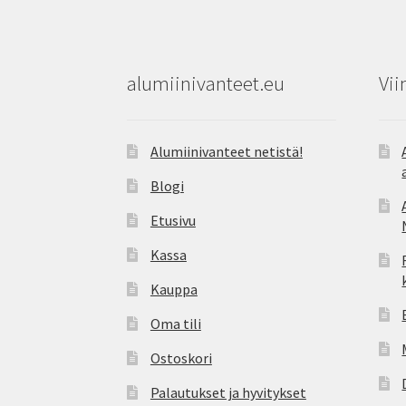
alumiinivanteet.eu
Vii
Alumiinivanteet netistä!
Blogi
Etusivu
Kassa
Kauppa
Oma tili
Ostoskori
Palautukset ja hyvitykset