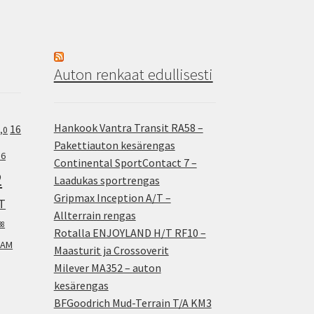
Auton renkaat edullisesti
Hankook Vantra Transit RA58 –
16
,0
Pakettiauton kesärengas
.6
Continental SportContact 7 –
2
Laadukas sportrengas
Gripmax Inception A/T –
T
Allterrain rengas
38
Rotalla ENJOYLAND H/T RF10 –
AM
Maasturit ja Crossoverit
Milever MA352 – auton
kesärengas
BFGoodrich Mud-Terrain T/A KM3