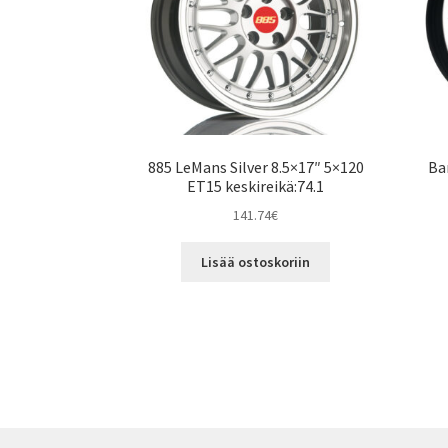
885 LeMans Silver 8.5×17″ 5×120
Ba
ET15 keskireikä:74.1
141.74
€
Lisää ostoskoriin