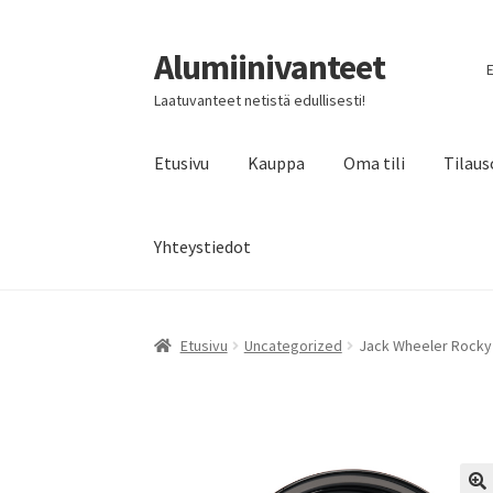
Alumiinivanteet
Siirry
Siirry
E
navigointiin
sisältöön
Laatuvanteet netistä edullisesti!
Etusivu
Kauppa
Oma tili
Tilaus
Yhteystiedot
Etusivu
Uncategorized
Jack Wheeler Rocky 