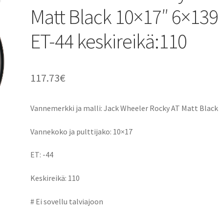
Matt Black 10×17″ 6×139
ET-44 keskireikä:110
117.73
€
Vannemerkki ja malli: Jack Wheeler Rocky AT Matt Black
Vannekoko ja pulttijako: 10×17
ET: -44
Keskireikä: 110
# Ei sovellu talviajoon