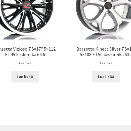
rzetta Vizioso 7.5×17″ 5×112
Barzetta Kinect Silver 7.5×
ET45 keskireikä:66.6
5×108 ET50 keskireikä:63.
127.67
€
127.67
€
Lue lisää
Lue lisää