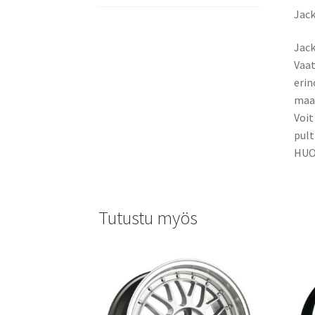
Jack
Jack
Vaat
erin
maas
Voit
pult
HUOM
Tutustu myös