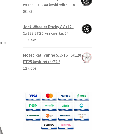
6x139.7 ET-44 keskireikä:110
80.73
€
Jack Wheeler Rocky 8 8x17"
5x127 ET20 keskireikä:84
112.74
€
nen.
Motec Rallivanne 5.5x16" 5x120
ET25 keskireikä:72.6
127.09
€