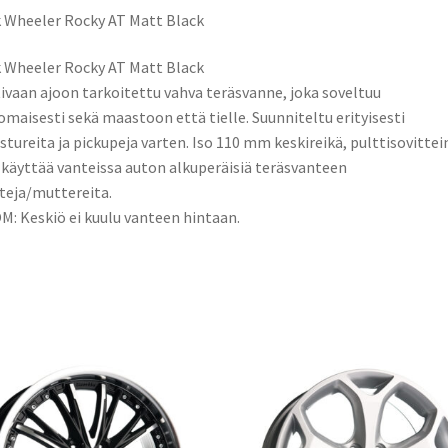
k
n
 Wheeler Rocky AT Matt Black
 Wheeler Rocky AT Matt Black
ivaan ajoon tarkoitettu vahva teräsvanne, joka soveltuu
omaisesti sekä maastoon että tielle. Suunniteltu erityisesti
tureita ja pickupeja varten. Iso 110 mm keskireikä, pulttisovittei
 käyttää vanteissa auton alkuperäisiä teräsvanteen
teja/muttereita.
: Keskiö ei kuulu vanteen hintaan.