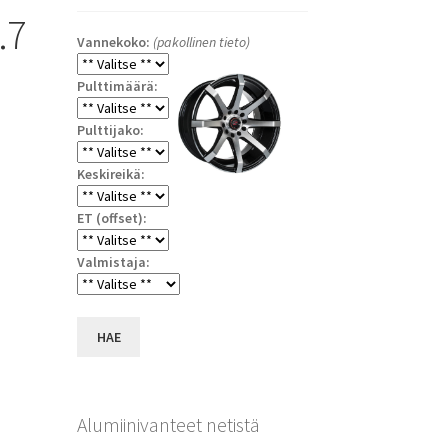
.7
Vannekoko:
(pakollinen tieto)
Pulttimäärä:
Pulttijako:
Keskireikä:
ET (offset):
Valmistaja:
HAE
Alumiinivanteet netistä