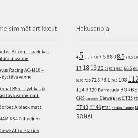
meisimmät artikkelit
Hakusanoja
Autec Brixen – Laadukas
5
8.5
7.5
8.0
8
10
4
6.5
7
7.0
9
9.5
alumiinivanne
18
19
20
17
66.5
66
21
57.1
65.1
Avus Racing AC-M10 –
Näyttävä vanne
11
73.1
108
72.6
72.5
66.60
76.0
Ronal R55 – tyylikäs ja
114.3
BORBE
120
Barracuda
kestävä vannemalli
ET35
CMS
Diewe
ET30
ET
Corspeed
ET45
ET40
Borbet A black matt
M
ET50
Keskin-Tuning
RONAL
MAM RS4 Palladium
Diewe Alito PlatinS