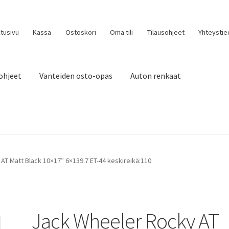
tusivu
Kassa
Ostoskori
Oma tili
Tilausohjeet
Yhteystie
ohjeet
Vanteiden osto-opas
Auton renkaat
AT Matt Black 10×17″ 6×139.7 ET-44 keskireikä:110
Jack Wheeler Rocky AT