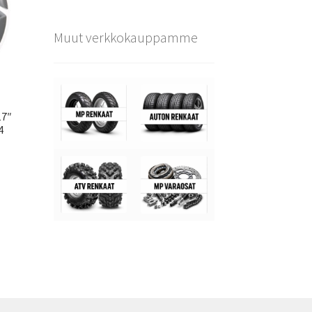
Muut verkkokauppamme
17″
4