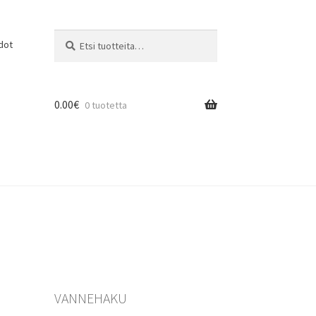
Etsi:
Haku
dot
0.00
€
0 tuotetta
VANNEHAKU