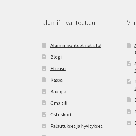
alumiinivanteet.eu
Vii
Alumiinivanteet netistä!
Blogi
Etusivu
Kassa
Kauppa
Oma tili
Ostoskori
Palautukset ja hyvitykset