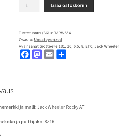
Jack
Lisää ostoskoriin
Wheeler
Rocky
AT
8x16"
Tuotetunnus (SKU):
BARW654
Osasto:
Uncategorized
8x6.5
Avainsanat tuotteelle
131
,
16
,
6.5
,
8
,
ET0
,
Jack Wheeler
ET0
Fa
M
E
S
keskireikä:131
ce
as
m
h
määrä
b
to
ai
ar
o
d
l
e
vaus
o
o
k
n
emerkki ja malli:
Jack Wheeler Rocky AT
ekoko ja pulttijako:
8×16
0