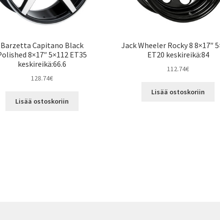
Barzetta Capitano Black
Jack Wheeler Rocky 8 8×17″ 
Polished 8×17″ 5×112 ET35
ET20 keskireikä:84
keskireikä:66.6
112.74
€
128.74
€
Lisää ostoskoriin
Lisää ostoskoriin