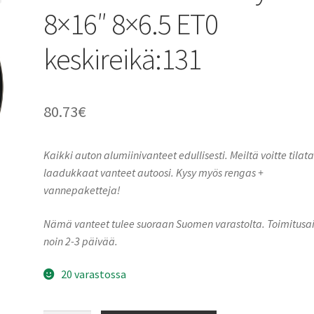
8×16″ 8×6.5 ET0
keskireikä:131
80.73
€
Kaikki auton alumiinivanteet edullisesti. Meiltä voitte tilat
laadukkaat vanteet autoosi. Kysy myös rengas +
vannepaketteja!
Nämä vanteet tulee suoraan Suomen varastolta. Toimitusa
noin 2-3 päivää.
20 varastossa