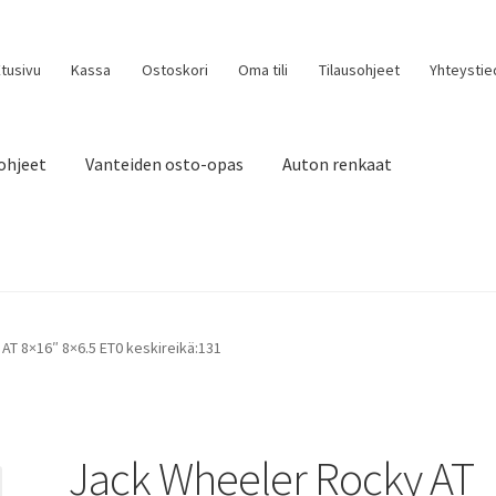
tusivu
Kassa
Ostoskori
Oma tili
Tilausohjeet
Yhteystie
ohjeet
Vanteiden osto-opas
Auton renkaat
AT 8×16″ 8×6.5 ET0 keskireikä:131
Jack Wheeler Rocky AT