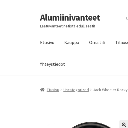
Alumiinivanteet
Siirry
Siirry
E
navigointiin
sisältöön
Laatuvanteet netistä edullisesti!
Etusivu
Kauppa
Oma tili
Tilaus
Yhteystiedot
Etusivu
Uncategorized
Jack Wheeler Rocky 