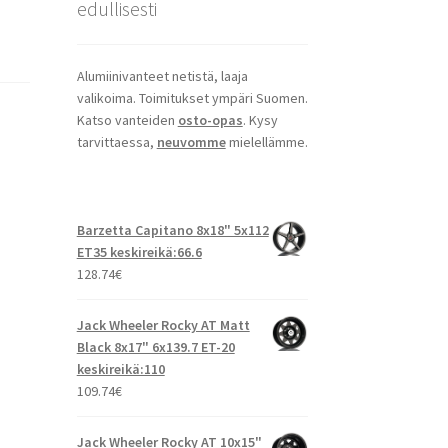
edullisesti
Alumiinivanteet netistä, laaja
valikoima. Toimitukset ympäri Suomen.
Katso vanteiden
osto-opas
. Kysy
tarvittaessa,
neuvomme
mielellämme.
Barzetta Capitano 8x18" 5x112
ET35 keskireikä:66.6
128.74
€
Jack Wheeler Rocky AT Matt
Black 8x17" 6x139.7 ET-20
keskireikä:110
109.74
€
Jack Wheeler Rocky AT 10x15"