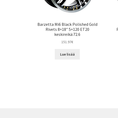
Barzetta Mi6 Black Polished Gold
Rivets 8×18″ 5×120 ET20
keskireikä:72.6
151.97
€
Lue lisää