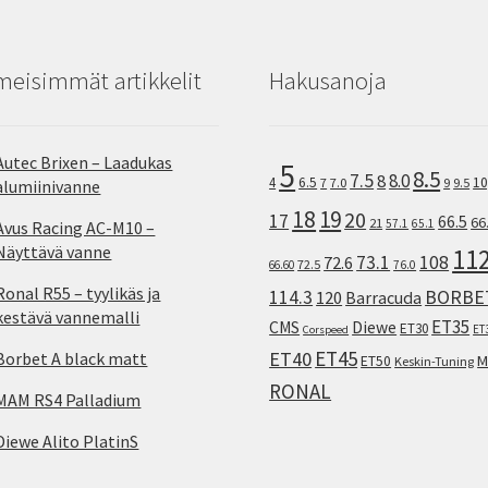
meisimmät artikkelit
Hakusanoja
Autec Brixen – Laadukas
5
8.5
7.5
8.0
8
10
4
6.5
7
7.0
9
9.5
alumiinivanne
18
19
20
17
66.5
66
21
57.1
65.1
Avus Racing AC-M10 –
Näyttävä vanne
11
73.1
108
72.6
72.5
66.60
76.0
Ronal R55 – tyylikäs ja
114.3
BORBE
120
Barracuda
kestävä vannemalli
ET35
CMS
Diewe
ET30
ET
Corspeed
ET45
ET40
Borbet A black matt
M
ET50
Keskin-Tuning
RONAL
MAM RS4 Palladium
Diewe Alito PlatinS