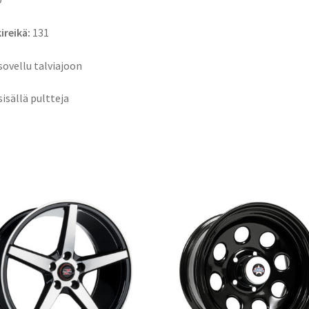
ireikä:
131
 sovellu talviajoon
 sisällä pultteja