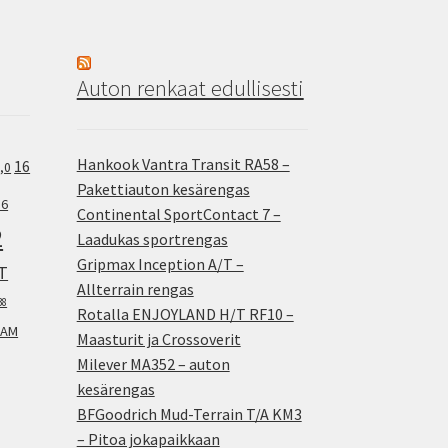
Auton renkaat edullisesti
Hankook Vantra Transit RA58 –
16
,0
Pakettiauton kesärengas
.6
Continental SportContact 7 –
2
Laadukas sportrengas
Gripmax Inception A/T –
T
Allterrain rengas
38
Rotalla ENJOYLAND H/T RF10 –
AM
Maasturit ja Crossoverit
Milever MA352 – auton
kesärengas
BFGoodrich Mud-Terrain T/A KM3
– Pitoa jokapaikkaan