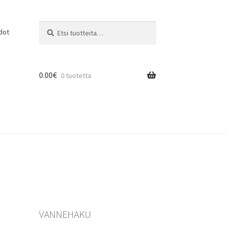
Etsi:
Haku
dot
0.00
€
0 tuotetta
VANNEHAKU