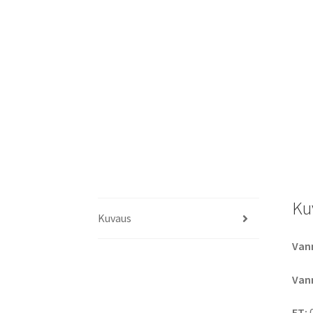
Ku
Kuvaus
Vann
Vann
ET: