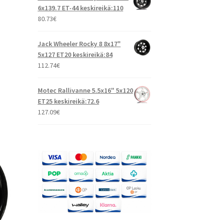
6x139.7 ET-44 keskireikä:110
80.73
€
Jack Wheeler Rocky 8 8x17"
5x127 ET20 keskireikä:84
112.74
€
Motec Rallivanne 5.5x16" 5x120
ET25 keskireikä:72.6
127.09
€