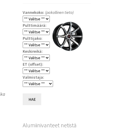
Vannekoko:
(pakollinen tieto)
Pulttimäärä:
Pulttijako:
Keskireikä:
ET (offset):
a
Valmistaja:
ika
HAE
Alumiinivanteet netistä