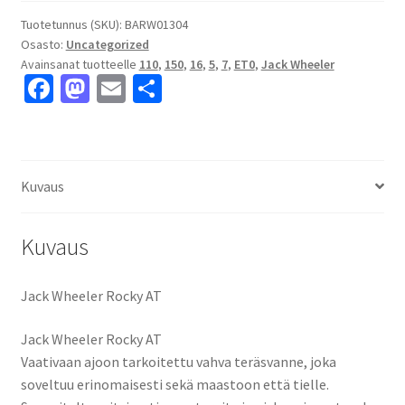
AT
7x16"
Tuotetunnus (SKU):
BARW01304
Osasto:
Uncategorized
5x150
Avainsanat tuotteelle
110
,
150
,
16
,
5
,
7
,
ET0
,
Jack Wheeler
ET0
Fa
M
E
S
keskireikä:110
ce
as
m
h
määrä
b
to
ai
ar
o
d
l
e
Kuvaus
o
o
k
n
Kuvaus
Jack Wheeler Rocky AT
Jack Wheeler Rocky AT
Vaativaan ajoon tarkoitettu vahva teräsvanne, joka
soveltuu erinomaisesti sekä maastoon että tielle.