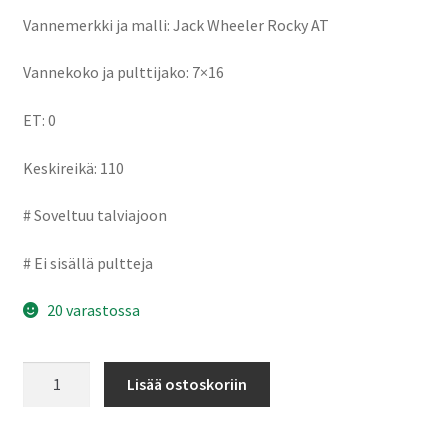
Vannemerkki ja malli: Jack Wheeler Rocky AT
Vannekoko ja pulttijako: 7×16
ET: 0
Keskireikä: 110
# Soveltuu talviajoon
# Ei sisällä pultteja
20 varastossa
Jack
Lisää ostoskoriin
Wheeler
Rocky