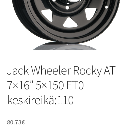
Jack Wheeler Rocky AT
7×16″ 5×150 ET0
keskireikä:110
80.73
€