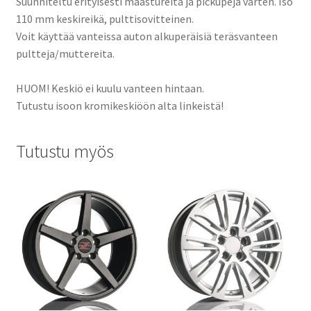
Suunniteltu erityisesti maastureita ja pickupeja varten. Iso
110 mm keskireikä, pulttisovitteinen.
Voit käyttää vanteissa auton alkuperäisiä teräsvanteen
pultteja/muttereita.
HUOM! Keskiö ei kuulu vanteen hintaan.
Tutustu isoon kromikeskiöön alta linkeistä!
Tutustu myös