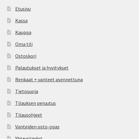
Etusivu
Kassa
Kauppa
Oma tili
Ostoskori
Palautukset ja hyvitykset
Renkaat + vanteet asennettuna
Tietosuoja
Tilauksen peruutus
Tilausohjeet
Vanteiden osto-opas
Yhteystiedot