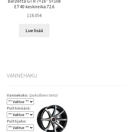
Barzetta GTR 7×16″ 5×108
ET40 keskireikä:72.6
118.05
€
Lue lisää
VANNEHAKU
Vannekoko:
(pakollinen tieto)
Pulttimäärä:
Pulttijako: