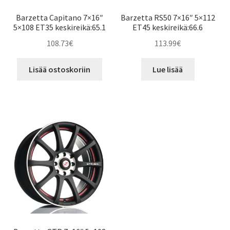
Barzetta Capitano 7×16″
Barzetta RS50 7×16″ 5×112
5×108 ET35 keskireikä:65.1
ET45 keskireikä:66.6
108.73
€
113.99
€
Lisää ostoskoriin
Lue lisää