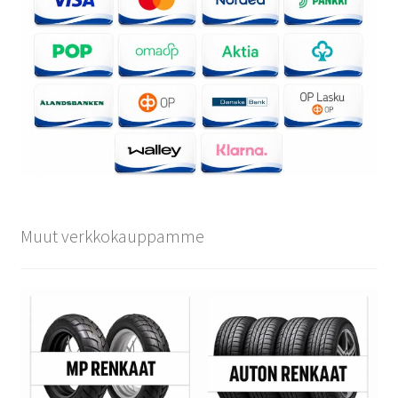
Muut verkkokauppamme