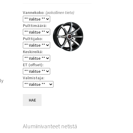
Vannekoko:
(pakollinen tieto)
Pulttimäärä:
Pulttijako:
Keskireikä:
ET (offset):
Valmistaja:
ly
HAE
Alumiinivanteet netistä