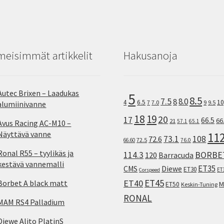
meisimmät artikkelit
Hakusanoja
Autec Brixen – Laadukas
5
8.5
7.5
8.0
8
10
4
6.5
7
7.0
9
9.5
alumiinivanne
18
19
20
17
66.5
66
21
57.1
65.1
Avus Racing AC-M10 –
Näyttävä vanne
11
73.1
108
72.6
72.5
66.60
76.0
Ronal R55 – tyylikäs ja
114.3
BORBE
120
Barracuda
kestävä vannemalli
ET35
CMS
Diewe
ET30
ET
Corspeed
ET45
ET40
Borbet A black matt
M
ET50
Keskin-Tuning
RONAL
MAM RS4 Palladium
Diewe Alito PlatinS