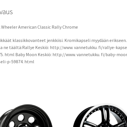
o
d
l
e
määrä
vaus
o
o
k
n
 Wheeler American Classic Rally Chrome
ikkäät klassikkovanteet jenkkiisi. Kromikapseli myydään erikseen.
ta ne täältä:Rallye Keskiö: http://www. vannetukku. fi/rallye-kapse
5. html Baby Moon Keskiö: http://www. vannetukku. fi/baby-moo
eli-p-59874. html