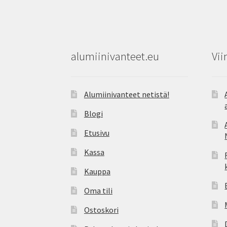
alumiinivanteet.eu
Vii
Alumiinivanteet netistä!
Blogi
Etusivu
Kassa
Kauppa
Oma tili
Ostoskori