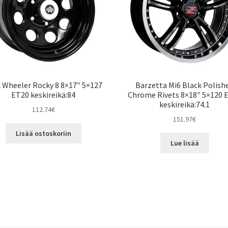
 Wheeler Rocky 8 8×17″ 5×127
Barzetta Mi6 Black Polish
ET20 keskireikä:84
Chrome Rivets 8×18″ 5×120 
keskireikä:74.1
112.74
€
151.97
€
Lisää ostoskoriin
Lue lisää