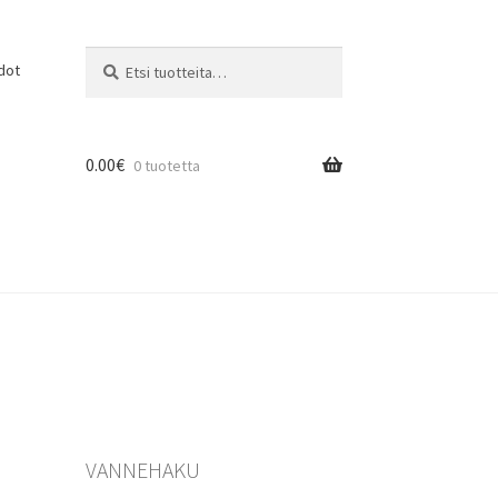
Etsi:
Haku
dot
0.00
€
0 tuotetta
VANNEHAKU