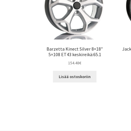
Barzetta Kinect Silver 8×18″
Jack
5×108 ET43 keskireikä:65.1
154.48
€
Lisää ostoskoriin