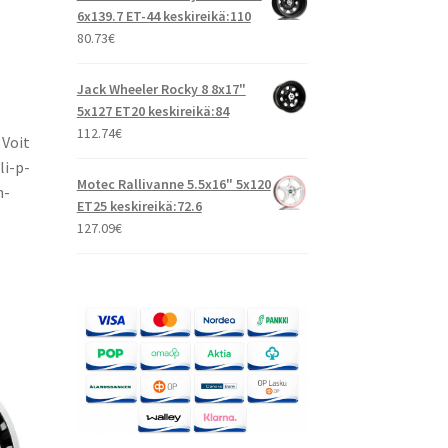
6x139.7 ET-44 keskireikä:110
80.73
€
Jack Wheeler Rocky 8 8x17"
5x127 ET20 keskireikä:84
112.74
€
 Voit
li-p-
Motec Rallivanne 5.5x16" 5x120
n-
ET25 keskireikä:72.6
127.09
€