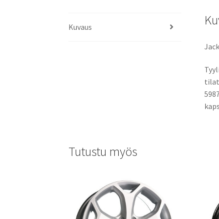
Ku
Kuvaus
Jack
Tyyl
tila
5987
kaps
Tutustu myös