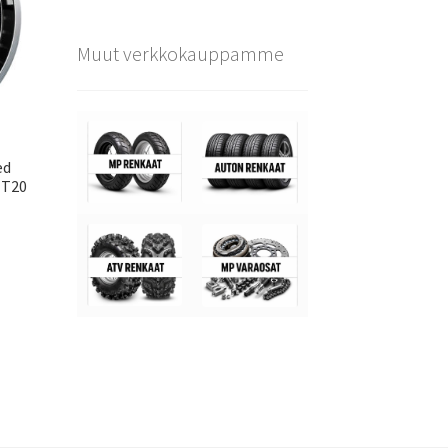
Muut verkkokauppamme
ed
ET20