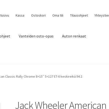
tusivu
Kassa
Ostoskori
Oma tili
Tilausohjeet
Yhteystie
ohjeet
Vanteiden osto-opas
Auton renkaat
an Classic Rally Chrome 8×15″ 5×127 ET-6 keskireikä:94.2
Jack Wheeler American