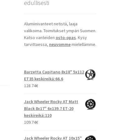
edullisesti
Alumiinivanteet netistä, laaja
valikoima. Toimitukset ympäri Suomen.
Katso vanteiden
osto-opas
. Kysy
tarvittaessa,
neuvomme
mielellämme.
Barzetta Capitano 8x18" 5x112
ET35 keskireikä:66.6
128.74
€
Jack Wheeler Rocky AT Matt
Black 8x17" 6x139.7 ET-20
keskireikä:110
109.74
€
Jack Wheeler Rocky AT 10x15"