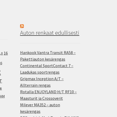
Auton renkaat edullisesti
Hankook Vantra Transit RA58 –
16
,0
Pakettiauton kesärengas
.6
Continental SportContact 7 –
2
Laadukas sportrengas
Gripmax Inception A/T –
T
Allterrain rengas
38
Rotalla ENJOYLAND H/T RF10 –
AM
Maasturit ja Crossoverit
Milever MA352 – auton
kesärengas