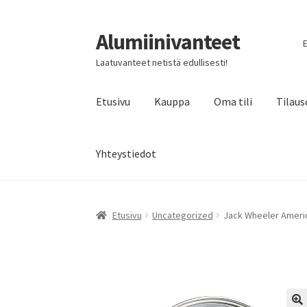
Alumiinivanteet
Siirry
Siirry
E
navigointiin
sisältöön
Laatuvanteet netistä edullisesti!
Etusivu
Kauppa
Oma tili
Tilaus
Yhteystiedot
Etusivu
Uncategorized
Jack Wheeler Americ