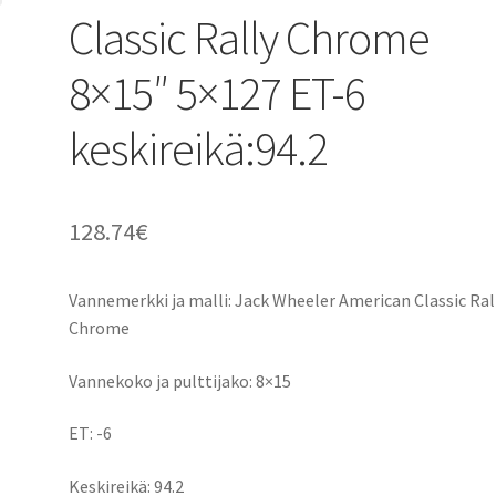
Classic Rally Chrome
8×15″ 5×127 ET-6
keskireikä:94.2
128.74
€
Vannemerkki ja malli: Jack Wheeler American Classic Ral
Chrome
Vannekoko ja pulttijako: 8×15
ET: -6
Keskireikä: 94.2