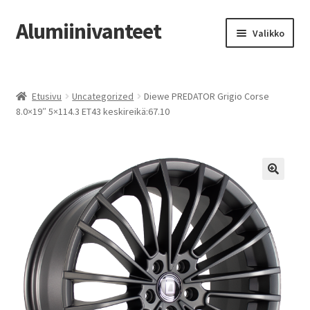
Alumiinivanteet
Siirry
Siirry
Valikko
navigointiin
sisältöön
Etusivu
Etusivu
Uncategorized
Diewe PREDATOR Grigio Corse
Kauppa
8.0×19″ 5×114.3 ET43 keskireikä:67.10
Oma tili
Tilausohjeet
Vanteiden osto-opas
Auton renkaat
Yhteystiedot