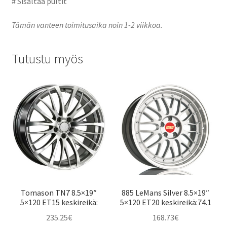
# Sisältää pultit
Tämän vanteen toimitusaika noin 1-2 viikkoa.
Tutustu myös
Tomason TN7 8.5×19″
885 LeMans Silver 8.5×19″
5×120 ET15 keskireikä:
5×120 ET20 keskireikä:74.1
235.25
€
168.73
€