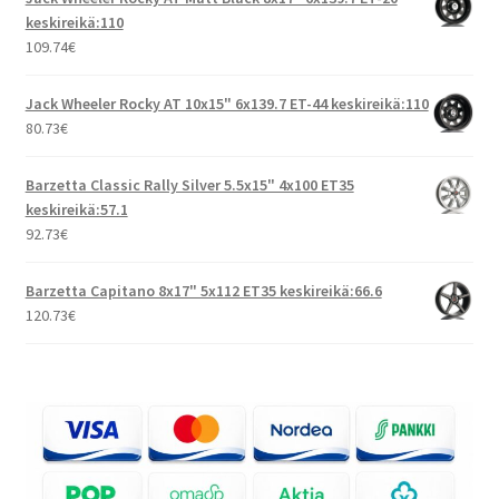
keskireikä:110
109.74
€
Jack Wheeler Rocky AT 10x15" 6x139.7 ET-44 keskireikä:110
80.73
€
Barzetta Classic Rally Silver 5.5x15" 4x100 ET35
keskireikä:57.1
92.73
€
Barzetta Capitano 8x17" 5x112 ET35 keskireikä:66.6
120.73
€