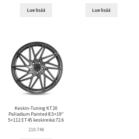
Lue lisää
Lue lisää
Keskin-Tuning KT20
Palladium Painted 8.5×19″
5×112 ET45 keskireikä:72.6
210.74
€