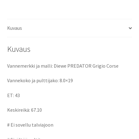
ce
as
m
h
määrä
b
to
ai
ar
o
d
l
e
Kuvaus
o
o
k
n
Kuvaus
Vannemerkki ja malli: Diewe PREDATOR Grigio Corse
Vannekoko ja pulttijako: 8.0×19
ET: 43
Keskireikä: 67.10
# Ei sovellu talviajoon