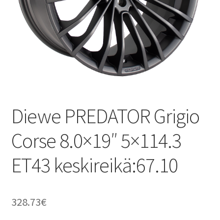
Diewe PREDATOR Grigio
Corse 8.0×19″ 5×114.3
ET43 keskireikä:67.10
328.73
€