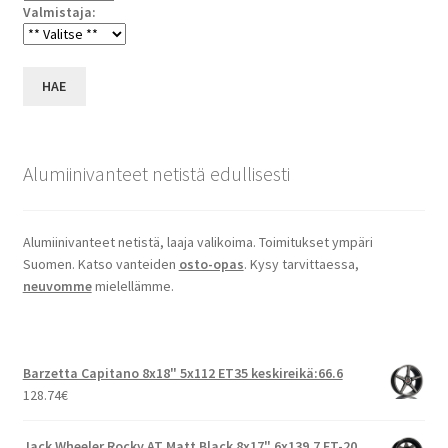
Valmistaja:
HAE
Alumiinivanteet netistä edullisesti
Alumiinivanteet netistä, laaja valikoima. Toimitukset ympäri
Suomen. Katso vanteiden
osto-opas
. Kysy tarvittaessa,
neuvomme
mielellämme.
Barzetta Capitano 8x18" 5x112 ET35 keskireikä:66.6
128.74
€
Jack Wheeler Rocky AT Matt Black 8x17" 6x139.7 ET-20