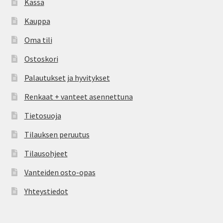
Kassa
Kauppa
Oma tili
Ostoskori
Palautukset ja hyvitykset
Renkaat + vanteet asennettuna
Tietosuoja
Tilauksen peruutus
Tilausohjeet
Vanteiden osto-opas
Yhteystiedot