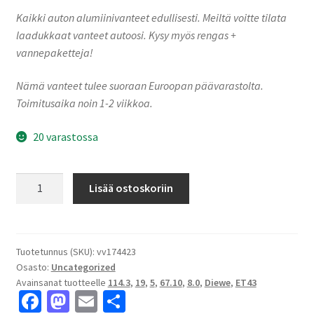
Kaikki auton alumiinivanteet edullisesti. Meiltä voitte tilata
laadukkaat vanteet autoosi. Kysy myös rengas +
vannepaketteja!
Nämä vanteet tulee suoraan Euroopan päävarastolta.
Toimitusaika noin 1-2 viikkoa.
20 varastossa
Diewe
Lisää ostoskoriin
PREDATOR
Grigio
Corse
8.0x19"
Tuotetunnus (SKU):
vv174423
Osasto:
Uncategorized
5x114.3
Avainsanat tuotteelle
114.3
,
19
,
5
,
67.10
,
8.0
,
Diewe
,
ET43
ET43
Fa
M
E
S
keskireikä:67.10