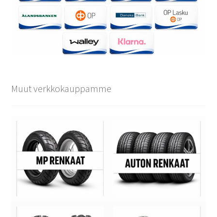
Muut verkkokauppamme