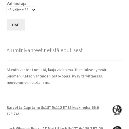
Valmistaja:
HAE
Alumiinivanteet netistä edullisesti
Alumiinivanteet netistä, laaja valikoima. Toimitukset ympäri
Suomen. Katso vanteiden
osto-opas
. Kysy tarvittaessa,
neuvomme
mielellämme.
Barzetta Capitano 8x18" 5x112 ET35 keskireikä:66.6
128.74
€
Jack Wheeler Rocky AT Matt Black 8x17" 6x139.7 ET-20