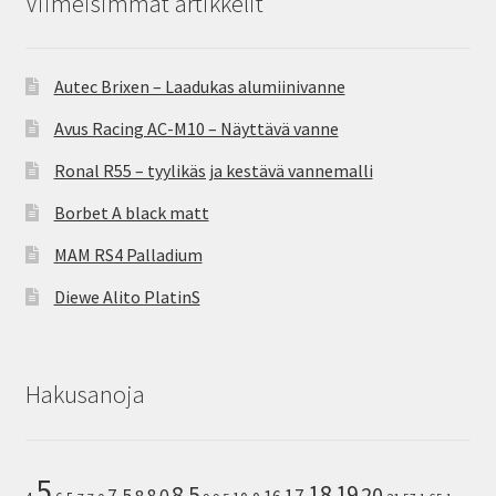
Viimeisimmät artikkelit
Autec Brixen – Laadukas alumiinivanne
Avus Racing AC-M10 – Näyttävä vanne
Ronal R55 – tyylikäs ja kestävä vannemalli
Borbet A black matt
MAM RS4 Palladium
Diewe Alito PlatinS
Hakusanoja
5
8.5
18
19
20