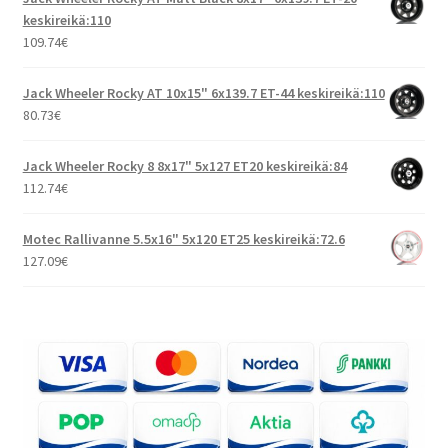
keskireikä:110
109.74
€
Jack Wheeler Rocky AT 10x15" 6x139.7 ET-44 keskireikä:110
80.73
€
Jack Wheeler Rocky 8 8x17" 5x127 ET20 keskireikä:84
112.74
€
Motec Rallivanne 5.5x16" 5x120 ET25 keskireikä:72.6
127.09
€