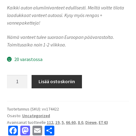
Kaikki auton alumiinivanteet edullisesti. Meiltä voitte tilata
laadukkaat vanteet autoosi. Kysy myös rengas +
vannepaketteja!
Nämä vanteet tulee suoraan Euroopan päävarastolta.
Toimitusaika noin 1-2 viikkoa.
20 varastossa
Diewe
Lisää ostoskoriin
PREDATOR
Grigio
Corse
8.0x19"
Tuotetunnus (SKU):
vv174422
Osasto:
Uncategorized
5x112
Avainsanat tuotteelle
112
,
19
,
5
,
66.60
,
8.0
,
Diewe
,
ET43
ET43
Fa
M
E
S
keskireikä:66.60