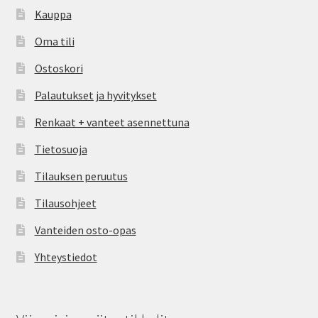
Kauppa
Oma tili
Ostoskori
Palautukset ja hyvitykset
Renkaat + vanteet asennettuna
Tietosuoja
Tilauksen peruutus
Tilausohjeet
Vanteiden osto-opas
Yhteystiedot