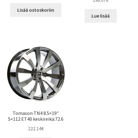
196.07
€
Lisää ostoskoriin
Lue lisää
Tomason TN4 8.5×19″
5×112 ET40 keskireikä:72.6
222.14
€