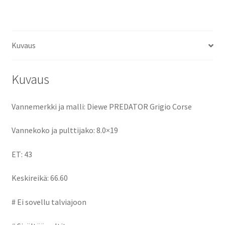
ce
as
m
h
määrä
b
to
ai
ar
o
d
l
e
Kuvaus
o
o
k
n
Kuvaus
Vannemerkki ja malli: Diewe PREDATOR Grigio Corse
Vannekoko ja pulttijako: 8.0×19
ET: 43
Keskireikä: 66.60
# Ei sovellu talviajoon