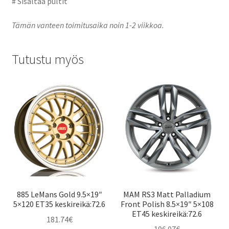
# Sisältää pultit
Tämän vanteen toimitusaika noin 1-2 viikkoa.
Tutustu myös
885 LeMans Gold 9.5×19″
MAM RS3 Matt Palladium
5×120 ET35 keskireikä:72.6
Front Polish 8.5×19″ 5×108
ET45 keskireikä:72.6
181.74
€