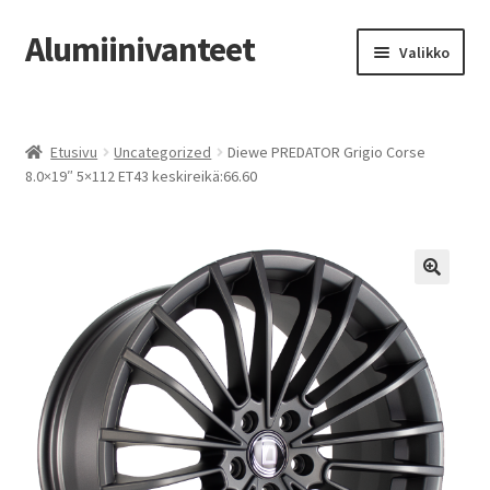
Alumiinivanteet
Siirry
Siirry
Valikko
navigointiin
sisältöön
Etusivu
Etusivu
Uncategorized
Diewe PREDATOR Grigio Corse
Kauppa
8.0×19″ 5×112 ET43 keskireikä:66.60
Oma tili
Tilausohjeet
Vanteiden osto-opas
Auton renkaat
Yhteystiedot