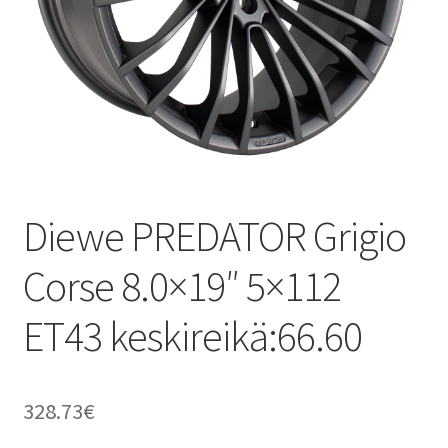
Diewe PREDATOR Grigio
Corse 8.0×19″ 5×112
ET43 keskireikä:66.60
328.73
€