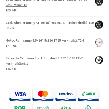
keskireikä:110
109.74
€
Jack Wheeler Rocky AT 10x15" 6x139.7 ET-44 keskireikä:110
80.73
€
Motec Rallivanne 5.5x16" 5x120 ET25 keskireikä:72.6
127.09
€
Barzetta Capitano Black Polished 8x18" 5x108 ET40
keskireikä:65.1
136.73
€