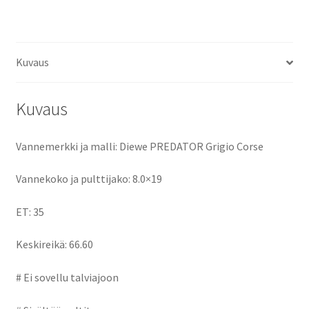
ce
as
m
h
määrä
b
to
ai
ar
o
d
l
e
Kuvaus
o
o
k
n
Kuvaus
Vannemerkki ja malli: Diewe PREDATOR Grigio Corse
Vannekoko ja pulttijako: 8.0×19
ET: 35
Keskireikä: 66.60
# Ei sovellu talviajoon