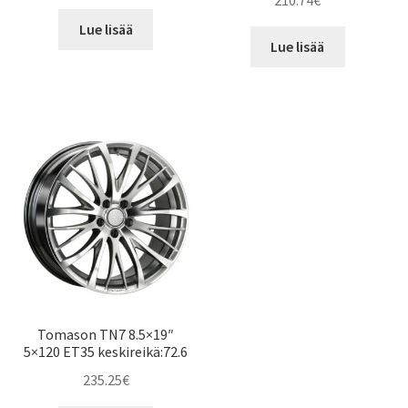
210.74
€
Lue lisää
Lue lisää
Tomason TN7 8.5×19″
5×120 ET35 keskireikä:72.6
235.25
€