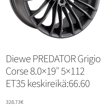
Diewe PREDATOR Grigio
Corse 8.0×19″ 5×112
ET35 keskireikä:66.60
328.73
€