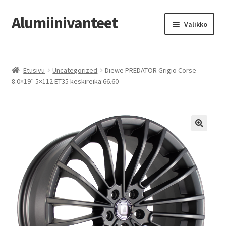
Alumiinivanteet
Siirry
Siirry
Valikko
navigointiin
sisältöön
Etusivu
Etusivu
Uncategorized
Diewe PREDATOR Grigio Corse
Kauppa
8.0×19″ 5×112 ET35 keskireikä:66.60
Oma tili
Tilausohjeet
Vanteiden osto-opas
Auton renkaat
Yhteystiedot