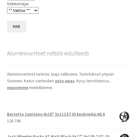
Valmistaja:
HAE
Alumiinivanteet netistä edullisesti
Alumiinivanteet netistä, laaja valikoima. Toimitukset ympäri
Suomen. Katso vanteiden
osto-opas
. Kysy tarvittaessa,
neuvomme
mielellämme.
Barzetta Capitano 8x18" 5x112 ET35 keskireikä:66.6
128.74
€
Jack Wheeler Rocky AT Matt Black 8x17" 6x139.7 ET-20