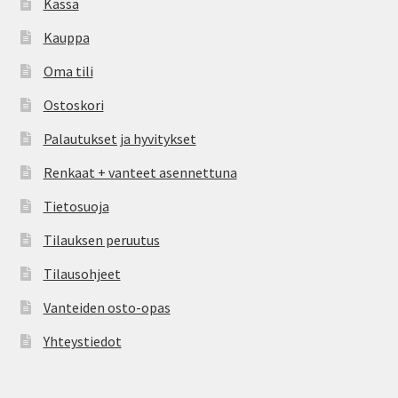
Kassa
Kauppa
Oma tili
Ostoskori
Palautukset ja hyvitykset
Renkaat + vanteet asennettuna
Tietosuoja
Tilauksen peruutus
Tilausohjeet
Vanteiden osto-opas
Yhteystiedot