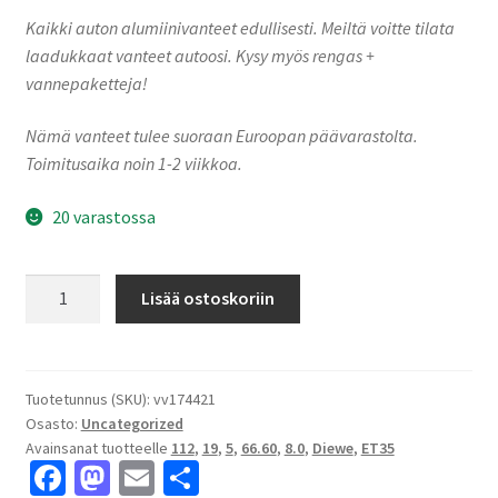
Kaikki auton alumiinivanteet edullisesti. Meiltä voitte tilata
laadukkaat vanteet autoosi. Kysy myös rengas +
vannepaketteja!
Nämä vanteet tulee suoraan Euroopan päävarastolta.
Toimitusaika noin 1-2 viikkoa.
20 varastossa
Diewe
Lisää ostoskoriin
PREDATOR
Grigio
Corse
8.0x19"
Tuotetunnus (SKU):
vv174421
Osasto:
Uncategorized
5x112
Avainsanat tuotteelle
112
,
19
,
5
,
66.60
,
8.0
,
Diewe
,
ET35
ET35
Fa
M
E
S
keskireikä:66.60