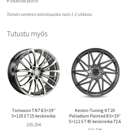
# Sisältää pultit
Tämän vanteen toimitusaika noin 1-2 viikkoa.
Tutustu myös
Tomason TN7 8.5×19″
Keskin-Tuning KT20
5×120 ET15 keskireikä:
Palladium Painted 8.5×19″
5×112 ET45 keskireikä:72.6
235.25
€