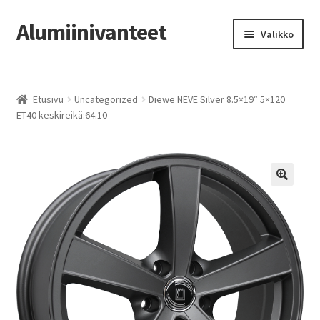
Alumiinivanteet
Siirry
Siirry
Valikko
navigointiin
sisältöön
Etusivu
Etusivu
Uncategorized
Diewe NEVE Silver 8.5×19″ 5×120
Kauppa
ET40 keskireikä:64.10
Oma tili
Tilausohjeet
Vanteiden osto-opas
Auton renkaat
Yhteystiedot