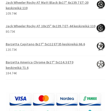
Jack Wheeler Rocky AT Matt Black 8x17" 6x139.7 ET-20
keskireikä:110
109.74
€
Jack Wheeler Rocky AT 10x15" 6x139.7 ET-44 keskireikä:110
80.73
€
Barzetta Capitano 8x17" 5x112 ET35 keskireikä:66.6
120.73
€
Barzetta America Chrome 8x17" 5x114.3 ET0
keskireikä:71.6
184.74
€