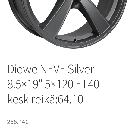
Diewe NEVE Silver
8.5×19″ 5×120 ET40
keskireikä:64.10
266.74
€