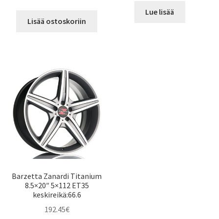
Lue lisää
Lisää ostoskoriin
Barzetta Zanardi Titanium
8.5×20″ 5×112 ET35
keskireikä:66.6
192.45
€