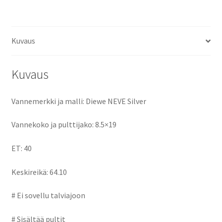
ce
as
m
h
b
to
ai
ar
o
d
l
e
Kuvaus
o
o
k
n
Kuvaus
Vannemerkki ja malli: Diewe NEVE Silver
Vannekoko ja pulttijako: 8.5×19
ET: 40
Keskireikä: 64.10
# Ei sovellu talviajoon
# Sisältää pultit