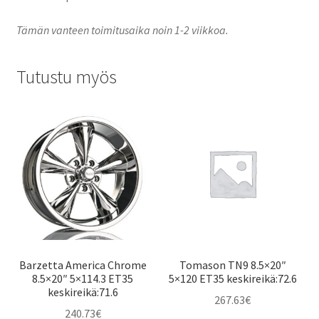
Tämän vanteen toimitusaika noin 1-2 viikkoa.
Tutustu myös
Barzetta America Chrome
Tomason TN9 8.5×20″
8.5×20″ 5×114.3 ET35
5×120 ET35 keskireikä:72.6
keskireikä:71.6
267.63
€
240.73
€