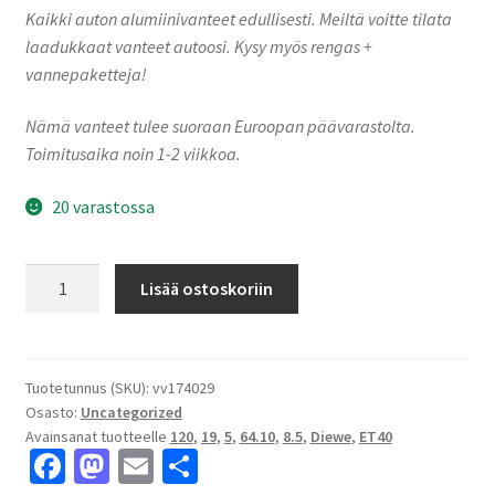
Kaikki auton alumiinivanteet edullisesti. Meiltä voitte tilata
laadukkaat vanteet autoosi. Kysy myös rengas +
vannepaketteja!
Nämä vanteet tulee suoraan Euroopan päävarastolta.
Toimitusaika noin 1-2 viikkoa.
20 varastossa
Diewe
Lisää ostoskoriin
NEVE
Silver
8.5x19"
5x120
Tuotetunnus (SKU):
vv174029
Osasto:
Uncategorized
ET40
Avainsanat tuotteelle
120
,
19
,
5
,
64.10
,
8.5
,
Diewe
,
ET40
keskireikä:64.10
Fa
M
E
S
määrä