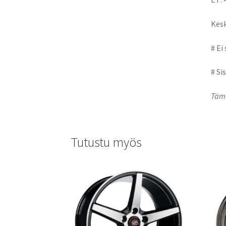
Kesk
# Ei
# Si
Tämä
Tutustu myös