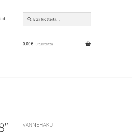
Etsi:
Haku
dot
0.00
€
0 tuotetta
8″
VANNEHAKU