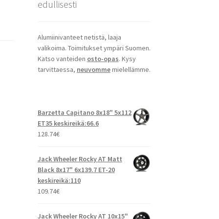
edullisesti
Alumiinivanteet netistä, laaja
valikoima. Toimitukset ympäri Suomen.
Katso vanteiden
osto-opas
. Kysy
tarvittaessa,
neuvomme
mielellämme.
Barzetta Capitano 8x18" 5x112
ET35 keskireikä:66.6
128.74
€
Jack Wheeler Rocky AT Matt
Black 8x17" 6x139.7 ET-20
keskireikä:110
109.74
€
Jack Wheeler Rocky AT 10x15"