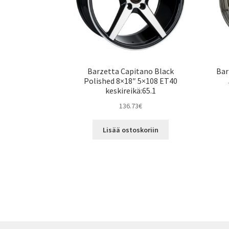
Barzetta Capitano Black
Bar
Polished 8×18″ 5×108 ET40
keskireikä:65.1
136.73
€
Lisää ostoskoriin