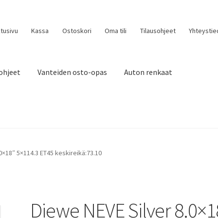
tusivu
Kassa
Ostoskori
Oma tili
Tilausohjeet
Yhteystie
ohjeet
Vanteiden osto-opas
Auton renkaat
0×18″ 5×114.3 ET45 keskireikä:73.10
Diewe NEVE Silver 8.0×1