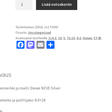
Diewe
Lisää ostoskoriin
NEVE
Silver
8.0x18"
5x114.3
Tuotetunnus (SKU):
vv173943
Osasto:
Uncategorized
ET45
Avainsanat tuotteelle
114.3
,
18
,
5
,
73.10
,
8.0
,
Diewe
,
ET45
keskireikä:73.10
Fa
M
E
S
määrä
ce
as
m
h
b
to
ai
ar
o
d
l
e
vaus
o
o
k
n
emerkki ja malli: Diewe NEVE Silver
ekoko ja pulttijako: 8.0×18
45