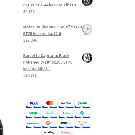
6x139.7 ET-44 keskireikä:110
80.73
€
Motec Rallivanne 5.5x16" 5x120
ET25 keskireikä:72.6
127.09
€
Barzetta Capitano Black
Polished 8x18" 5x108 ET40
keskireikä:65.1
136.73
€