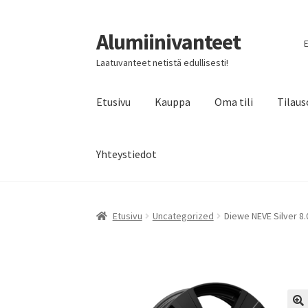
Alumiinivanteet
Siirry
Siirry
E
navigointiin
sisältöön
Laatuvanteet netistä edullisesti!
Etusivu
Kauppa
Oma tili
Tilaus
Yhteystiedot
Etusivu
Uncategorized
Diewe NEVE Silver 8.