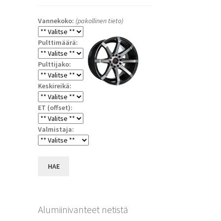
Vannekoko:
(pakollinen tieto)
Pulttimäärä:
Pulttijako:
Keskireikä:
ET (offset):
a
Valmistaja:
HAE
Alumiinivanteet netistä