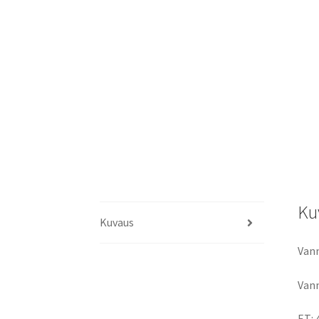
Ku
Kuvaus
Vann
Vann
ET: 