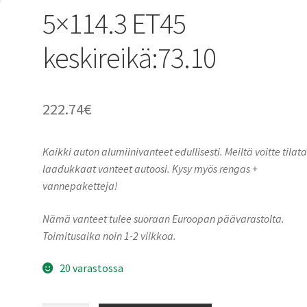
5×114.3 ET45
keskireikä:73.10
222.74
€
Kaikki auton alumiinivanteet edullisesti. Meiltä voitte tilat
laadukkaat vanteet autoosi. Kysy myös rengas +
vannepaketteja!
Nämä vanteet tulee suoraan Euroopan päävarastolta.
Toimitusaika noin 1-2 viikkoa.
20 varastossa