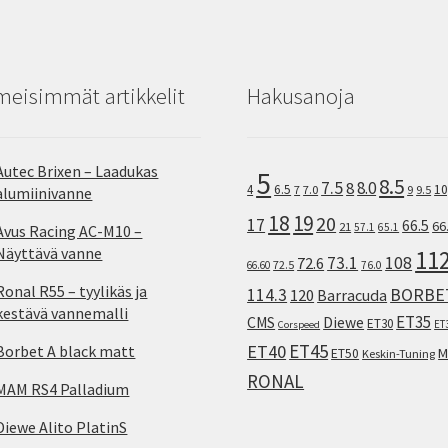
meisimmät artikkelit
Hakusanoja
Autec Brixen – Laadukas
5
8.5
7.5
8.0
8
10
4
6.5
7
7.0
9
9.5
alumiinivanne
18
19
20
17
66.5
66
21
57.1
65.1
Avus Racing AC-M10 –
Näyttävä vanne
11
73.1
108
72.6
72.5
66.60
76.0
Ronal R55 – tyylikäs ja
114.3
BORBE
120
Barracuda
kestävä vannemalli
ET35
CMS
Diewe
ET30
ET
Corspeed
ET45
ET40
Borbet A black matt
M
ET50
Keskin-Tuning
RONAL
MAM RS4 Palladium
Diewe Alito PlatinS