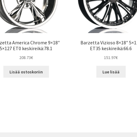
zetta America Chrome 9×18″
Barzetta Vizioso 8×18″ 5×
5×127 ET0 keskireikä:78.1
ET35 keskireikä:66.6
208.73
€
151.97
€
Lisää ostoskoriin
Lue lisää