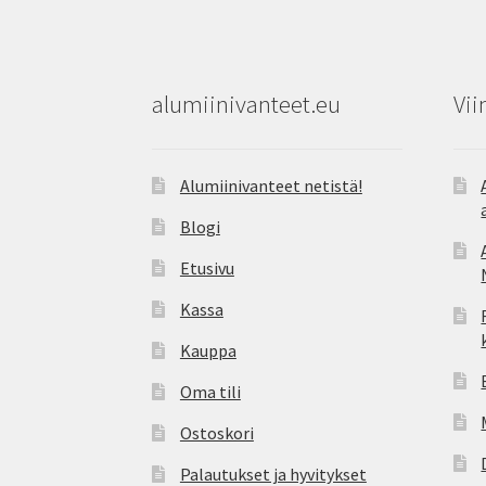
alumiinivanteet.eu
Vii
Alumiinivanteet netistä!
Blogi
Etusivu
Kassa
Kauppa
Oma tili
Ostoskori
Palautukset ja hyvitykset