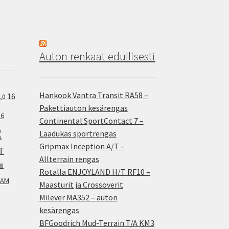
Auton renkaat edullisesti
Hankook Vantra Transit RA58 –
16
,0
Pakettiauton kesärengas
.6
Continental SportContact 7 –
2
Laadukas sportrengas
Gripmax Inception A/T –
T
Allterrain rengas
38
Rotalla ENJOYLAND H/T RF10 –
AM
Maasturit ja Crossoverit
Milever MA352 – auton
kesärengas
BFGoodrich Mud-Terrain T/A KM3