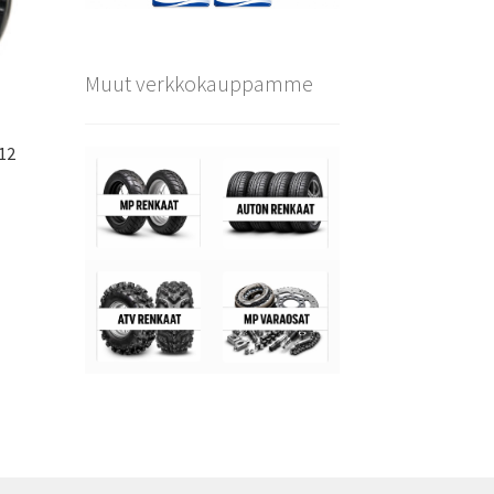
Muut verkkokauppamme
112