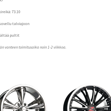
ireikä: 73.10
 sovellu talviajoon
sältää pultit
n vanteen toimitusaika noin 1-2 viikkoa.