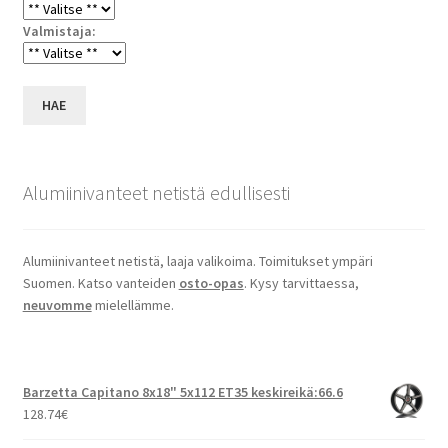
Valmistaja:
HAE
Alumiinivanteet netistä edullisesti
Alumiinivanteet netistä, laaja valikoima. Toimitukset ympäri
Suomen. Katso vanteiden
osto-opas
. Kysy tarvittaessa,
neuvomme
mielellämme.
Barzetta Capitano 8x18" 5x112 ET35 keskireikä:66.6
128.74
€