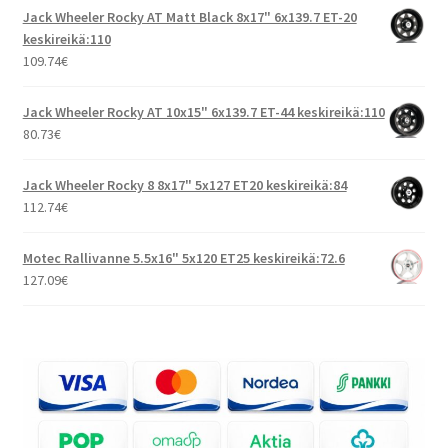
Jack Wheeler Rocky AT Matt Black 8x17" 6x139.7 ET-20
keskireikä:110
109.74
€
Jack Wheeler Rocky AT 10x15" 6x139.7 ET-44 keskireikä:110
80.73
€
Jack Wheeler Rocky 8 8x17" 5x127 ET20 keskireikä:84
112.74
€
Motec Rallivanne 5.5x16" 5x120 ET25 keskireikä:72.6
127.09
€