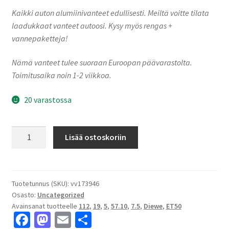
Kaikki auton alumiinivanteet edullisesti. Meiltä voitte tilata
laadukkaat vanteet autoosi. Kysy myös rengas +
vannepaketteja!
Nämä vanteet tulee suoraan Euroopan päävarastolta.
Toimitusaika noin 1-2 viikkoa.
20 varastossa
Diewe
Lisää ostoskoriin
NEVE
Silver
7.5x19"
5x112
Tuotetunnus (SKU):
vv173946
Osasto:
Uncategorized
ET50
Avainsanat tuotteelle
112
,
19
,
5
,
57.10
,
7.5
,
Diewe
,
ET50
keskireikä:57.10
Fa
M
E
S
määrä