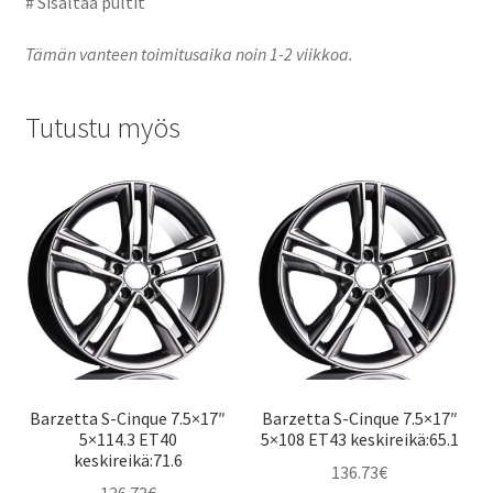
# Sisältää pultit
Tämän vanteen toimitusaika noin 1-2 viikkoa.
Tutustu myös
Barzetta S-Cinque 7.5×17″
Barzetta S-Cinque 7.5×17″
5×114.3 ET40
5×108 ET43 keskireikä:65.1
keskireikä:71.6
136.73
€