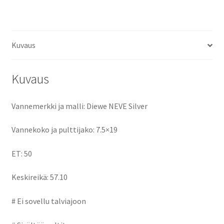
ce
as
m
h
b
to
ai
ar
o
d
l
e
Kuvaus
o
o
k
n
Kuvaus
Vannemerkki ja malli: Diewe NEVE Silver
Vannekoko ja pulttijako: 7.5×19
ET: 50
Keskireikä: 57.10
# Ei sovellu talviajoon