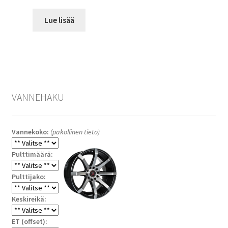
Lue lisää
VANNEHAKU
Vannekoko:
(pakollinen tieto)
Pulttimäärä:
Pulttijako:
Keskireikä:
ET (offset):