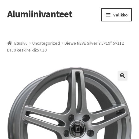
Alumiinivanteet
Siirry
Siirry
Valikko
navigointiin
sisältöön
Etusivu
Etusivu
Uncategorized
Diewe NEVE Silver 7.5×19″ 5×112
Kauppa
ET50 keskireikä:57.10
Oma tili
Tilausohjeet
Vanteiden osto-opas
Auton renkaat
Yhteystiedot