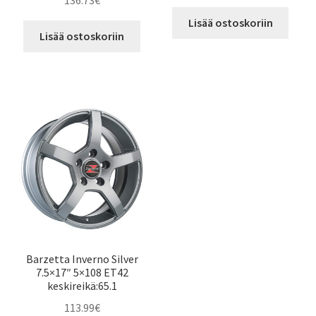
136.73
€
Lisää ostoskoriin
Lisää ostoskoriin
Barzetta Inverno Silver
7.5×17″ 5×108 ET42
keskireikä:65.1
113.99
€