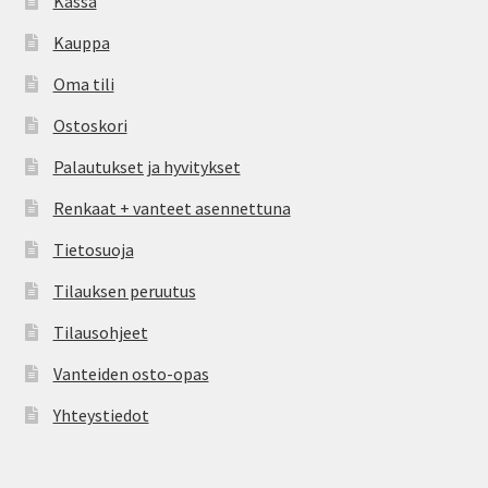
Kassa
Kauppa
Oma tili
Ostoskori
Palautukset ja hyvitykset
Renkaat + vanteet asennettuna
Tietosuoja
Tilauksen peruutus
Tilausohjeet
Vanteiden osto-opas
Yhteystiedot