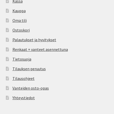
Kassa
Kauppa
Oma tili
Ostoskori
Palautukset ja hyvitykset
Renkaat + vanteet asennettuna
Tietosuoja
Tilauksen peruutus
Tilausohjeet
Vanteiden osto-opas
Yhteystiedot