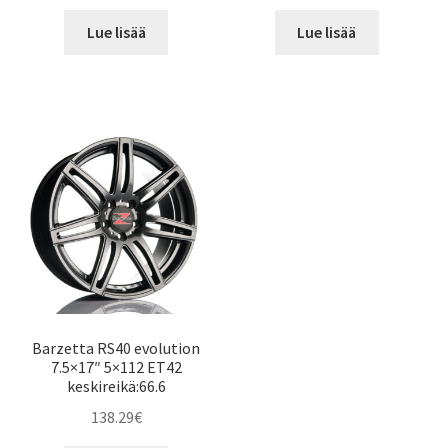
Lue lisää
Lue lisää
Barzetta RS40 evolution
7.5×17″ 5×112 ET42
keskireikä:66.6
138.29
€