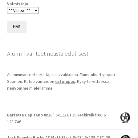
Valmistaja:
HAE
Alumiinivanteet netistä edullisesti
Alumiinivanteet netistä, laaja valikoima. Toimitukset ympäri
Suomen. Katso vanteiden
osto-opas
. Kysy tarvittaessa,
neuvomme
mielellämme.
Barzetta Capitano 8x18" 5x112 ET35 keskireikä:66.6
128.74
€
Jack Wheeler Rocky AT Matt Black 8x17" 6x139.7 ET-20