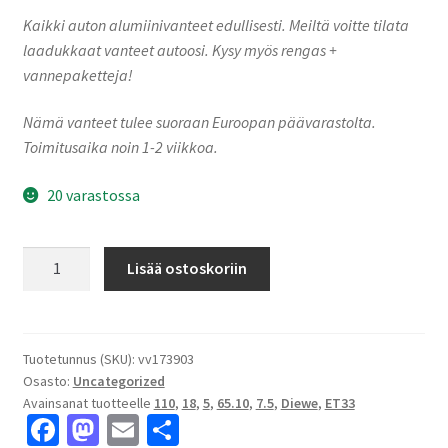
Kaikki auton alumiinivanteet edullisesti. Meiltä voitte tilata
laadukkaat vanteet autoosi. Kysy myös rengas +
vannepaketteja!
Nämä vanteet tulee suoraan Euroopan päävarastolta.
Toimitusaika noin 1-2 viikkoa.
20 varastossa
Diewe
Lisää ostoskoriin
NEVE
Silver
7.5x18"
5x110
Tuotetunnus (SKU):
vv173903
Osasto:
Uncategorized
ET33
Avainsanat tuotteelle
110
,
18
,
5
,
65.10
,
7.5
,
Diewe
,
ET33
keskireikä:65.10
Fa
M
E
S
määrä