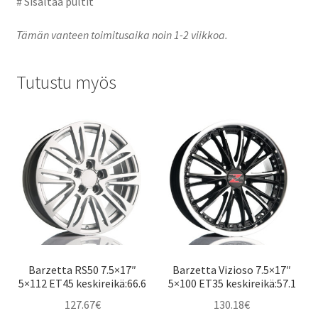
# Sisältää pultit
Tämän vanteen toimitusaika noin 1-2 viikkoa.
Tutustu myös
Barzetta RS50 7.5×17″
Barzetta Vizioso 7.5×17″
5×112 ET45 keskireikä:66.6
5×100 ET35 keskireikä:57.1
127.67
€
130.18
€