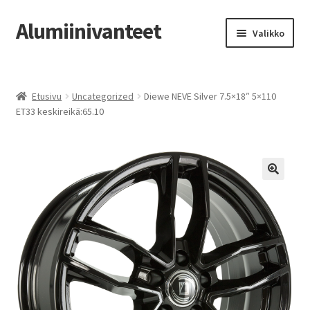
Alumiinivanteet
Siirry
Siirry
Valikko
navigointiin
sisältöön
Etusivu
Etusivu
Uncategorized
Diewe NEVE Silver 7.5×18″ 5×110
Kauppa
ET33 keskireikä:65.10
Oma tili
Tilausohjeet
Vanteiden osto-opas
Auton renkaat
Yhteystiedot