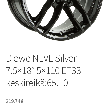
Diewe NEVE Silver
7.5×18″ 5×110 ET33
keskireikä:65.10
219.74
€