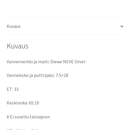
ce
as
m
h
b
to
ai
ar
o
d
l
e
Kuvaus
o
o
k
n
Kuvaus
Vannemerkki ja malli: Diewe NEVE Silver
Vannekoko ja pulttijako: 7.5×18
ET: 33
Keskireikä: 65.10
# Ei sovellu talviajoon