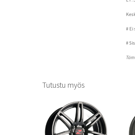
Kesk
# Ei
# Si
Tämä
Tutustu myös