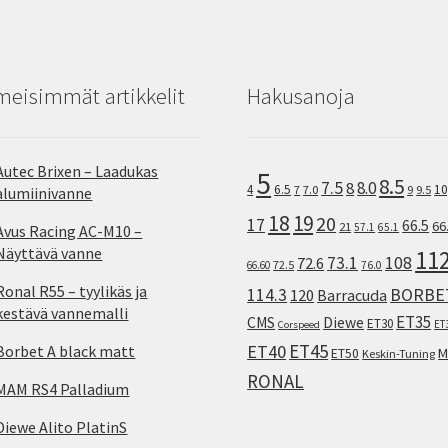
meisimmät artikkelit
Hakusanoja
Autec Brixen – Laadukas
5
8.5
7.5
8.0
8
10
4
6.5
7
7.0
9
9.5
alumiinivanne
18
19
20
17
66.5
66
21
57.1
65.1
Avus Racing AC-M10 –
Näyttävä vanne
11
73.1
108
72.6
72.5
66.60
76.0
Ronal R55 – tyylikäs ja
114.3
BORBE
120
Barracuda
kestävä vannemalli
ET35
CMS
Diewe
ET30
ET
Corspeed
ET45
ET40
Borbet A black matt
M
ET50
Keskin-Tuning
RONAL
MAM RS4 Palladium
Diewe Alito PlatinS