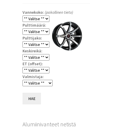
Vannekoko:
(pakollinen tieto)
Pulttimäärä:
Pulttijako:
Keskireikä:
ET (offset):
a
Valmistaja:
HAE
Alumiinivanteet netistä