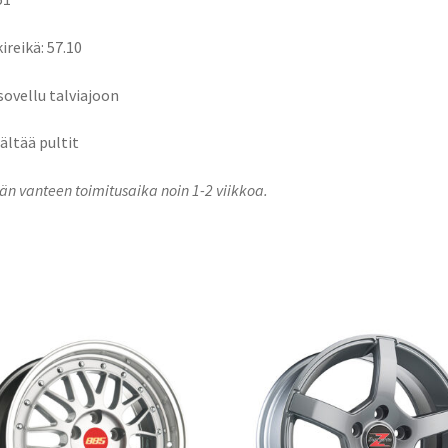
ireikä: 57.10
 sovellu talviajoon
sältää pultit
n vanteen toimitusaika noin 1-2 viikkoa.