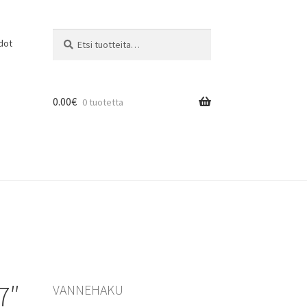
Etsi:
Haku
dot
0.00
€
0 tuotetta
7″
VANNEHAKU