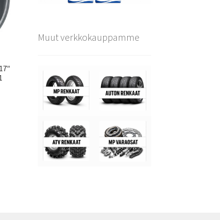
Muut verkkokauppamme
×17″
1