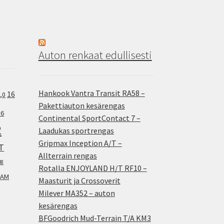
Auton renkaat edullisesti
Hankook Vantra Transit RA58 –
16
,0
Pakettiauton kesärengas
.6
Continental SportContact 7 –
2
Laadukas sportrengas
Gripmax Inception A/T –
T
Allterrain rengas
38
Rotalla ENJOYLAND H/T RF10 –
AM
Maasturit ja Crossoverit
Milever MA352 – auton
kesärengas
BFGoodrich Mud-Terrain T/A KM3