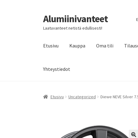
Alumiinivanteet
Siirry
Siirry
E
navigointiin
sisältöön
Laatuvanteet netistä edullisesti!
Etusivu
Kauppa
Oma tili
Tilaus
Yhteystiedot
Etusivu
Uncategorized
Diewe NEVE Silver 7.