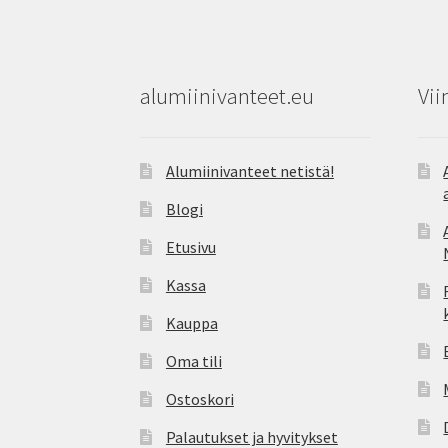
alumiinivanteet.eu
Vii
Alumiinivanteet netistä!
Blogi
Etusivu
Kassa
Kauppa
Oma tili
Ostoskori
Palautukset ja hyvitykset