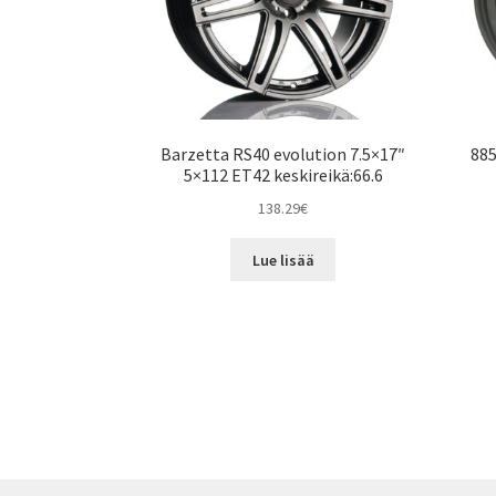
Barzetta RS40 evolution 7.5×17″
885
5×112 ET42 keskireikä:66.6
138.29
€
Lue lisää