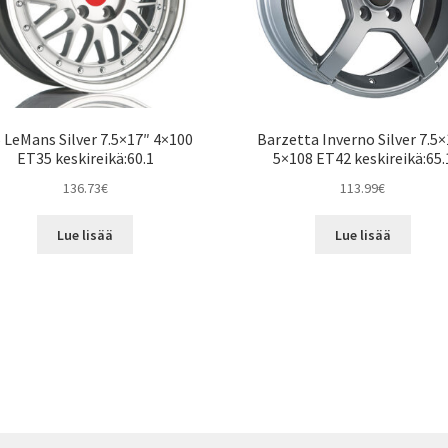
 LeMans Silver 7.5×17″ 4×100
Barzetta Inverno Silver 7.5
ET35 keskireikä:60.1
5×108 ET42 keskireikä:65.
136.73
€
113.99
€
Lue lisää
Lue lisää