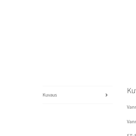
Ku
Kuvaus
Vann
Vann
ET: 