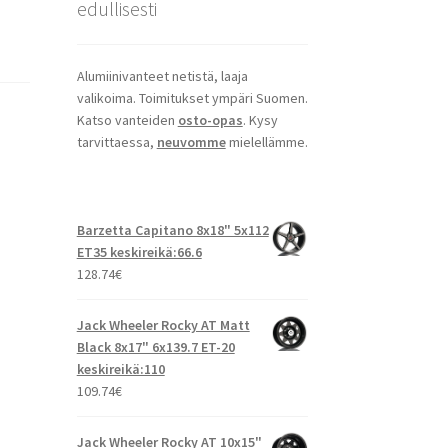
edullisesti
Alumiinivanteet netistä, laaja
valikoima. Toimitukset ympäri Suomen.
Katso vanteiden
osto-opas
. Kysy
tarvittaessa,
neuvomme
mielellämme.
Barzetta Capitano 8x18" 5x112
ET35 keskireikä:66.6
128.74
€
Jack Wheeler Rocky AT Matt
Black 8x17" 6x139.7 ET-20
keskireikä:110
109.74
€
Jack Wheeler Rocky AT 10x15"