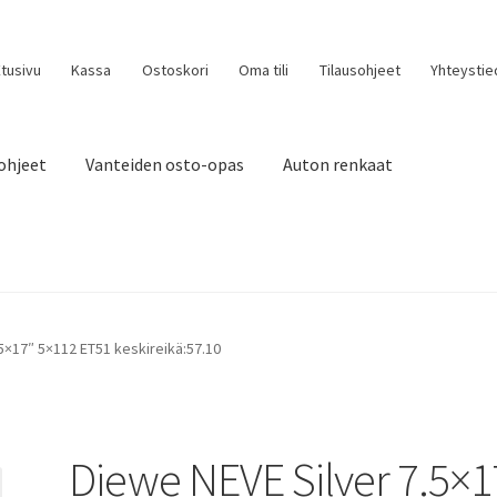
tusivu
Kassa
Ostoskori
Oma tili
Tilausohjeet
Yhteystie
ohjeet
Vanteiden osto-opas
Auton renkaat
5×17″ 5×112 ET51 keskireikä:57.10
Diewe NEVE Silver 7.5×1