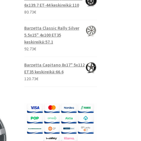
6x139.7 ET-44 keskireikä:110
80.73
€
Barzetta Classic Rally Silver
5.5x15" 4x100 ET35
keskireikä:57.1
92.73
€
Barzetta Capitano 8x17" 5x112
ET35 keskireikä:66.6
120.73
€