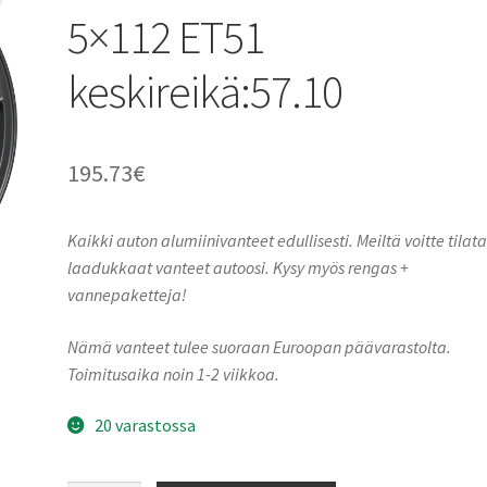
5×112 ET51
keskireikä:57.10
195.73
€
Kaikki auton alumiinivanteet edullisesti. Meiltä voitte tilat
laadukkaat vanteet autoosi. Kysy myös rengas +
vannepaketteja!
Nämä vanteet tulee suoraan Euroopan päävarastolta.
Toimitusaika noin 1-2 viikkoa.
20 varastossa