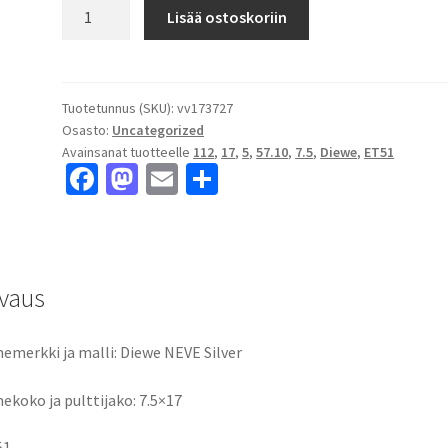
Diewe
Lisää ostoskoriin
NEVE
Silver
7.5x17"
5x112
Tuotetunnus (SKU):
vv173727
Osasto:
Uncategorized
ET51
Avainsanat tuotteelle
112
,
17
,
5
,
57.10
,
7.5
,
Diewe
,
ET51
keskireikä:57.10
Fa
M
E
S
määrä
ce
as
m
h
b
to
ai
ar
o
d
l
e
vaus
o
o
k
n
emerkki ja malli: Diewe NEVE Silver
ekoko ja pulttijako: 7.5×17
51