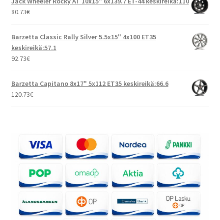
Jack Wheeler Rocky AT 10x15" 6x139.7 ET-44 keskireikä:110
80.73
€
Barzetta Classic Rally Silver 5.5x15" 4x100 ET35
keskireikä:57.1
92.73
€
Barzetta Capitano 8x17" 5x112 ET35 keskireikä:66.6
120.73
€