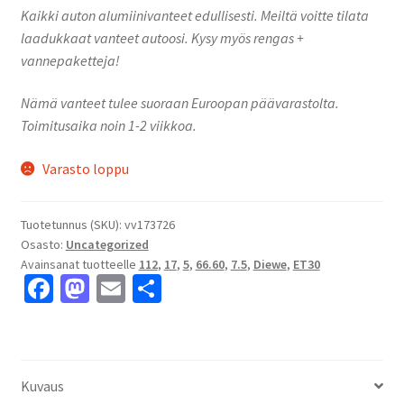
Kaikki auton alumiinivanteet edullisesti. Meiltä voitte tilata
laadukkaat vanteet autoosi. Kysy myös rengas +
vannepaketteja!
Nämä vanteet tulee suoraan Euroopan päävarastolta.
Toimitusaika noin 1-2 viikkoa.
Varasto loppu
Tuotetunnus (SKU):
vv173726
Osasto:
Uncategorized
Avainsanat tuotteelle
112
,
17
,
5
,
66.60
,
7.5
,
Diewe
,
ET30
Fa
M
E
S
ce
as
m
h
b
to
ai
ar
o
d
l
e
Kuvaus
o
o