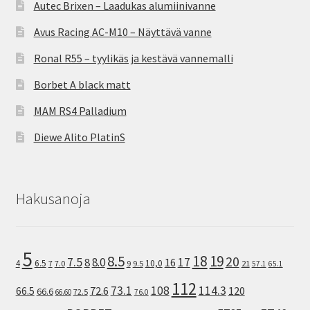
Autec Brixen – Laadukas alumiinivanne
Avus Racing AC-M10 – Näyttävä vanne
Ronal R55 – tyylikäs ja kestävä vannemalli
Borbet A black matt
MAM RS4 Palladium
Diewe Alito PlatinS
Hakusanoja
5
8.5
18
19
20
7.5
8.0
17
8
16
10,0
4
6.5
7
7.0
9
9.5
21
57.1
65.1
112
73.1
108
114.3
72.6
120
66.5
66.6
72.5
66.60
76.0