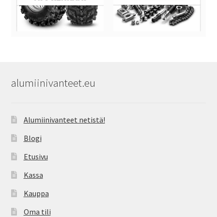
alumiinivanteet.eu
Alumiinivanteet netistä!
Blogi
Etusivu
Kassa
Kauppa
Oma tili