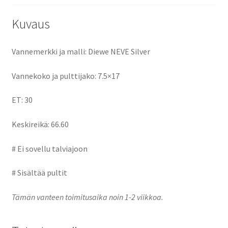
k
n
Kuvaus
Vannemerkki ja malli: Diewe NEVE Silver
Vannekoko ja pulttijako: 7.5×17
ET: 30
Keskireikä: 66.60
# Ei sovellu talviajoon
# Sisältää pultit
Tämän vanteen toimitusaika noin 1-2 viikkoa.