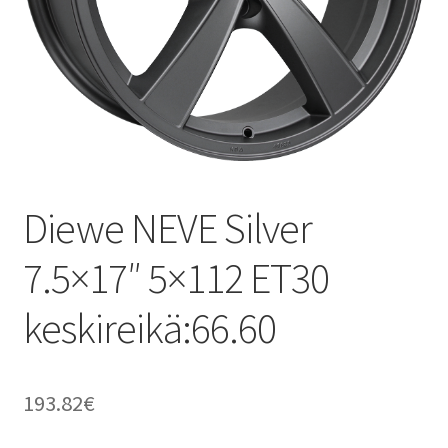
Diewe NEVE Silver
7.5×17″ 5×112 ET30
keskireikä:66.60
193.82
€