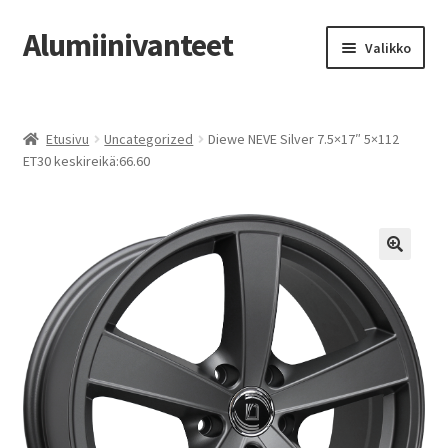
Alumiinivanteet
Siirry
Siirry
Valikko
navigointiin
sisältöön
Etusivu
Etusivu
Uncategorized
Diewe NEVE Silver 7.5×17″ 5×112
Kauppa
ET30 keskireikä:66.60
Oma tili
Tilausohjeet
Vanteiden osto-opas
Auton renkaat
Yhteystiedot