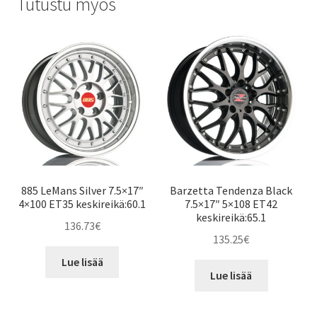
Tutustu myös
885 LeMans Silver 7.5×17″
Barzetta Tendenza Black
4×100 ET35 keskireikä:60.1
7.5×17″ 5×108 ET42
keskireikä:65.1
136.73
€
135.25
€
Lue lisää
Lue lisää