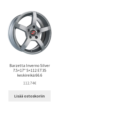
Barzetta Inverno Silver
7.5×17″ 5×112 ET35
keskireikä:66.6
112.74
€
Lisää ostoskoriin