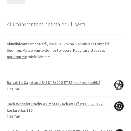
Alumiinivanteet netistä edullisesti
Alumiinivanteet netistä, laaja valikoima. Toimitukset ympäri
Suomen. Katso vanteiden
osto-opas
. Kysy tarvittaessa,
neuvomme
mielellämme.
Barzetta Capitano 8x18" 5x112 ET35 keskireikä:66.6
128.74
€
Jack Wheeler Rocky AT Matt Black 8x17" 6x139.7 ET-20
keskireikä:110
109.74
€