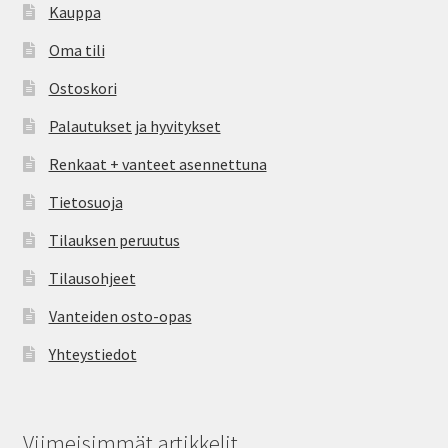
Kauppa
Oma tili
Ostoskori
Palautukset ja hyvitykset
Renkaat + vanteet asennettuna
Tietosuoja
Tilauksen peruutus
Tilausohjeet
Vanteiden osto-opas
Yhteystiedot
Viimeisimmät artikkelit