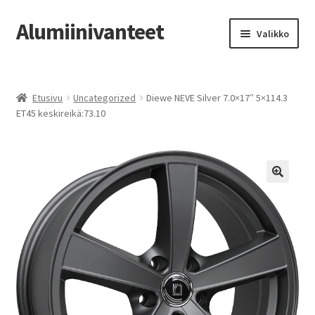
Alumiinivanteet
Siirry
Siirry
Valikko
navigointiin
sisältöön
Etusivu
Etusivu
Uncategorized
Diewe NEVE Silver 7.0×17″ 5×114.3
Kauppa
ET45 keskireikä:73.10
Oma tili
Tilausohjeet
Vanteiden osto-opas
Auton renkaat
Yhteystiedot