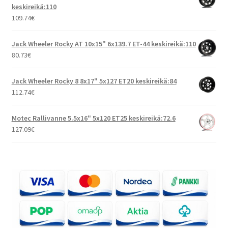
keskireikä:110
109.74
€
Jack Wheeler Rocky AT 10x15" 6x139.7 ET-44 keskireikä:110
80.73
€
Jack Wheeler Rocky 8 8x17" 5x127 ET20 keskireikä:84
112.74
€
Motec Rallivanne 5.5x16" 5x120 ET25 keskireikä:72.6
127.09
€