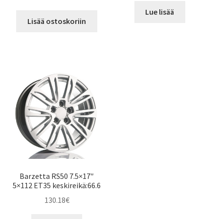
Lue lisää
Lisää ostoskoriin
Barzetta RS50 7.5×17″
5×112 ET35 keskireikä:66.6
130.18
€