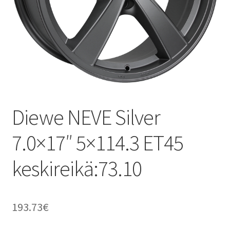
Diewe NEVE Silver
7.0×17″ 5×114.3 ET45
keskireikä:73.10
193.73
€