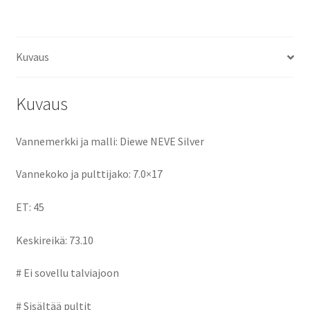
ce
as
m
h
b
to
ai
ar
o
d
l
e
Kuvaus
o
o
k
n
Kuvaus
Vannemerkki ja malli: Diewe NEVE Silver
Vannekoko ja pulttijako: 7.0×17
ET: 45
Keskireikä: 73.10
# Ei sovellu talviajoon
# Sisältää pultit