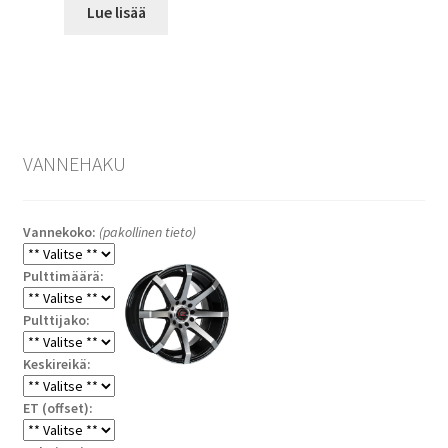
Lue lisää
VANNEHAKU
Vannekoko:
(pakollinen tieto)
Pulttimäärä:
Pulttijako:
Keskireikä:
ET (offset):