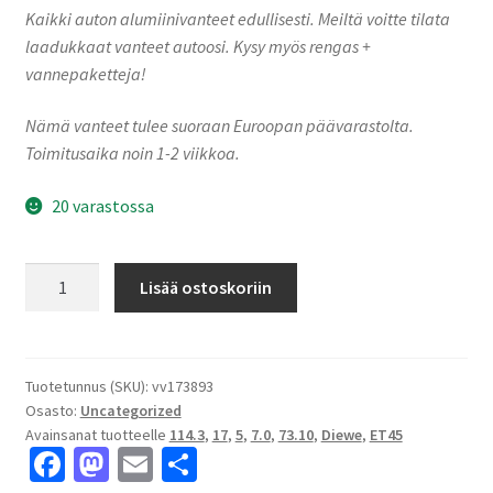
Kaikki auton alumiinivanteet edullisesti. Meiltä voitte tilata
laadukkaat vanteet autoosi. Kysy myös rengas +
vannepaketteja!
Nämä vanteet tulee suoraan Euroopan päävarastolta.
Toimitusaika noin 1-2 viikkoa.
20 varastossa
Diewe
Lisää ostoskoriin
NEVE
Silver
7.0x17"
5x114.3
Tuotetunnus (SKU):
vv173893
Osasto:
Uncategorized
ET45
Avainsanat tuotteelle
114.3
,
17
,
5
,
7.0
,
73.10
,
Diewe
,
ET45
keskireikä:73.10
Fa
M
E
S
määrä