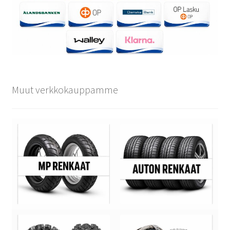
Muut verkkokauppamme