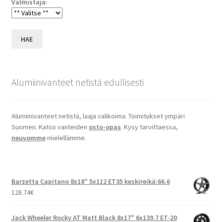
Valmistaja:
HAE
Alumiinivanteet netistä edullisesti
Alumiinivanteet netistä, laaja valikoima. Toimitukset ympäri
Suomen. Katso vanteiden
osto-opas
. Kysy tarvittaessa,
neuvomme
mielellämme.
Barzetta Capitano 8x18" 5x112 ET35 keskireikä:66.6
128.74
€
Jack Wheeler Rocky AT Matt Black 8x17" 6x139.7 ET-20