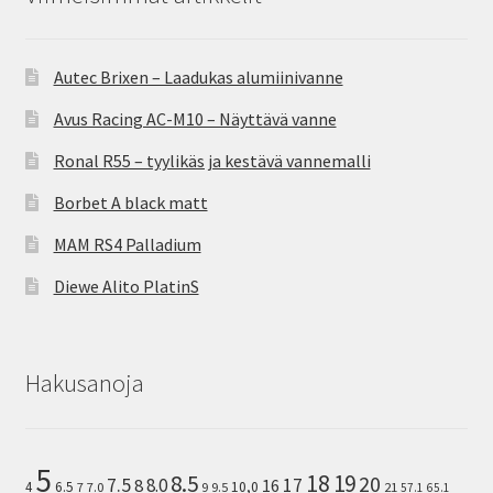
Autec Brixen – Laadukas alumiinivanne
Avus Racing AC-M10 – Näyttävä vanne
Ronal R55 – tyylikäs ja kestävä vannemalli
Borbet A black matt
MAM RS4 Palladium
Diewe Alito PlatinS
Hakusanoja
5
8.5
18
19
20
7.5
8.0
17
8
16
10,0
4
6.5
7
7.0
9
9.5
21
57.1
65.1