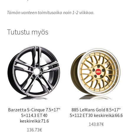
Tämän vanteen toimitusaika noin 1-2 viikkoa.
Tutustu myös
Barzetta S-Cinque 7.5×17″
885 LeMans Gold 8.5×17″
5×114.3 ET40
5×112 ET30 keskireikä:66.6
keskireikä:71.6
143.87
€
136.73
€