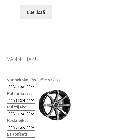
Lue lisää
VANNEHAKU
Vannekoko:
(pakollinen tieto)
Pulttimäärä:
Pulttijako:
Keskireikä:
ET (offset):