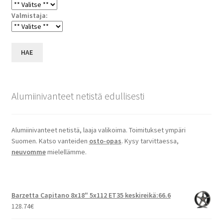
Valmistaja:
HAE
Alumiinivanteet netistä edullisesti
Alumiinivanteet netistä, laaja valikoima. Toimitukset ympäri
Suomen. Katso vanteiden
osto-opas
. Kysy tarvittaessa,
neuvomme
mielellämme.
Barzetta Capitano 8x18" 5x112 ET35 keskireikä:66.6
128.74
€