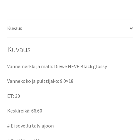
ce
as
m
h
määrä
b
to
ai
ar
o
d
l
e
Kuvaus
o
o
k
n
Kuvaus
Vannemerkki ja malli: Diewe NEVE Black glossy
Vannekoko ja pulttijako: 9.0×18
ET: 30
Keskireikä: 66.60
# Ei sovellu talviajoon