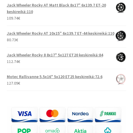
Jack Wheeler Rocky AT Matt Black 8x17" 6x139.7 ET-20
keskireikä:110
109.74
€
Jack Wheeler Rocky AT 10x15" 6x139.7 ET-44 keskireikä:110
80.73
€
Jack Wheeler Rocky 8 8x17" 5x127 ET20 keskireikä:84
112.74
€
Motec Rallivanne 5.5x16" 5x120 ET25 keskireikä:72.6
127.09
€