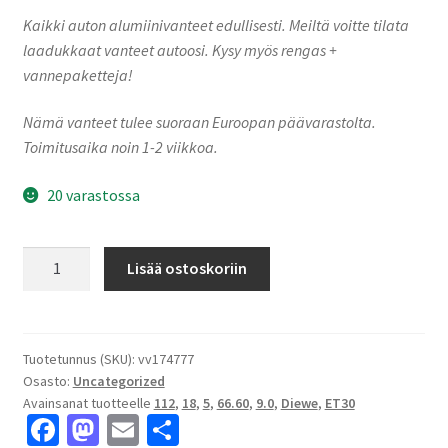
Kaikki auton alumiinivanteet edullisesti. Meiltä voitte tilata
laadukkaat vanteet autoosi. Kysy myös rengas +
vannepaketteja!
Nämä vanteet tulee suoraan Euroopan päävarastolta.
Toimitusaika noin 1-2 viikkoa.
20 varastossa
Diewe
Lisää ostoskoriin
NEVE
Black
glossy
9.0x18"
Tuotetunnus (SKU):
vv174777
Osasto:
Uncategorized
5x112
Avainsanat tuotteelle
112
,
18
,
5
,
66.60
,
9.0
,
Diewe
,
ET30
ET30
Fa
M
E
S
keskireikä:66.60