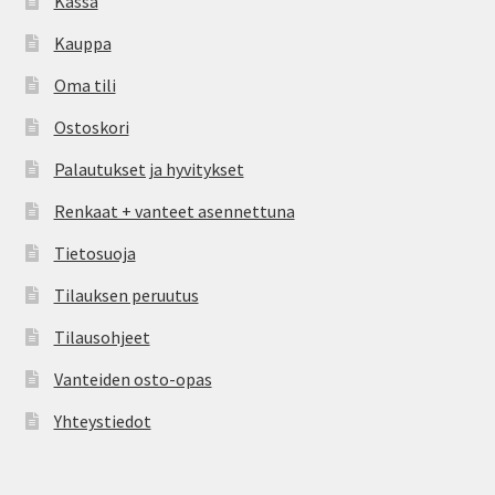
Kassa
Kauppa
Oma tili
Ostoskori
Palautukset ja hyvitykset
Renkaat + vanteet asennettuna
Tietosuoja
Tilauksen peruutus
Tilausohjeet
Vanteiden osto-opas
Yhteystiedot