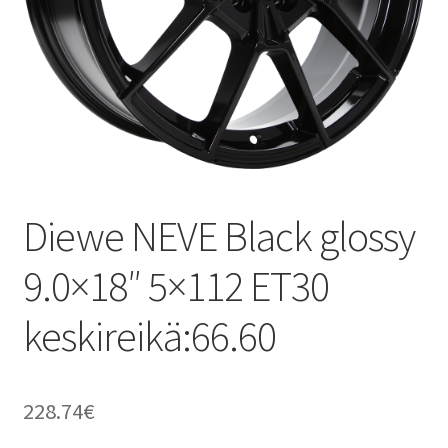
Diewe NEVE Black glossy
9.0×18″ 5×112 ET30
keskireikä:66.60
228.74
€