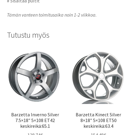
# Sisältää pultit
Tämän vanteen toimitusaika noin 1-2 viikkoa.
Tutustu myös
Barzetta Inverno Silver
Barzetta Kinect Silver
7.5×18″ 5×108 ET42
8×18″ 5×108 ET50
keskireikä:65.1
keskireikä:63.4