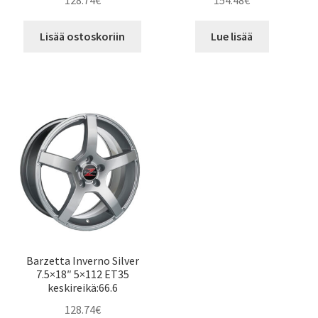
128.74
€
154.48
€
Lisää ostoskoriin
Lue lisää
Barzetta Inverno Silver
7.5×18″ 5×112 ET35
keskireikä:66.6
128.74
€