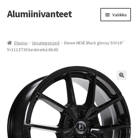
Alumiinivanteet
Siirry
Siirry
Valikko
navigointiin
sisältöön
Etusivu
Etusivu
Uncategorized
Diewe NEVE Black glossy 9.0×18″
Kauppa
5×112 ET30 keskireikä:66.60
Oma tili
Tilausohjeet
Vanteiden osto-opas
Auton renkaat
Yhteystiedot