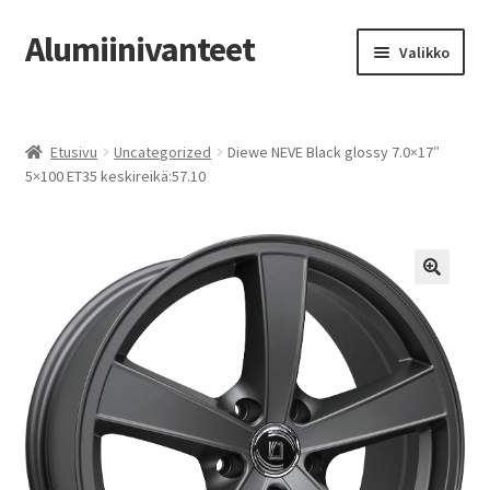
Alumiinivanteet
Siirry
Siirry
Valikko
navigointiin
sisältöön
Etusivu
Etusivu
Uncategorized
Diewe NEVE Black glossy 7.0×17″
Kauppa
5×100 ET35 keskireikä:57.10
Oma tili
Tilausohjeet
Vanteiden osto-opas
Auton renkaat
Yhteystiedot