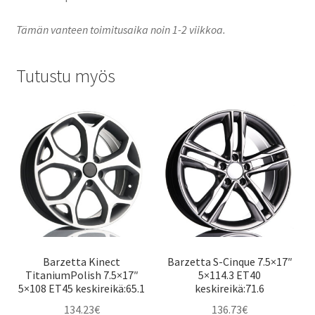
Tämän vanteen toimitusaika noin 1-2 viikkoa.
Tutustu myös
Barzetta Kinect
Barzetta S-Cinque 7.5×17″
TitaniumPolish 7.5×17″
5×114.3 ET40
5×108 ET45 keskireikä:65.1
keskireikä:71.6
134.23
€
136.73
€