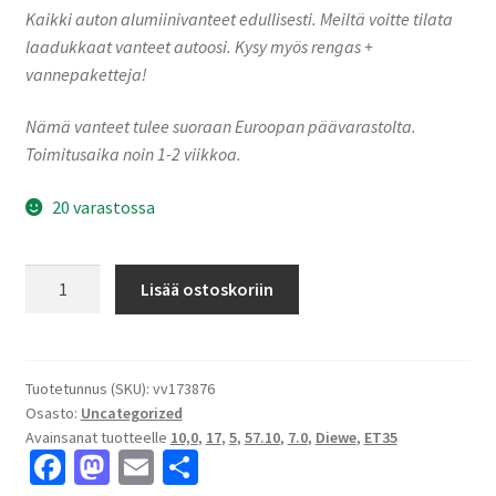
Kaikki auton alumiinivanteet edullisesti. Meiltä voitte tilata
laadukkaat vanteet autoosi. Kysy myös rengas +
vannepaketteja!
Nämä vanteet tulee suoraan Euroopan päävarastolta.
Toimitusaika noin 1-2 viikkoa.
20 varastossa
Diewe
Lisää ostoskoriin
NEVE
Black
glossy
7.0x17"
Tuotetunnus (SKU):
vv173876
Osasto:
Uncategorized
5x100
Avainsanat tuotteelle
10,0
,
17
,
5
,
57.10
,
7.0
,
Diewe
,
ET35
ET35
Fa
M
E
S
keskireikä:57.10