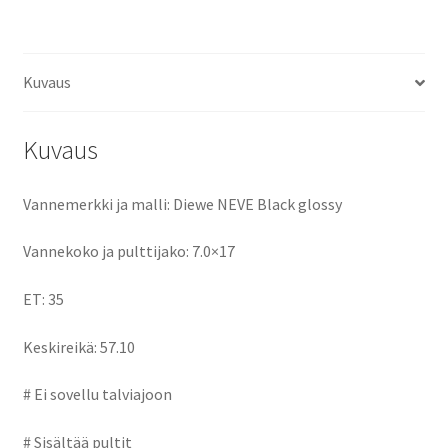
ce
as
m
h
määrä
b
to
ai
ar
o
d
l
e
Kuvaus
o
o
k
n
Kuvaus
Vannemerkki ja malli: Diewe NEVE Black glossy
Vannekoko ja pulttijako: 7.0×17
ET: 35
Keskireikä: 57.10
# Ei sovellu talviajoon
# Sisältää pultit