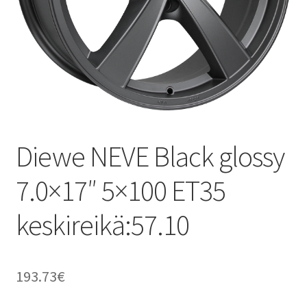
Diewe NEVE Black glossy
7.0×17″ 5×100 ET35
keskireikä:57.10
193.73
€