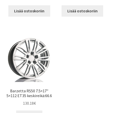
Lisää ostoskoriin
Lisää ostoskoriin
Barzetta RS50 7.5×17″
5×112 ET35 keskireikä:66.6
130.18
€