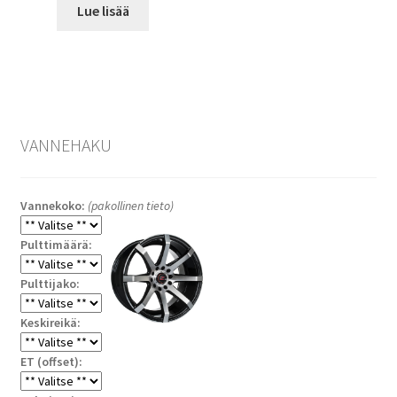
Lue lisää
VANNEHAKU
Vannekoko:
(pakollinen tieto)
Pulttimäärä:
Pulttijako:
Keskireikä:
ET (offset):