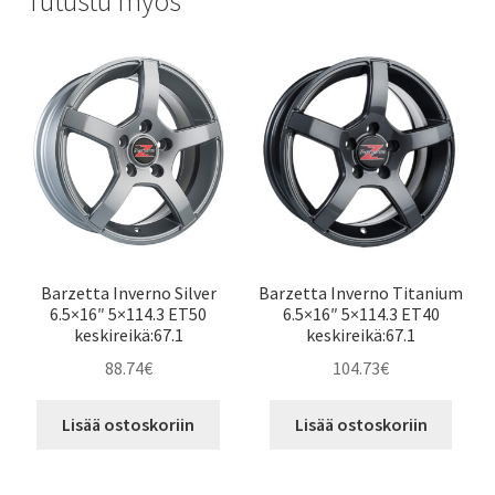
Tutustu myös
Barzetta Inverno Silver
Barzetta Inverno Titanium
6.5×16″ 5×114.3 ET50
6.5×16″ 5×114.3 ET40
keskireikä:67.1
keskireikä:67.1
88.74
€
104.73
€
Lisää ostoskoriin
Lisää ostoskoriin