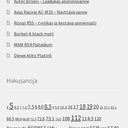
Autec Brixen – Laadukas alumiinivanne
Avus Racing AC-M10 – Näyttävä vanne
Ronal R55 – tyylikäs ja kestävä vannemalli
Borbet A black matt
MAM RS4 Palladium
Diewe Alito PlatinS
Hakusanoja
5
8.5
18
19
20
7.5
8.0
17
8
16
10,0
4
6.5
7
7.0
9
9.5
21
57.1
65.1
112
73.1
108
114.3
72.6
120
66.5
66.6
72.5
66.60
76.0
ET40