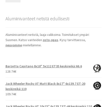
Alumiinivanteet netistä edullisesti
Alumiinivanteet netistä, laaja valikoima. Toimitukset ympäri
Suomen. Katso vanteiden
osto-opas
. Kysy tarvittaessa,
neuvomme
mielellämme.
Barzetta Capitano 8x18" 5x112 ET35 keskireikä:66.6
128.74
€
Jack Wheeler Rocky AT Matt Black 8x17" 6x139.7 ET-20
keskireikä:110
109.74
€
Jack Wheeler Rocky AT 10x15" 6x139.7 ET-44 keskireikä:110