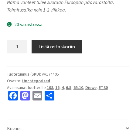
Nämä vanteet tulee suoraan Euroopan päävarastolta.
Toimitusaika noin 1-2 viikkoa.
20 varastossa
Diewe
Lisää ostoskoriin
NEVE
Black
glossy
6.5x16"
Tuotetunnus (SKU):
vv174405
Osasto:
Uncategorized
4x108
Avainsanat tuotteelle
108
,
16
,
4
,
6.5
,
65.10
,
Diewe
,
ET30
ET30
Fa
M
E
S
keskireikä:65.10
ce
as
m
h
määrä
b
to
ai
ar
o
d
l
e
Kuvaus
o
o