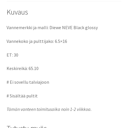
k
n
Kuvaus
Vannemerkki ja malli: Diewe NEVE Black glossy
Vannekoko ja pulttijako: 6.5×16
ET: 30
Keskireikä: 65.10
# Ei sovellu talviajoon
# Sisältää pultit
Tämän vanteen toimitusaika noin 1-2 viikkoa.