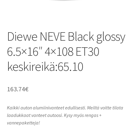
Diewe NEVE Black glossy
6.5×16″ 4×108 ET30
keskireikä:65.10
163.74
€
Kaikki auton alumiinivanteet edullisesti. Meiltä voitte tilata
laadukkaat vanteet autoosi. Kysy myös rengas +
vannepaketteja!