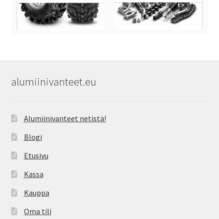
alumiinivanteet.eu
Alumiinivanteet netistä!
Blogi
Etusivu
Kassa
Kauppa
Oma tili