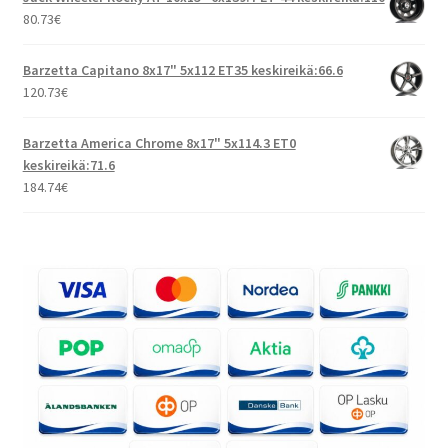
80.73
€
Barzetta Capitano 8x17" 5x112 ET35 keskireikä:66.6
120.73
€
Barzetta America Chrome 8x17" 5x114.3 ET0
keskireikä:71.6
184.74
€