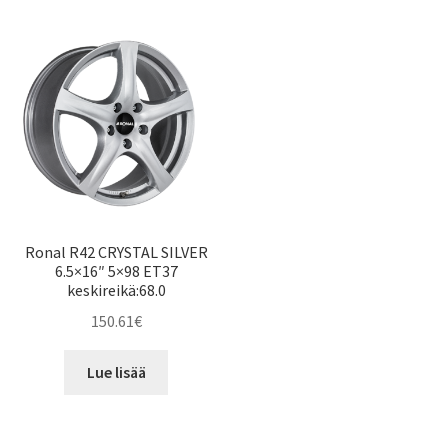
Ronal R42 CRYSTAL SILVER
6.5×16″ 5×98 ET37
keskireikä:68.0
150.61
€
Lue lisää