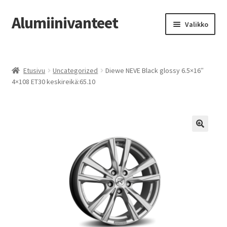
Alumiinivanteet
Siirry
Siirry
Valikko
navigointiin
sisältöön
Etusivu
Etusivu
Uncategorized
Diewe NEVE Black glossy 6.5×16″
Kauppa
4×108 ET30 keskireikä:65.10
Oma tili
Tilausohjeet
Vanteiden osto-opas
Auton renkaat
Yhteystiedot