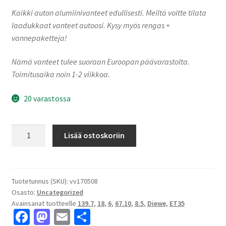
Kaikki auton alumiinivanteet edullisesti. Meiltä voitte tilata
laadukkaat vanteet autoosi. Kysy myös rengas +
vannepaketteja!
Nämä vanteet tulee suoraan Euroopan päävarastolta.
Toimitusaika noin 1-2 viikkoa.
20 varastossa
Diewe
Lisää ostoskoriin
HEAVY
DUTY
Black
matt
Tuotetunnus (SKU):
vv170508
Osasto:
Uncategorized
8.5x18"
Avainsanat tuotteelle
139.7
,
18
,
6
,
67.10
,
8.5
,
Diewe
,
ET35
6x139.7
Fa
M
E
S
ET35