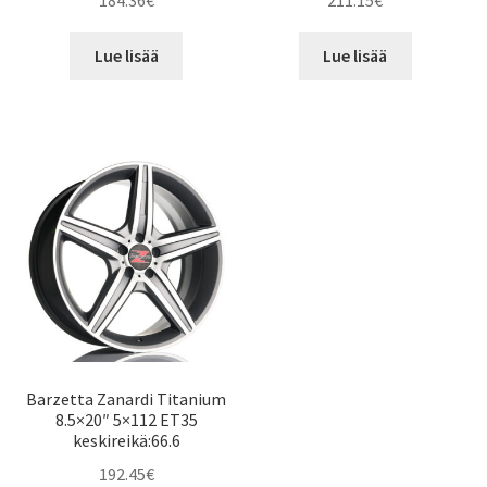
184.36
€
211.15
€
Lue lisää
Lue lisää
Barzetta Zanardi Titanium
8.5×20″ 5×112 ET35
keskireikä:66.6
192.45
€