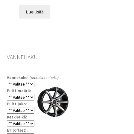
Lue lisää
VANNEHAKU
Vannekoko:
(pakollinen tieto)
Pulttimäärä:
Pulttijako:
Keskireikä:
ET (offset):