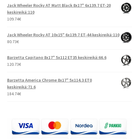
Jack Wheeler Rocky AT Matt Black 8x17" 6x139.7 ET-20
keskireikä:110
109.74
€
Jack Wheeler Rocky AT 10x15" 6x139.7 ET-44 keskireikä:110
80.73
€
Barzetta Capitano 8x17" 5x112 ET35 keskireikä:66.6
120.73
€
Barzetta America Chrome 8x17" 5x114.3 ET0
keskireikä:71.6
184.74
€