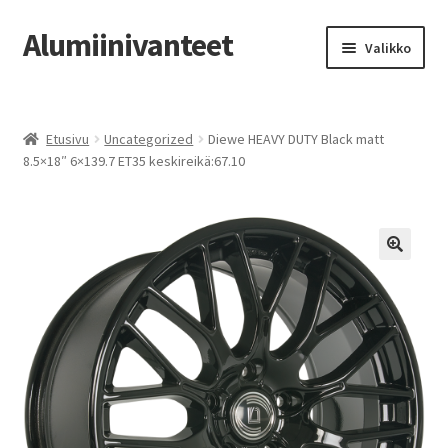
Alumiinivanteet
Siirry
Siirry
Valikko
navigointiin
sisältöön
Etusivu
Etusivu
Uncategorized
Diewe HEAVY DUTY Black matt
Kauppa
8.5×18″ 6×139.7 ET35 keskireikä:67.10
Oma tili
Tilausohjeet
Vanteiden osto-opas
Auton renkaat
Yhteystiedot