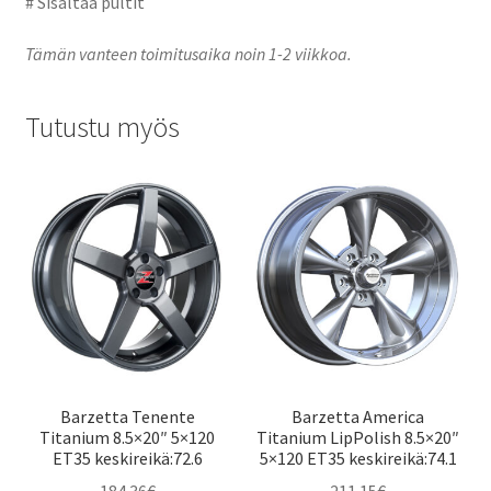
# Sisältää pultit
Tämän vanteen toimitusaika noin 1-2 viikkoa.
Tutustu myös
Barzetta Tenente
Barzetta America
Titanium 8.5×20″ 5×120
Titanium LipPolish 8.5×20″
ET35 keskireikä:72.6
5×120 ET35 keskireikä:74.1