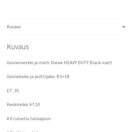
ce
as
m
h
keskireikä:67.10
määrä
b
to
ai
ar
o
d
l
e
Kuvaus
o
o
k
n
Kuvaus
Vannemerkki ja malli: Diewe HEAVY DUTY Black matt
Vannekoko ja pulttijako: 8.5×18
ET: 35
Keskireikä: 67.10
# Ei sovellu talviajoon