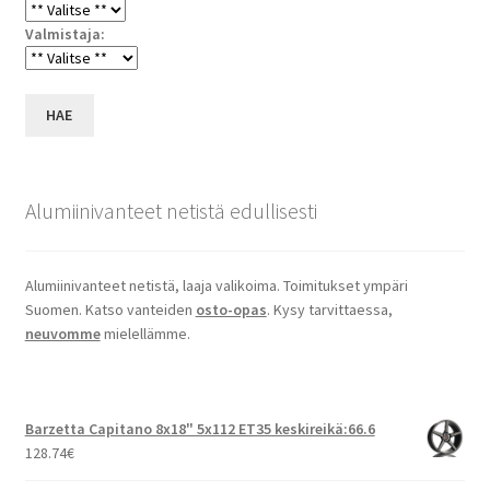
Valmistaja:
HAE
Alumiinivanteet netistä edullisesti
Alumiinivanteet netistä, laaja valikoima. Toimitukset ympäri
Suomen. Katso vanteiden
osto-opas
. Kysy tarvittaessa,
neuvomme
mielellämme.
Barzetta Capitano 8x18" 5x112 ET35 keskireikä:66.6
128.74
€