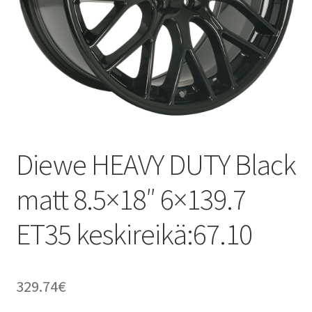
Diewe HEAVY DUTY Black
matt 8.5×18″ 6×139.7
ET35 keskireikä:67.10
329.74
€