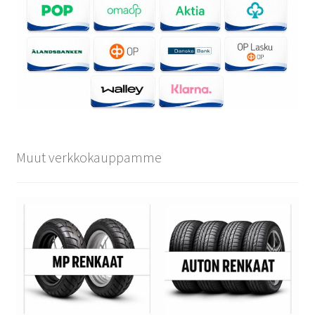
Muut verkkokauppamme