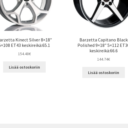
arzetta Kinect Silver 8×18″
Barzetta Capitano Black
5×108 ET43 keskireikä:65.1
Polished 9×18″ 5×112 ET3
keskireikä:66.6
154.48
€
144.74
€
Lisää ostoskoriin
Lisää ostoskoriin