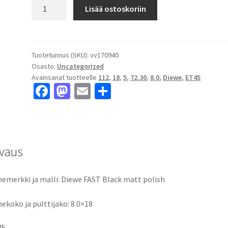
Diewe
Lisää ostoskoriin
FAST
Black
matt
polish
Tuotetunnus (SKU):
vv170940
Osasto:
Uncategorized
8.0x18"
Avainsanat tuotteelle
112
,
18
,
5
,
72.30
,
8.0
,
Diewe
,
ET45
5x112
Fa
M
E
S
ET45
ce
as
m
h
keskireikä:72.30
määrä
b
to
ai
ar
o
d
l
e
vaus
o
o
k
n
emerkki ja malli: Diewe FAST Black matt polish
ekoko ja pulttijako: 8.0×18
45