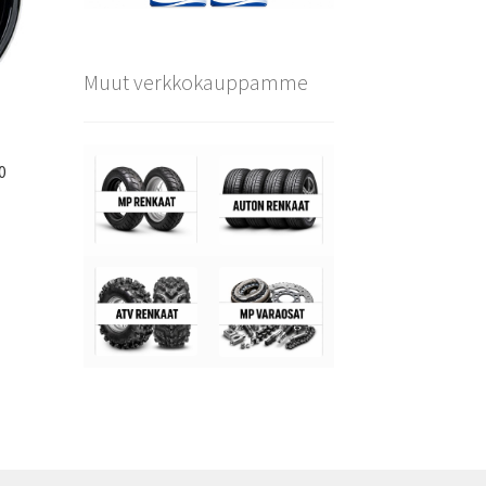
Muut verkkokauppamme
0