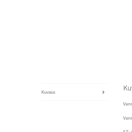
Ku
Kuvaus
Vann
Vann
ET: 