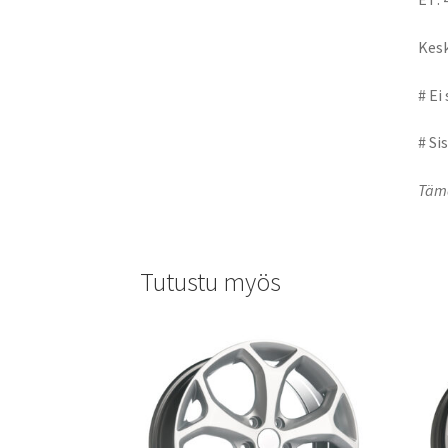
Kesk
# Ei
# Si
Tämä
Tutustu myös