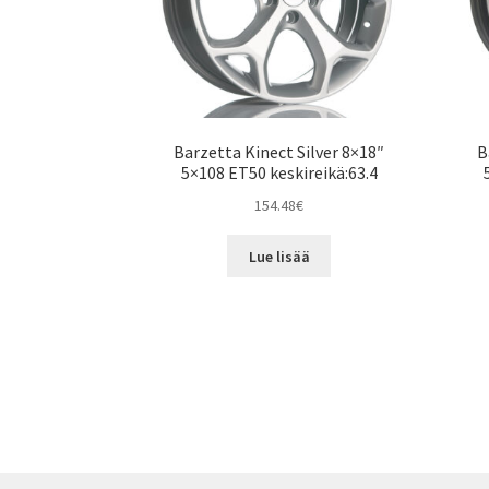
Barzetta Kinect Silver 8×18″
B
5×108 ET50 keskireikä:63.4
154.48
€
Lue lisää