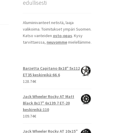
edullisesti
Alumiinivanteet netistä, laaja
valikoima. Toimitukset ympäri Suomen.
Katso vanteiden
osto-opas
. Kysy
tarvittaessa,
neuvomme
mielellämme.
Barzetta Capitano 8x18" 5x112
ET35 keskireikä:66.6
128.74
€
Jack Wheeler Rocky AT Matt
Black 8x17" 6x139.7 ET-20
keskireikä:110
109.74
€
Jack Wheeler Rocky AT 10x15"