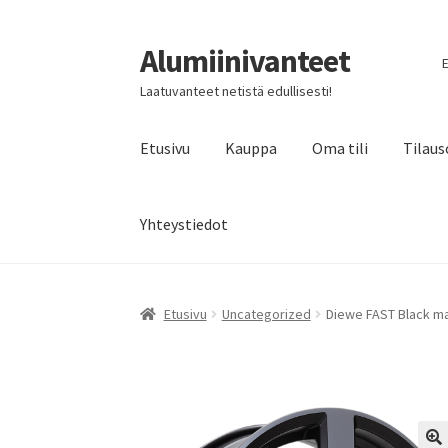
Alumiinivanteet
Siirry
Siirry
E
navigointiin
sisältöön
Laatuvanteet netistä edullisesti!
Etusivu
Kauppa
Oma tili
Tilaus
Yhteystiedot
Etusivu
Uncategorized
Diewe FAST Black mat