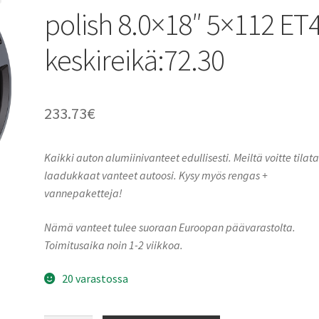
polish 8.0×18″ 5×112 ET
keskireikä:72.30
233.73
€
Kaikki auton alumiinivanteet edullisesti. Meiltä voitte tilat
laadukkaat vanteet autoosi. Kysy myös rengas +
vannepaketteja!
Nämä vanteet tulee suoraan Euroopan päävarastolta.
Toimitusaika noin 1-2 viikkoa.
20 varastossa