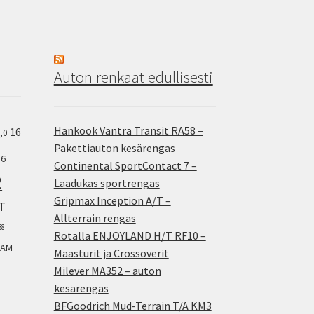
Auton renkaat edullisesti
Hankook Vantra Transit RA58 –
16
,0
Pakettiauton kesärengas
.6
Continental SportContact 7 –
2
Laadukas sportrengas
Gripmax Inception A/T –
T
Allterrain rengas
38
Rotalla ENJOYLAND H/T RF10 –
AM
Maasturit ja Crossoverit
Milever MA352 – auton
kesärengas
BFGoodrich Mud-Terrain T/A KM3