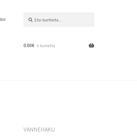
Etsi:
Haku
dot
0.00
€
0 tuotetta
VANNEHAKU