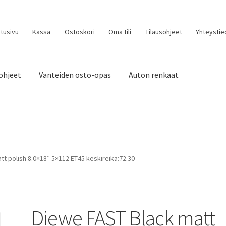
tusivu
Kassa
Ostoskori
Oma tili
Tilausohjeet
Yhteystie
ohjeet
Vanteiden osto-opas
Auton renkaat
t polish 8.0×18″ 5×112 ET45 keskireikä:72.30
Diewe FAST Black matt