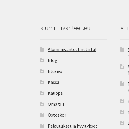
alumiinivanteet.eu
Vii
Alumiinivanteet netistä!
Blogi
Etusivu
Kassa
Kauppa
Oma tili
Ostoskori
Palautukset ja hyvitykset