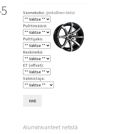
45
Vannekoko:
(pakollinen tieto)
Pulttimäärä:
Pulttijako:
Keskireikä:
ET (offset):
a
Valmistaja:
HAE
Alumiinivanteet netistä