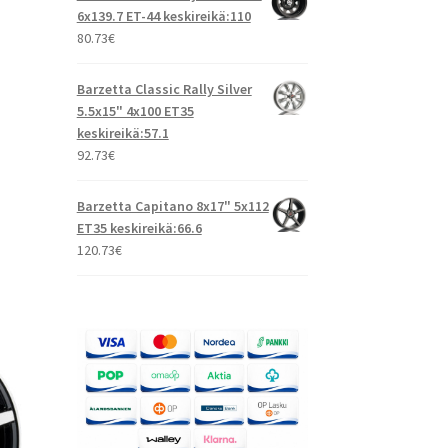
6x139.7 ET-44 keskireikä:110
80.73
€
Barzetta Classic Rally Silver
5.5x15" 4x100 ET35
keskireikä:57.1
92.73
€
Barzetta Capitano 8x17" 5x112
ET35 keskireikä:66.6
120.73
€