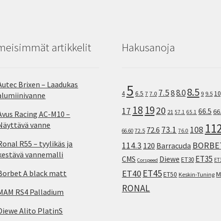
meisimmät artikkelit
Hakusanoja
Autec Brixen – Laadukas
5
8.5
7.5
8.0
8
10
4
6.5
7
7.0
9
9.5
alumiinivanne
18
19
20
17
66.5
66
21
57.1
65.1
Avus Racing AC-M10 –
Näyttävä vanne
11
73.1
108
72.6
72.5
66.60
76.0
Ronal R55 – tyylikäs ja
114.3
BORBE
120
Barracuda
kestävä vannemalli
ET35
CMS
Diewe
ET30
ET
Corspeed
ET45
ET40
Borbet A black matt
M
ET50
Keskin-Tuning
RONAL
MAM RS4 Palladium
Diewe Alito PlatinS