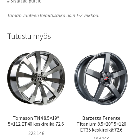
# Sisältää pultit
Tämän vanteen toimitusaika noin 1-2 viikkoa.
Tutustu myös
Tomason TN4 8.5×19″
Barzetta Tenente
5×112 ET40 keskireikä:72.6
Titanium 8.5×20″ 5×120
ET35 keskireikä:72.6
222.14
€