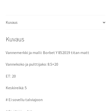
ce
as
m
h
keskireikä:5
määrä
b
to
ai
ar
o
d
l
e
Kuvaus
o
o
k
n
Kuvaus
Vannemerkki ja malli: Borbet Y 852019 titan matt
Vannekoko ja pulttijako: 8.5×20
ET: 20
Keskireikä: 5
# Ei sovellu talviajoon