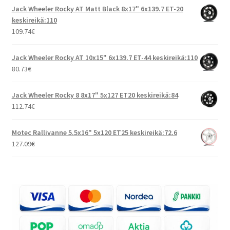
Jack Wheeler Rocky AT Matt Black 8x17" 6x139.7 ET-20
keskireikä:110
109.74
€
Jack Wheeler Rocky AT 10x15" 6x139.7 ET-44 keskireikä:110
80.73
€
Jack Wheeler Rocky 8 8x17" 5x127 ET20 keskireikä:84
112.74
€
Motec Rallivanne 5.5x16" 5x120 ET25 keskireikä:72.6
127.09
€