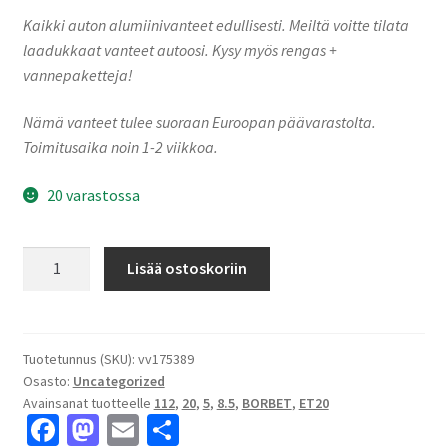
Kaikki auton alumiinivanteet edullisesti. Meiltä voitte tilata
laadukkaat vanteet autoosi. Kysy myös rengas +
vannepaketteja!
Nämä vanteet tulee suoraan Euroopan päävarastolta.
Toimitusaika noin 1-2 viikkoa.
20 varastossa
Borbet
Lisää ostoskoriin
Y
852019
titan
matt
Tuotetunnus (SKU):
vv175389
Osasto:
Uncategorized
8.5x20"
Avainsanat tuotteelle
112
,
20
,
5
,
8.5
,
BORBET
,
ET20
5x112
Fa
M
E
S
ET20