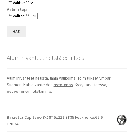
Valmistaja:
HAE
Alumiinivanteet netistä edullisesti
Alumiinivanteet netistä, laaja valikoima. Toimitukset ympäri
Suomen. Katso vanteiden
osto-opas
. Kysy tarvittaessa,
neuvomme
mielellämme.
Barzetta Capitano 8x18" 5x112 ET35 keskireikä:66.6
128.74
€