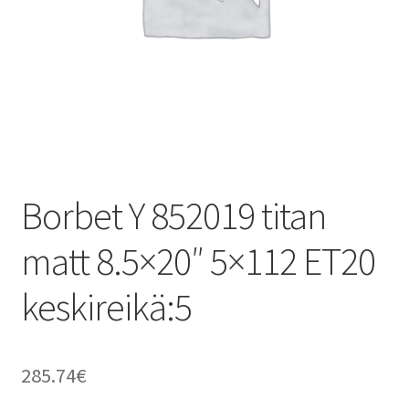
Borbet Y 852019 titan
matt 8.5×20″ 5×112 ET20
keskireikä:5
285.74
€