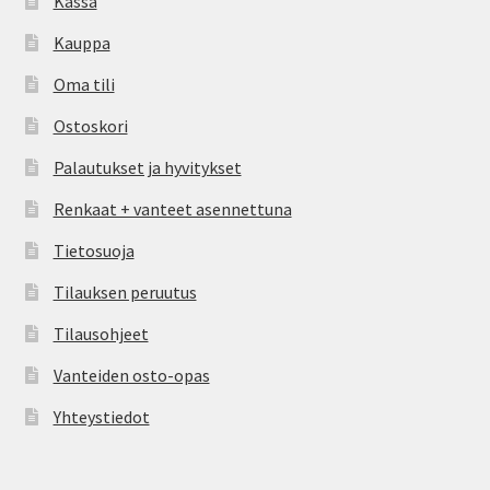
Kassa
Kauppa
Oma tili
Ostoskori
Palautukset ja hyvitykset
Renkaat + vanteet asennettuna
Tietosuoja
Tilauksen peruutus
Tilausohjeet
Vanteiden osto-opas
Yhteystiedot