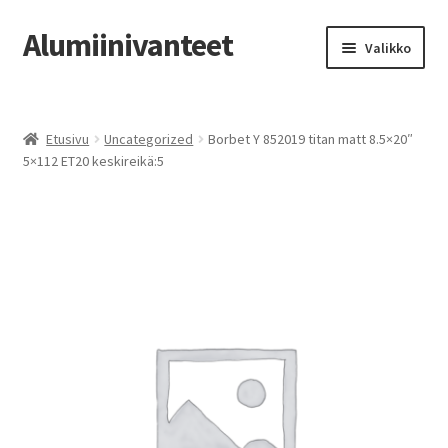
Alumiinivanteet
Siirry
Siirry
Valikko
navigointiin
sisältöön
Etusivu
Etusivu
Uncategorized
Borbet Y 852019 titan matt 8.5×20″
Kauppa
5×112 ET20 keskireikä:5
Oma tili
Tilausohjeet
Vanteiden osto-opas
Auton renkaat
Yhteystiedot