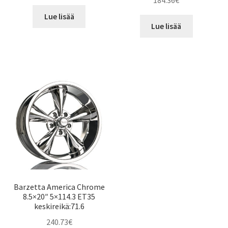
184.36
€
Lue lisää
Lue lisää
Barzetta America Chrome
8.5×20″ 5×114.3 ET35
keskireikä:71.6
240.73
€