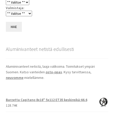
Valmistaja:
HAE
Alumiinivanteet netistä edullisesti
Alumiinivanteet netistä, laaja valikoima. Toimitukset ympäri
Suomen. Katso vanteiden
osto-opas
. Kysy tarvittaessa,
neuvomme
mielellämme.
Barzetta Capitano 8x18" 5x112 ET35 keskireikä:66.6
128.74
€