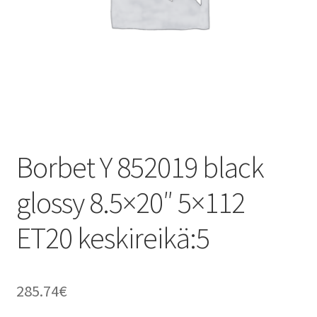
Borbet Y 852019 black
glossy 8.5×20″ 5×112
ET20 keskireikä:5
285.74
€