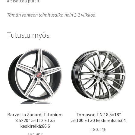
# Sisältää pultit
Tämän vanteen toimitusaika noin 1-2 viikkoa.
Tutustu myös
Barzetta Zanardi Titanium
Tomason TN7 8.5×18″
8.5×20″ 5×112 ET35
5×100 ET30 keskireikä:63.4
keskireikä:66.6
180.14
€