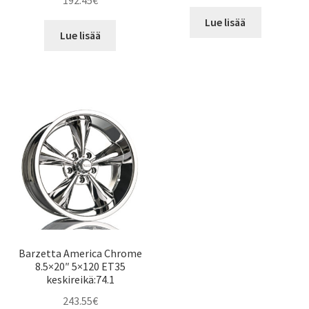
192.45
€
Lue lisää
Lue lisää
Barzetta America Chrome
8.5×20″ 5×120 ET35
keskireikä:74.1
243.55
€