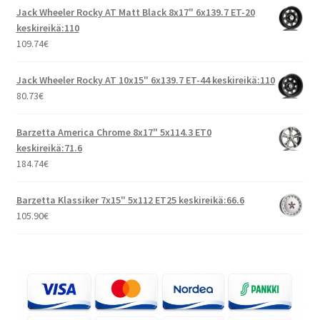
Jack Wheeler Rocky AT Matt Black 8x17" 6x139.7 ET-20
keskireikä:110
109.74
€
Jack Wheeler Rocky AT 10x15" 6x139.7 ET-44 keskireikä:110
80.73
€
Barzetta America Chrome 8x17" 5x114.3 ET0
keskireikä:71.6
184.74
€
Barzetta Klassiker 7x15" 5x112 ET25 keskireikä:66.6
105.90
€