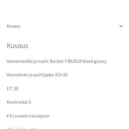
ce
as
m
h
keskireikä:5
määrä
b
to
ai
ar
o
d
l
e
Kuvaus
o
o
k
n
Kuvaus
Vannemerkki ja malli: Borbet Y 852019 black glossy
Vannekoko ja pulttijako: 8.5×20
ET: 20
Keskireikä: 5
# Ei sovellu talviajoon