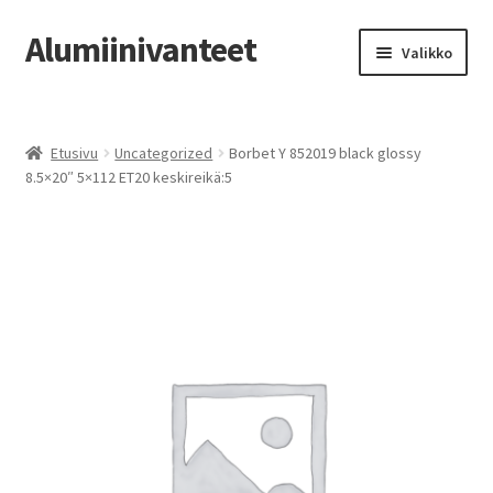
Alumiinivanteet
Siirry
Siirry
Valikko
navigointiin
sisältöön
Etusivu
Etusivu
Uncategorized
Borbet Y 852019 black glossy
Kauppa
8.5×20″ 5×112 ET20 keskireikä:5
Oma tili
Tilausohjeet
Vanteiden osto-opas
Auton renkaat
Yhteystiedot