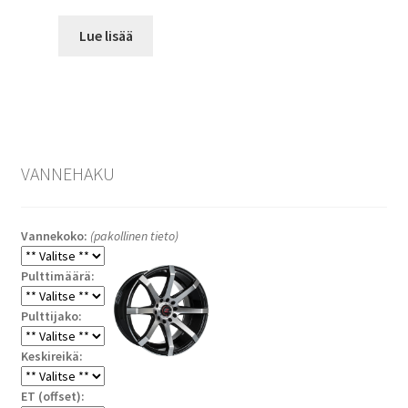
Lue lisää
VANNEHAKU
Vannekoko:
(pakollinen tieto)
Pulttimäärä:
Pulttijako:
Keskireikä:
ET (offset):