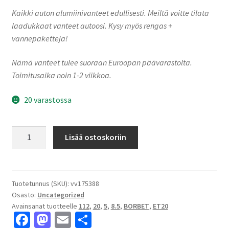
Kaikki auton alumiinivanteet edullisesti. Meiltä voitte tilata
laadukkaat vanteet autoosi. Kysy myös rengas +
vannepaketteja!
Nämä vanteet tulee suoraan Euroopan päävarastolta.
Toimitusaika noin 1-2 viikkoa.
20 varastossa
Borbet
Lisää ostoskoriin
Y
852019
black
glossy
Tuotetunnus (SKU):
vv175388
Osasto:
Uncategorized
8.5x20"
Avainsanat tuotteelle
112
,
20
,
5
,
8.5
,
BORBET
,
ET20
5x112
Fa
M
E
S
ET20