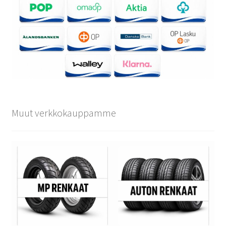
Muut verkkokauppamme