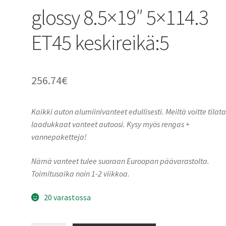
glossy 8.5×19″ 5×114.3
ET45 keskireikä:5
256.74
€
Kaikki auton alumiinivanteet edullisesti. Meiltä voitte tilat
laadukkaat vanteet autoosi. Kysy myös rengas +
vannepaketteja!
Nämä vanteet tulee suoraan Euroopan päävarastolta.
Toimitusaika noin 1-2 viikkoa.
20 varastossa