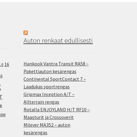
Auton renkaat edullisesti
Hankook Vantra Transit RA58 –
16
,0
Pakettiauton kesärengas
.6
Continental SportContact 7 –
2
Laadukas sportrengas
Gripmax Inception A/T –
T
Allterrain rengas
38
Rotalla ENJOYLAND H/T RF10 –
AM
Maasturit ja Crossoverit
Milever MA352 – auton
kesärengas