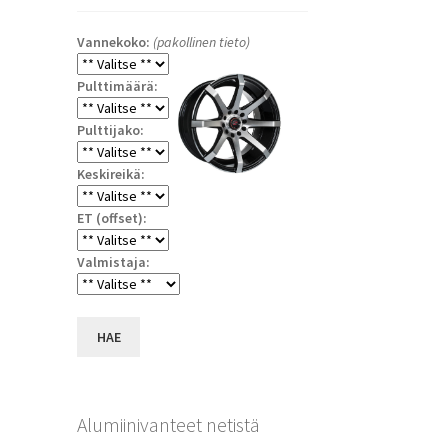
Vannekoko:
(pakollinen tieto)
Pulttimäärä:
Pulttijako:
Keskireikä:
ET (offset):
a
Valmistaja:
HAE
Alumiinivanteet netistä