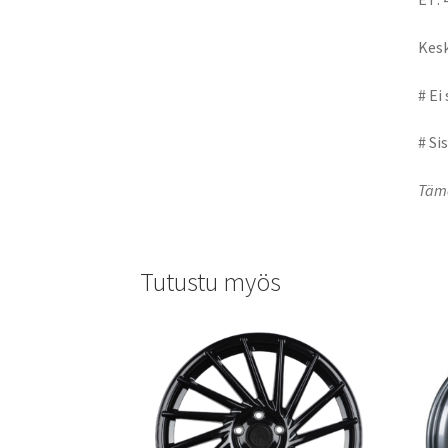
Kesk
# Ei
# Si
Tämä
Tutustu myös