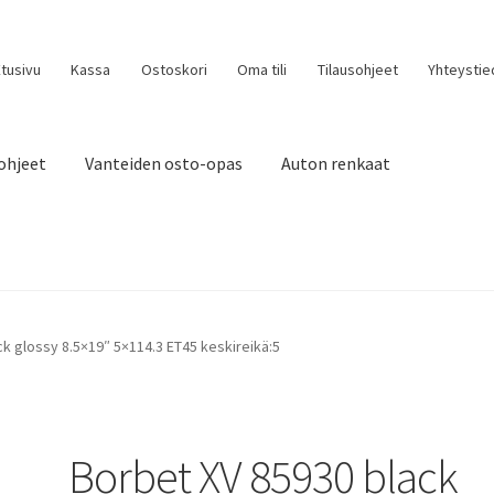
tusivu
Kassa
Ostoskori
Oma tili
Tilausohjeet
Yhteystie
ohjeet
Vanteiden osto-opas
Auton renkaat
k glossy 8.5×19″ 5×114.3 ET45 keskireikä:5
Borbet XV 85930 black