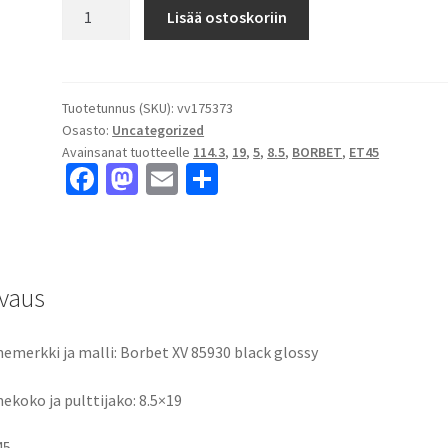
Borbet
Lisää ostoskoriin
XV
85930
black
glossy
Tuotetunnus (SKU):
vv175373
Osasto:
Uncategorized
8.5x19"
Avainsanat tuotteelle
114.3
,
19
,
5
,
8.5
,
BORBET
,
ET45
5x114.3
Fa
M
E
S
ET45
ce
as
m
h
keskireikä:5
määrä
b
to
ai
ar
o
d
l
e
vaus
o
o
k
n
emerkki ja malli: Borbet XV 85930 black glossy
ekoko ja pulttijako: 8.5×19
45