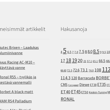
meisimmät artikkelit
Hakusanoja
Autec Brixen – Laadukas
5
8.5
7.5
8.0
8
10
4
6.5
7
7.0
9
9.5
alumiinivanne
18
19
20
17
66.5
66
21
57.1
65.1
Avus Racing AC-M10 –
Näyttävä vanne
11
73.1
108
72.6
72.5
66.60
76.0
Ronal R55 – tyylikäs ja
114.3
BORBE
120
Barracuda
kestävä vannemalli
ET35
CMS
Diewe
ET30
ET
Corspeed
ET45
ET40
Borbet A black matt
M
ET50
Keskin-Tuning
RONAL
MAM RS4 Palladium