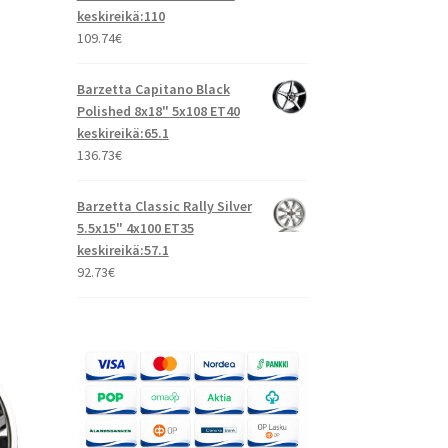
keskireikä:110
109.74
€
Barzetta Capitano Black
Polished 8x18" 5x108 ET40
keskireikä:65.1
136.73
€
Barzetta Classic Rally Silver
5.5x15" 4x100 ET35
keskireikä:57.1
92.73
€