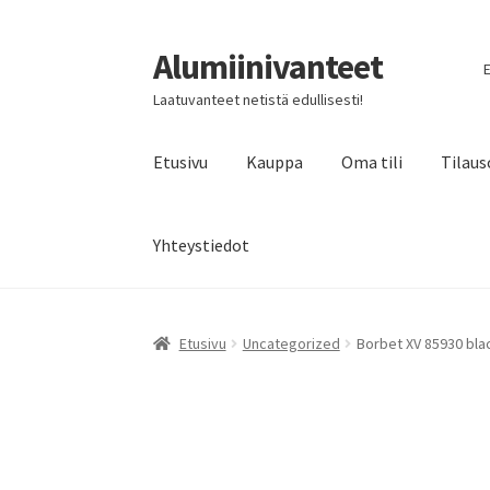
Alumiinivanteet
Siirry
Siirry
E
navigointiin
sisältöön
Laatuvanteet netistä edullisesti!
Etusivu
Kauppa
Oma tili
Tilaus
Yhteystiedot
Etusivu
Uncategorized
Borbet XV 85930 blac