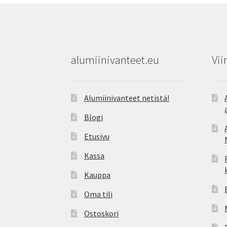
alumiinivanteet.eu
Vii
Alumiinivanteet netistä!
Blogi
Etusivu
Kassa
Kauppa
Oma tili
Ostoskori