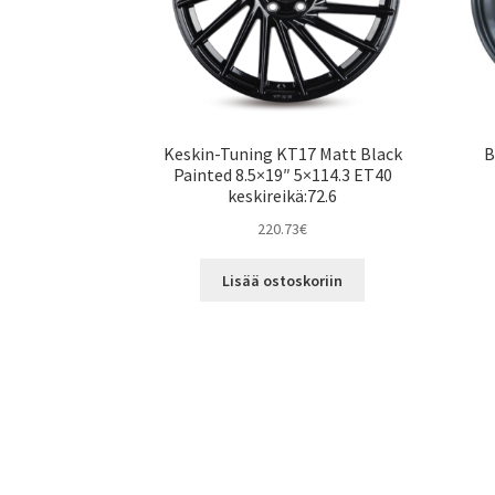
Keskin-Tuning KT17 Matt Black
B
Painted 8.5×19″ 5×114.3 ET40
keskireikä:72.6
220.73
€
Lisää ostoskoriin