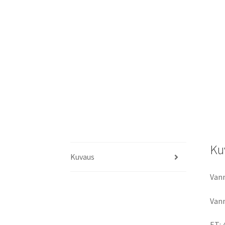
Ku
Kuvaus
Vann
Vann
ET: 