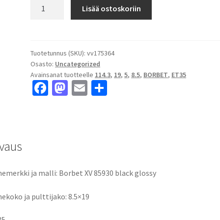
Borbet
Lisää ostoskoriin
XV
85930
black
glossy
Tuotetunnus (SKU):
vv175364
Osasto:
Uncategorized
8.5x19"
Avainsanat tuotteelle
114.3
,
19
,
5
,
8.5
,
BORBET
,
ET35
5x114.3
Fa
M
E
S
ET35
ce
as
m
h
keskireikä:5
määrä
b
to
ai
ar
o
d
l
e
vaus
o
o
k
n
emerkki ja malli: Borbet XV 85930 black glossy
ekoko ja pulttijako: 8.5×19
35