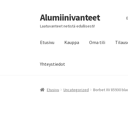
Alumiinivanteet
Siirry
Siirry
E
navigointiin
sisältöön
Laatuvanteet netistä edullisesti!
Etusivu
Kauppa
Oma tili
Tilaus
Yhteystiedot
Etusivu
Uncategorized
Borbet XV 85930 blac