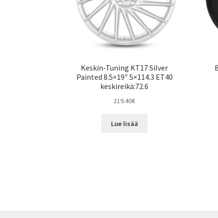
Keskin-Tuning KT17 Silver
Painted 8.5×19″ 5×114.3 ET40
keskireikä:72.6
219.40
€
Lue lisää