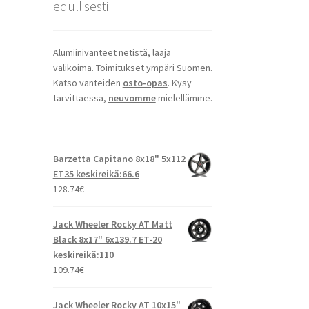
edullisesti
Alumiinivanteet netistä, laaja
valikoima. Toimitukset ympäri Suomen.
Katso vanteiden
osto-opas
. Kysy
tarvittaessa,
neuvomme
mielellämme.
Barzetta Capitano 8x18" 5x112
ET35 keskireikä:66.6
128.74
€
Jack Wheeler Rocky AT Matt
Black 8x17" 6x139.7 ET-20
keskireikä:110
109.74
€
Jack Wheeler Rocky AT 10x15"