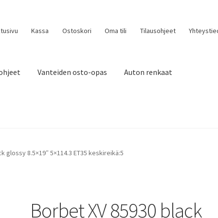
tusivu
Kassa
Ostoskori
Oma tili
Tilausohjeet
Yhteystie
ohjeet
Vanteiden osto-opas
Auton renkaat
k glossy 8.5×19″ 5×114.3 ET35 keskireikä:5
Borbet XV 85930 black