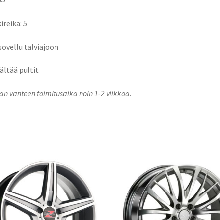
ireikä: 5
 sovellu talviajoon
sältää pultit
n vanteen toimitusaika noin 1-2 viikkoa.