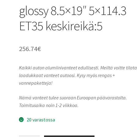
glossy 8.5×19″ 5×114.3
ET35 keskireikä:5
256.74
€
Kaikki auton alumiinivanteet edullisesti. Meiltä voitte tilat
laadukkaat vanteet autoosi. Kysy myös rengas +
vannepaketteja!
Nämä vanteet tulee suoraan Euroopan päävarastolta.
Toimitusaika noin 1-2 viikkoa.
20 varastossa