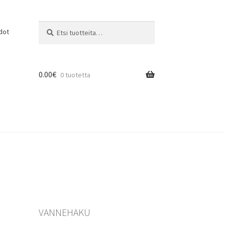
Etsi:
Haku
dot
0.00
€
0 tuotetta
VANNEHAKU