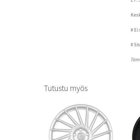
Kesk
# Ei
# Si
Tämä
Tutustu myös