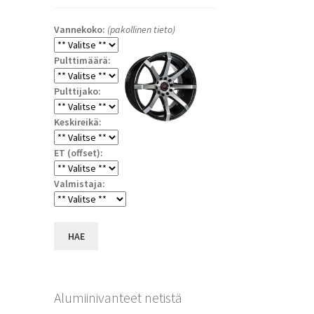
Vannekoko:
(pakollinen tieto)
Pulttimäärä:
Pulttijako:
Keskireikä:
ET (offset):
a
Valmistaja:
HAE
Alumiinivanteet netistä