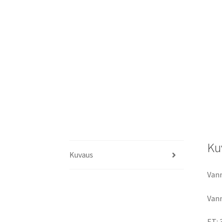
Ku
Kuvaus
Vann
Vann
ET: 