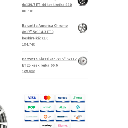
6x139.7 ET-44 keskireikä:110
80.73
€
Barzetta America Chrome
8x17" 5x114.3 ET0
keskireikä:71.6
184.74
€
Barzetta Klassiker 7x15" 5x112
ET25 keskireikä:66.6
105.90
€