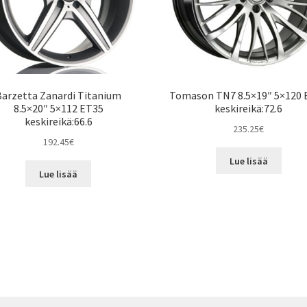
Barzetta Zanardi Titanium
Tomason TN7 8.5×19″ 5×120 
8.5×20″ 5×112 ET35
keskireikä:72.6
keskireikä:66.6
235.25
€
192.45
€
Lue lisää
Lue lisää