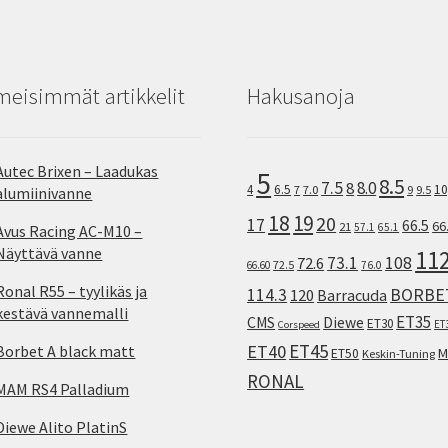
meisimmät artikkelit
Hakusanoja
Autec Brixen – Laadukas
5
8.5
7.5
8.0
8
10
4
6.5
7
7.0
9
9.5
alumiinivanne
18
19
20
17
66.5
66
21
57.1
65.1
Avus Racing AC-M10 –
Näyttävä vanne
11
73.1
108
72.6
72.5
66.60
76.0
Ronal R55 – tyylikäs ja
114.3
BORBE
120
Barracuda
kestävä vannemalli
ET35
CMS
Diewe
ET30
ET
Corspeed
ET45
ET40
Borbet A black matt
M
ET50
Keskin-Tuning
RONAL
MAM RS4 Palladium
Diewe Alito PlatinS