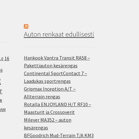
Auton renkaat edullisesti
Hankook Vantra Transit RA58 –
16
,0
Pakettiauton kesärengas
.6
Continental SportContact 7 –
2
Laadukas sportrengas
Gripmax Inception A/T –
T
Allterrain rengas
38
Rotalla ENJOYLAND H/T RF10 –
AM
Maasturit ja Crossoverit
Milever MA352 – auton
kesärengas
BFGoodrich Mud-Terrain T/A KM3