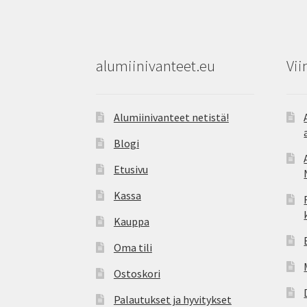
alumiinivanteet.eu
Vii
Alumiinivanteet netistä!
Blogi
Etusivu
Kassa
Kauppa
Oma tili
Ostoskori
Palautukset ja hyvitykset