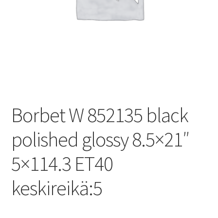
Borbet W 852135 black
polished glossy 8.5×21″
5×114.3 ET40
keskireikä:5