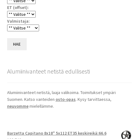
ET (offset):
Valmistaja:
HAE
Alumiinivanteet netistä edullisesti
Alumiinivanteet netistä, laaja valikoima. Toimitukset ympäri
Suomen. Katso vanteiden
osto-opas
. Kysy tarvittaessa,
neuvomme
mielellämme.
Barzetta Capitano 8x18" 5x112 ET35 keskireikä:66.6