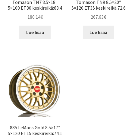
Tomason TN7 8.5×18″
Tomason TN9 8.5×20″
5×100 ET30 keskireikä:63.4
5×120 ET35 keskireikä:72.6
180.14
€
267.63
€
Lue lisää
Lue lisää
885 LeMans Gold 8.5×17″
5×120 ET15 keskireikä:74.1