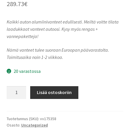
289.73
€
Kaikki auton alumiinivanteet edullisesti. Meiltä voitte tilata
laadukkaat vanteet autoosi. Kysy myös rengas +
vannepaketteja!
Nämä vanteet tulee suoraan Euroopan päävarastolta.
Toimitusaika noin 1-2 viikkoa.
20 varastossa
Borbet
Lisää ostoskoriin
W
852135
black
polished
Tuotetunnus (SKU):
vv175358
Osasto:
Uncategorized
glossy