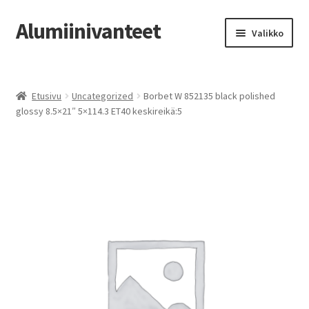
Alumiinivanteet
Siirry
Siirry
Valikko
navigointiin
sisältöön
Etusivu
Etusivu
Uncategorized
Borbet W 852135 black polished
Kauppa
glossy 8.5×21″ 5×114.3 ET40 keskireikä:5
Oma tili
Tilausohjeet
Vanteiden osto-opas
Auton renkaat
Yhteystiedot