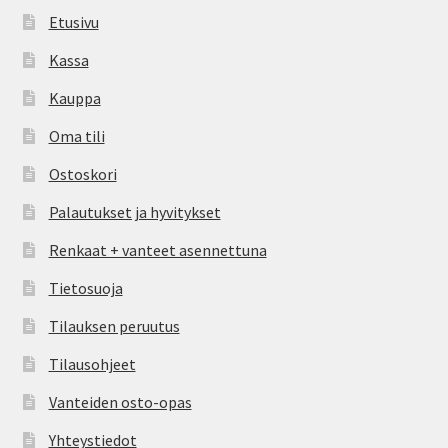
Etusivu
Kassa
Kauppa
Oma tili
Ostoskori
Palautukset ja hyvitykset
Renkaat + vanteet asennettuna
Tietosuoja
Tilauksen peruutus
Tilausohjeet
Vanteiden osto-opas
Yhteystiedot