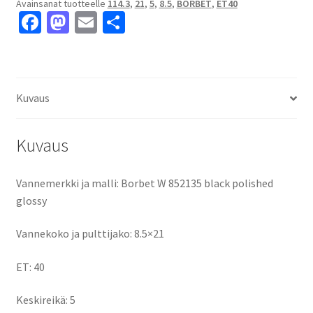
Avainsanat tuotteelle
114.3
,
21
,
5
,
8.5
,
BORBET
,
ET40
8.5x21"
Fa
M
E
S
5x114.3
ce
as
m
h
ET40
keskireikä:5
b
to
ai
ar
määrä
o
d
l
e
Kuvaus
o
o
k
n
Kuvaus
Vannemerkki ja malli: Borbet W 852135 black polished
glossy
Vannekoko ja pulttijako: 8.5×21
ET: 40
Keskireikä: 5