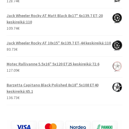
128.74
€
Jack Wheeler Rocky AT Matt Black 8x17" 6x139.7 ET-20
keskireikä:110
109.74
€
Jack Wheeler Rocky AT 10x15" 6x139.7 ET-44 keskireikä:110
80.73
€
Motec Rallivanne 5.5x16" 5x120 ET25 keskireikä:72.6
127.09
€
Barzetta Capitano Black Polished 8x18" 5x108 ET40
keskireikä:65.1
136.73
€