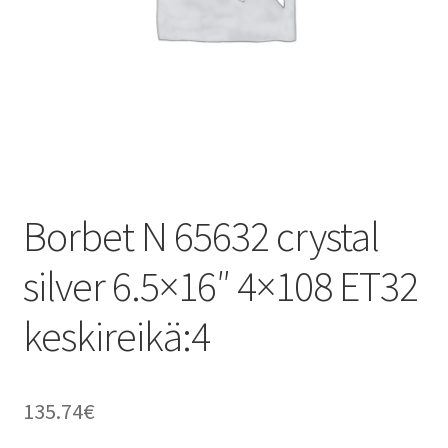
Borbet N 65632 crystal
silver 6.5×16″ 4×108 ET32
keskireikä:4
135.74
€