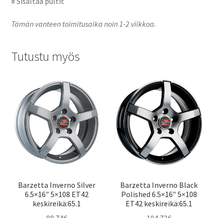
# Sisältää pultit
Tämän vanteen toimitusaika noin 1-2 viikkoa.
Tutustu myös
Barzetta Inverno Silver
Barzetta Inverno Black
6.5×16″ 5×108 ET42
Polished 6.5×16″ 5×108
keskireikä:65.1
ET42 keskireikä:65.1