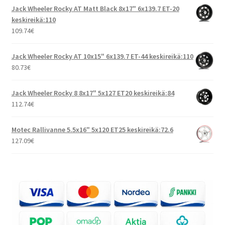
Jack Wheeler Rocky AT Matt Black 8x17" 6x139.7 ET-20
keskireikä:110
109.74
€
Jack Wheeler Rocky AT 10x15" 6x139.7 ET-44 keskireikä:110
80.73
€
Jack Wheeler Rocky 8 8x17" 5x127 ET20 keskireikä:84
112.74
€
Motec Rallivanne 5.5x16" 5x120 ET25 keskireikä:72.6
127.09
€