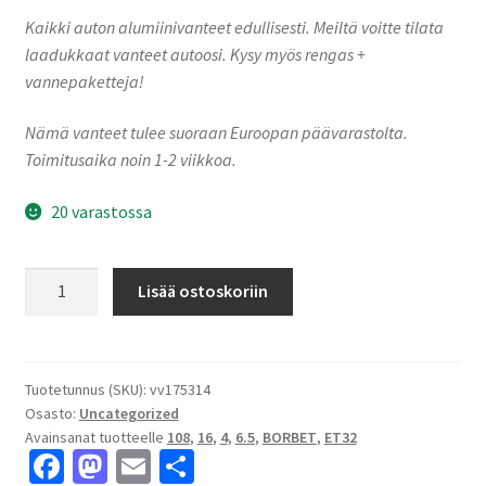
Kaikki auton alumiinivanteet edullisesti. Meiltä voitte tilata
laadukkaat vanteet autoosi. Kysy myös rengas +
vannepaketteja!
Nämä vanteet tulee suoraan Euroopan päävarastolta.
Toimitusaika noin 1-2 viikkoa.
20 varastossa
Borbet
Lisää ostoskoriin
N
65632
crystal
silver
Tuotetunnus (SKU):
vv175314
Osasto:
Uncategorized
6.5x16"
Avainsanat tuotteelle
108
,
16
,
4
,
6.5
,
BORBET
,
ET32
4x108
Fa
M
E
S
ET32