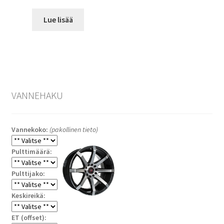
Lue lisää
VANNEHAKU
Vannekoko:
(pakollinen tieto)
Pulttimäärä:
Pulttijako:
Keskireikä:
ET (offset):