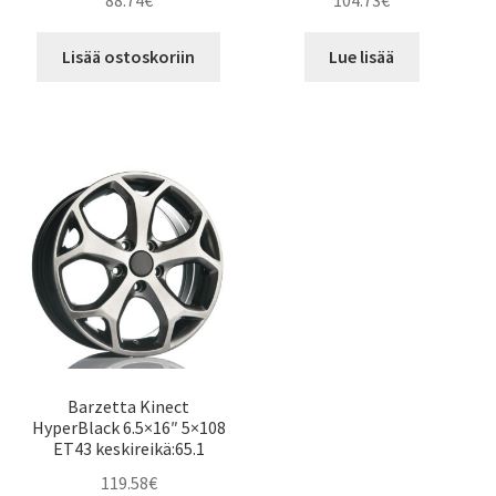
88.74
€
104.73
€
Lisää ostoskoriin
Lue lisää
Barzetta Kinect
HyperBlack 6.5×16″ 5×108
ET43 keskireikä:65.1
119.58
€