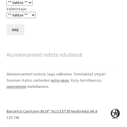
Valmistaja:
HAE
Alumiinivanteet netistä edullisesti
Alumiinivanteet netistä, laaja valikoima. Toimitukset ympäri
Suomen. Katso vanteiden
osto-opas
. Kysy tarvittaessa,
neuvomme
mielellämme.
Barzetta Capitano 8x18" 5x112 ET35 keskireikä:66.6
128.74
€