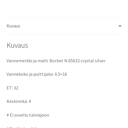
ce
as
m
h
keskireikä:4
määrä
b
to
ai
ar
o
d
l
e
Kuvaus
o
o
k
n
Kuvaus
Vannemerkki ja malli: Borbet N 65632 crystal silver
Vannekoko ja pulttijako: 6.5×16
ET: 32
Keskireikä: 4
# Ei sovellu talviajoon