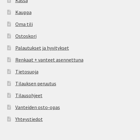
Kassa
Kauppa
Oma tili
Ostoskori
Palautukset ja hyvitykset
Renkaat + vanteet asennettuna
Tietosuoja
Tilauksen peruutus
Tilausohjeet
Vanteiden osto-opas
Yhteystiedot