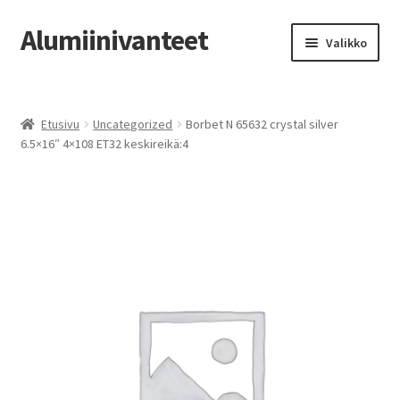
Alumiinivanteet
Siirry
Siirry
Valikko
navigointiin
sisältöön
Etusivu
Etusivu
Uncategorized
Borbet N 65632 crystal silver
Kauppa
6.5×16″ 4×108 ET32 keskireikä:4
Oma tili
Tilausohjeet
Vanteiden osto-opas
Auton renkaat
Yhteystiedot