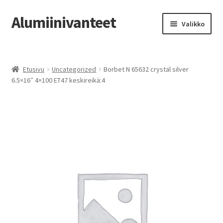
Alumiinivanteet
Siirry
Siirry
Valikko
navigointiin
sisältöön
Etusivu
Etusivu
Uncategorized
Borbet N 65632 crystal silver
Kauppa
6.5×16″ 4×100 ET47 keskireikä:4
Oma tili
Tilausohjeet
Vanteiden osto-opas
Auton renkaat
Yhteystiedot