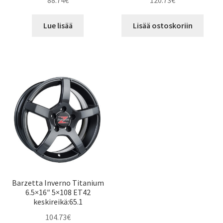
88.74
€
120.73
€
Lue lisää
Lisää ostoskoriin
Barzetta Inverno Titanium
6.5×16″ 5×108 ET42
keskireikä:65.1
104.73
€