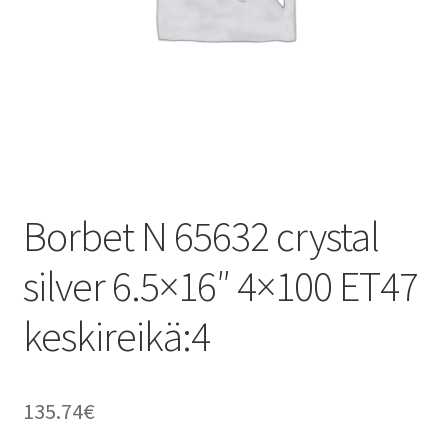
Borbet N 65632 crystal
silver 6.5×16″ 4×100 ET47
keskireikä:4
135.74
€