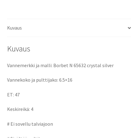
ce
as
m
h
keskireikä:4
määrä
b
to
ai
ar
o
d
l
e
Kuvaus
o
o
k
n
Kuvaus
Vannemerkki ja malli: Borbet N 65632 crystal silver
Vannekoko ja pulttijako: 6.5×16
ET: 47
Keskireikä: 4
# Ei sovellu talviajoon