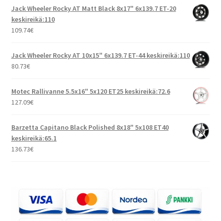
Jack Wheeler Rocky AT Matt Black 8x17" 6x139.7 ET-20
keskireikä:110
109.74
€
Jack Wheeler Rocky AT 10x15" 6x139.7 ET-44 keskireikä:110
80.73
€
Motec Rallivanne 5.5x16" 5x120 ET25 keskireikä:72.6
127.09
€
Barzetta Capitano Black Polished 8x18" 5x108 ET40
keskireikä:65.1
136.73
€