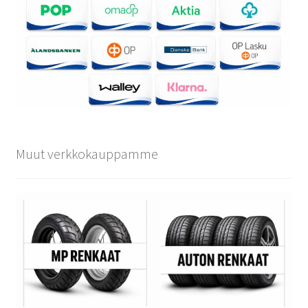
Muut verkkokauppamme