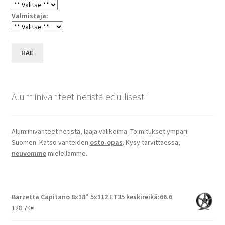
Valmistaja:
HAE
Alumiinivanteet netistä edullisesti
Alumiinivanteet netistä, laaja valikoima. Toimitukset ympäri
Suomen. Katso vanteiden
osto-opas
. Kysy tarvittaessa,
neuvomme
mielellämme.
Barzetta Capitano 8x18" 5x112 ET35 keskireikä:66.6
128.74
€