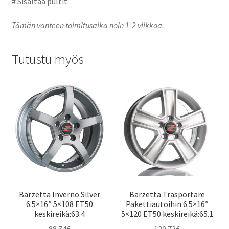
# Sisältää pultit
Tämän vanteen toimitusaika noin 1-2 viikkoa.
Tutustu myös
Barzetta Inverno Silver
Barzetta Trasportare
6.5×16″ 5×108 ET50
Pakettiautoihin 6.5×16″
keskireikä:63.4
5×120 ET50 keskireikä:65.1