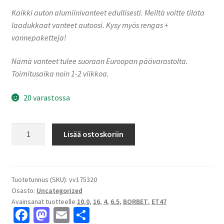
Kaikki auton alumiinivanteet edullisesti. Meiltä voitte tilata
laadukkaat vanteet autoosi. Kysy myös rengas +
vannepaketteja!
Nämä vanteet tulee suoraan Euroopan päävarastolta.
Toimitusaika noin 1-2 viikkoa.
20 varastossa
Borbet
Lisää ostoskoriin
N
65632
crystal
silver
Tuotetunnus (SKU):
vv175320
Osasto:
Uncategorized
6.5x16"
Avainsanat tuotteelle
10,0
,
16
,
4
,
6.5
,
BORBET
,
ET47
4x100
Fa
M
E
S
ET47