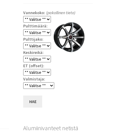
Vannekoko:
(pakollinen tieto)
Pulttimäärä:
Pulttijako:
Keskireikä:
ET (offset):
a
Valmistaja:
HAE
Alumiinivanteet netistä