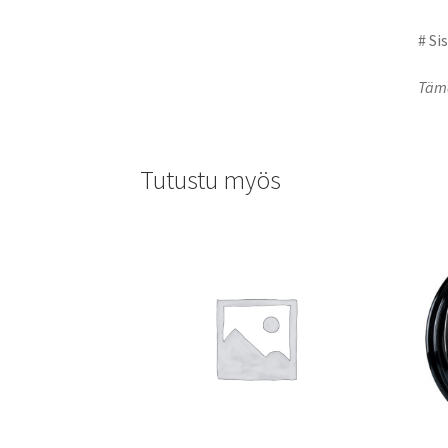
# Si
Tämä
Tutustu myös