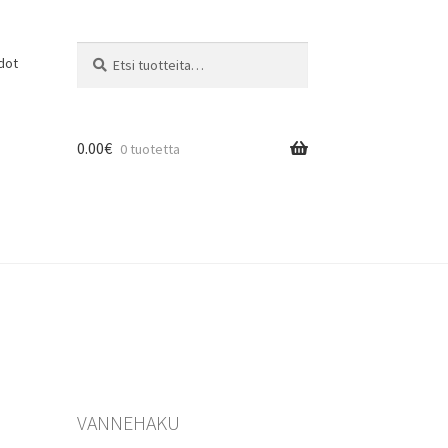
Etsi:
Haku
dot
0.00
€
0 tuotetta
VANNEHAKU