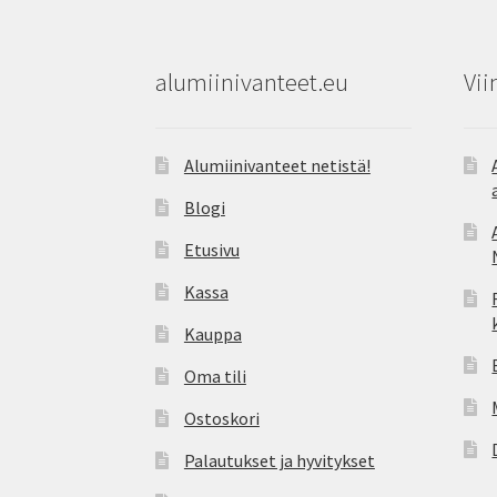
alumiinivanteet.eu
Vii
Alumiinivanteet netistä!
Blogi
Etusivu
Kassa
Kauppa
Oma tili
Ostoskori
Palautukset ja hyvitykset