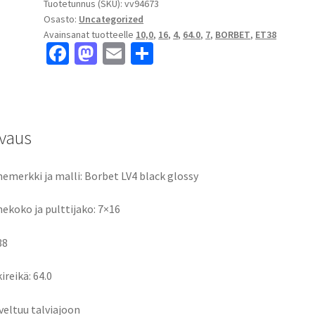
Tuotetunnus (SKU):
vv94673
Osasto:
Uncategorized
Avainsanat tuotteelle
10,0
,
16
,
4
,
64.0
,
7
,
BORBET
,
ET38
Fa
M
E
S
ce
as
m
h
b
to
ai
ar
o
d
l
e
vaus
o
o
k
n
emerkki ja malli: Borbet LV4 black glossy
ekoko ja pulttijako: 7×16
38
ireikä: 64.0
veltuu talviajoon