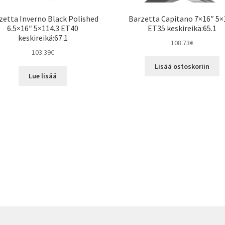
zetta Inverno Black Polished
Barzetta Capitano 7×16″ 5×
6.5×16″ 5×114.3 ET40
ET35 keskireikä:65.1
keskireikä:67.1
108.73
€
103.39
€
Lisää ostoskoriin
Lue lisää