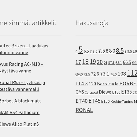
meisimmät artikkelit
Hakusanoja
Autec Brixen – Laadukas
5
8.5
7.5
8.0
8
10
4
6.5
7
7.0
9
9.5
alumiinivanne
18
19
20
17
66.5
66
21
57.1
65.1
Avus Racing AC-M10 –
Näyttävä vanne
11
73.1
108
72.6
72.5
66.60
76.0
Ronal R55 – tyylikäs ja
114.3
BORBE
120
Barracuda
kestävä vannemalli
ET35
CMS
Diewe
ET30
ET
Corspeed
ET45
ET40
Borbet A black matt
M
ET50
Keskin-Tuning
RONAL
MAM RS4 Palladium
Diewe Alito PlatinS