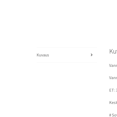
Ku
Kuvaus
Vann
Vann
ET: 
Kesk
# So