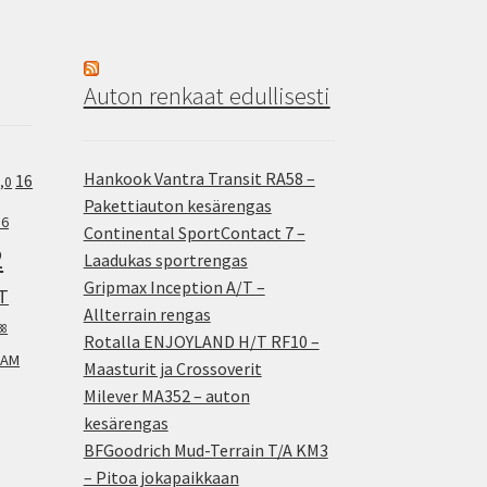
Auton renkaat edullisesti
Hankook Vantra Transit RA58 –
16
,0
Pakettiauton kesärengas
.6
Continental SportContact 7 –
2
Laadukas sportrengas
Gripmax Inception A/T –
T
Allterrain rengas
38
Rotalla ENJOYLAND H/T RF10 –
AM
Maasturit ja Crossoverit
Milever MA352 – auton
kesärengas
BFGoodrich Mud-Terrain T/A KM3
– Pitoa jokapaikkaan