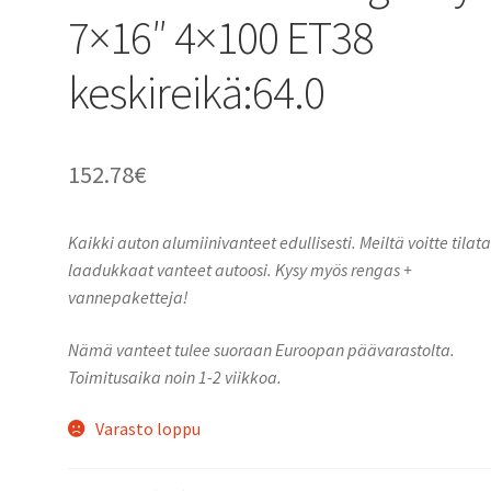
7×16″ 4×100 ET38
keskireikä:64.0
152.78
€
Kaikki auton alumiinivanteet edullisesti. Meiltä voitte tilat
laadukkaat vanteet autoosi. Kysy myös rengas +
vannepaketteja!
Nämä vanteet tulee suoraan Euroopan päävarastolta.
Toimitusaika noin 1-2 viikkoa.
Varasto loppu