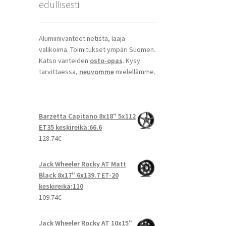
edullisesti
Alumiinivanteet netistä, laaja
valikoima. Toimitukset ympäri Suomen.
Katso vanteiden
osto-opas
. Kysy
tarvittaessa,
neuvomme
mielellämme.
Barzetta Capitano 8x18" 5x112
ET35 keskireikä:66.6
128.74
€
Jack Wheeler Rocky AT Matt
Black 8x17" 6x139.7 ET-20
keskireikä:110
109.74
€
Jack Wheeler Rocky AT 10x15"