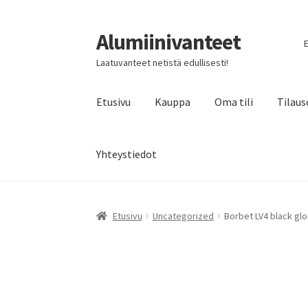
Alumiinivanteet
Siirry
Siirry
E
navigointiin
sisältöön
Laatuvanteet netistä edullisesti!
Etusivu
Kauppa
Oma tili
Tilaus
Yhteystiedot
Etusivu
Uncategorized
Borbet LV4 black glo