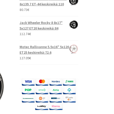
6x139.7 ET-44 keskireikä:110
80.73
€
Jack Wheeler Rocky 8 8x17"
5x127 ET20 keskireikä:84
112.74
€
Motec Rallivanne 5.5x16" 5x120
ET25 keskireikä:72.6
127.09
€