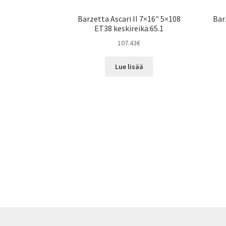
Barzetta Ascari II 7×16″ 5×108
Bar
ET38 keskireikä:65.1
107.43
€
Lue lisää