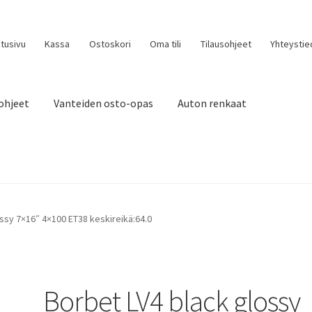
tusivu
Kassa
Ostoskori
Oma tili
Tilausohjeet
Yhteystie
ohjeet
Vanteiden osto-opas
Auton renkaat
ssy 7×16″ 4×100 ET38 keskireikä:64.0
Borbet LV4 black glossy