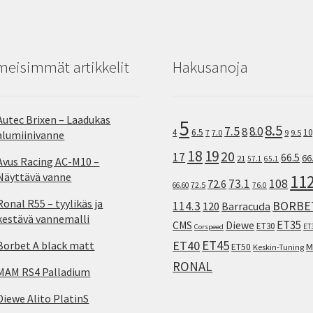
meisimmät artikkelit
Hakusanoja
Autec Brixen – Laadukas
5
8.5
7.5
8.0
8
10
4
6.5
7
7.0
9
9.5
alumiinivanne
18
19
20
17
66.5
66
21
57.1
65.1
Avus Racing AC-M10 –
Näyttävä vanne
11
73.1
108
72.6
72.5
66.60
76.0
Ronal R55 – tyylikäs ja
114.3
BORBE
120
Barracuda
kestävä vannemalli
ET35
CMS
Diewe
ET30
ET
Corspeed
ET45
ET40
Borbet A black matt
M
ET50
Keskin-Tuning
RONAL
MAM RS4 Palladium
Diewe Alito PlatinS