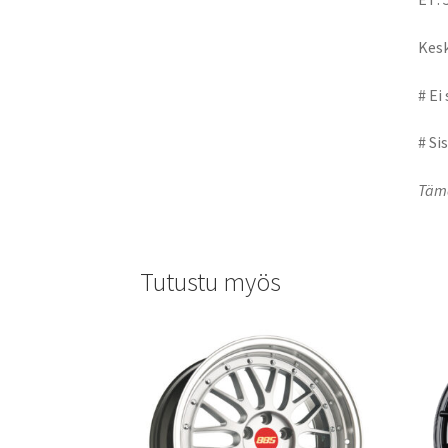
Kesk
# Ei
# Si
Tämä
Tutustu myös