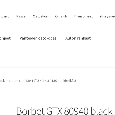
tusivu
Kassa
Ostoskori
Oma tili
Tilausohjeet
Yhteystie
ohjeet
Vanteiden osto-opas
Auton renkaat
ck matt rim red 8.0×19″ 5×114.3 ET50 keskireikä:5
Borbet GTX 80940 black