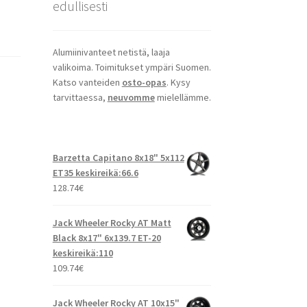
edullisesti
Alumiinivanteet netistä, laaja
valikoima. Toimitukset ympäri Suomen.
Katso vanteiden
osto-opas
. Kysy
tarvittaessa,
neuvomme
mielellämme.
Barzetta Capitano 8x18" 5x112
ET35 keskireikä:66.6
128.74
€
Jack Wheeler Rocky AT Matt
Black 8x17" 6x139.7 ET-20
keskireikä:110
109.74
€
Jack Wheeler Rocky AT 10x15"