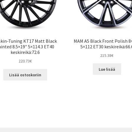
kin-Tuning KT17 Matt Black
MAM A5 Black Front Polish 8
ainted 8.5×19″ 5×114.3 ET40
5×112 ET30 keskireikä:66.
keskireikä:72.6
215.38
€
220.73
€
Lue lisää
Lisää ostoskoriin