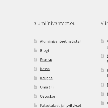
alumiinivanteet.eu
Vii
Alumiinivanteet netistä!
Blogi
Etusivu
Kassa
Kauppa
Oma tili
Ostoskori
Palautukset ja hyvitykset