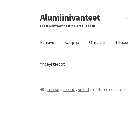
Alumiinivanteet
Siirry
Siirry
E
navigointiin
sisältöön
Laatuvanteet netistä edullisesti!
Etusivu
Kauppa
Oma tili
Tilaus
Yhteystiedot
Etusivu
Uncategorized
Borbet GTX 80940 bla