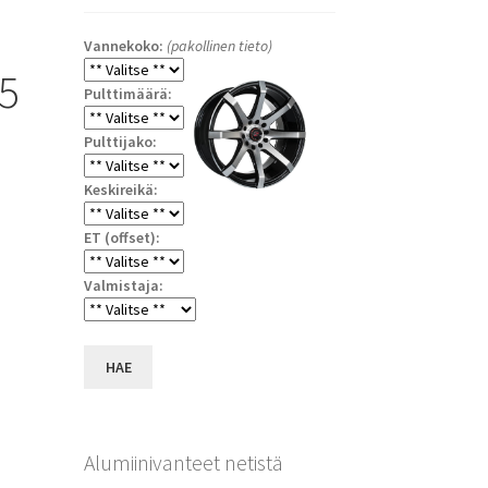
Vannekoko:
(pakollinen tieto)
:5
Pulttimäärä:
Pulttijako:
Keskireikä:
ET (offset):
a
Valmistaja:
HAE
Alumiinivanteet netistä