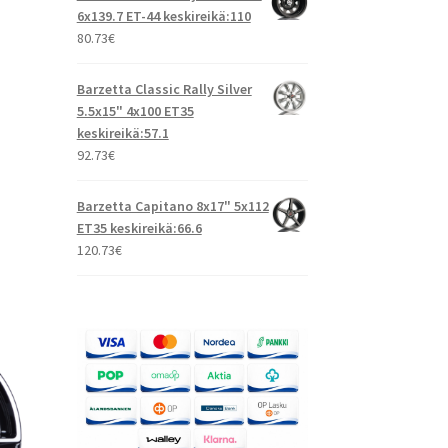
6x139.7 ET-44 keskireikä:110
80.73
€
Barzetta Classic Rally Silver
5.5x15" 4x100 ET35
keskireikä:57.1
92.73
€
Barzetta Capitano 8x17" 5x112
ET35 keskireikä:66.6
120.73
€