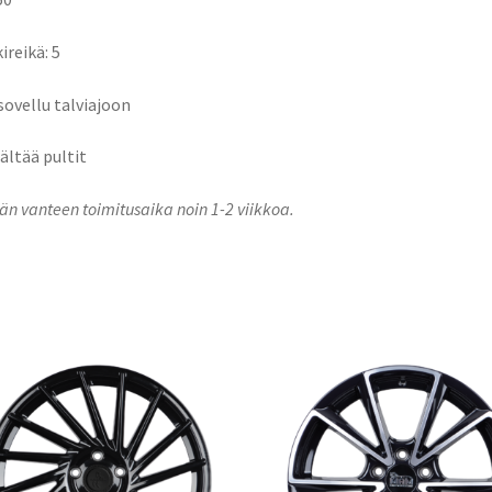
ireikä: 5
 sovellu talviajoon
sältää pultit
n vanteen toimitusaika noin 1-2 viikkoa.