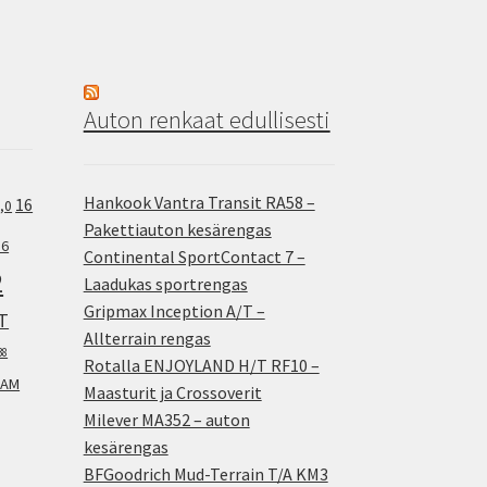
Auton renkaat edullisesti
Hankook Vantra Transit RA58 –
16
,0
Pakettiauton kesärengas
.6
Continental SportContact 7 –
2
Laadukas sportrengas
Gripmax Inception A/T –
T
Allterrain rengas
38
Rotalla ENJOYLAND H/T RF10 –
AM
Maasturit ja Crossoverit
Milever MA352 – auton
kesärengas
BFGoodrich Mud-Terrain T/A KM3