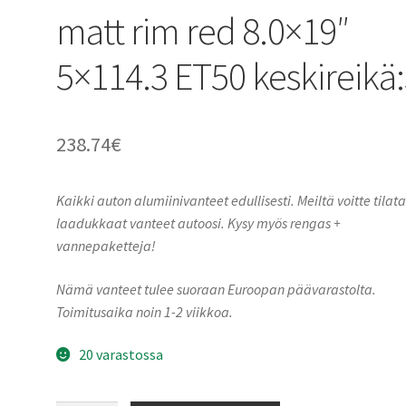
matt rim red 8.0×19″
5×114.3 ET50 keskireikä
238.74
€
Kaikki auton alumiinivanteet edullisesti. Meiltä voitte tilat
laadukkaat vanteet autoosi. Kysy myös rengas +
vannepaketteja!
Nämä vanteet tulee suoraan Euroopan päävarastolta.
Toimitusaika noin 1-2 viikkoa.
20 varastossa