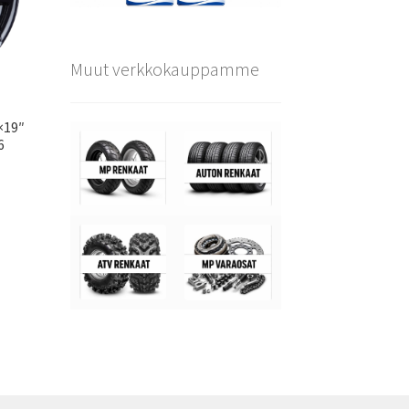
Muut verkkokauppamme
×19″
6