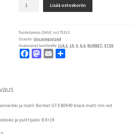
Borbet
Lisää ostoskoriin
GTX
80940
black
matt
Tuotetunnus (SKU):
vv175313
Osasto:
Uncategorized
rim
Avainsanat tuotteelle
114.3
,
19
,
5
,
8.0
,
BORBET
,
ET50
red
Fa
M
E
S
8.0x19"
ce
as
m
h
5x114.3
ET50
b
to
ai
ar
keskireikä:5
o
d
l
e
määrä
vaus
o
o
k
n
emerkki ja malli: Borbet GTX 80940 black matt rim red
ekoko ja pulttijako: 8.0×19
50