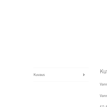
Ku
Kuvaus
Vann
Vann
ET: 