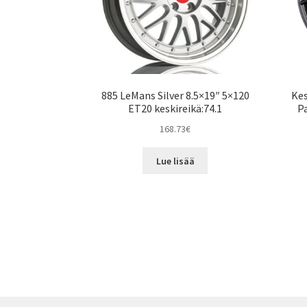
885 LeMans Silver 8.5×19″ 5×120
Kes
ET20 keskireikä:74.1
P
168.73
€
Lue lisää