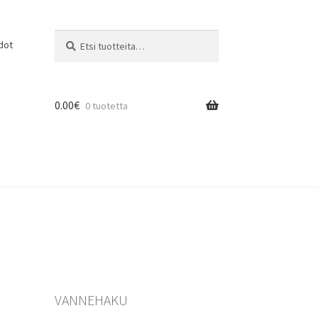
Etsi:
Haku
dot
0.00
€
0 tuotetta
VANNEHAKU