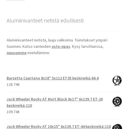
Alumiinivanteet netistä edullisesti
Alumiinivanteet netistä, laaja valikoima. Toimitukset ympäri
Suomen. Katso vanteiden
osto-opas
. Kysy tarvittaessa,
neuvomme
mielellämme.
Barzetta Capitano 8x18" 5x112 ET35 keskireikä:66.6
128.74
€
Jack Wheeler Rocky AT Matt Black 8x17" 6x139.7 ET-20
keskireikä:110
109.74
€
Jack Wheeler Rocky AT 10x15" 6x139.7 ET-44 keskireikä:110