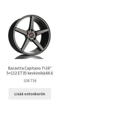
Barzetta Capitano 7×16″
5×112 ET35 keskireikä:66.6
108.73
€
Lisää ostoskoriin