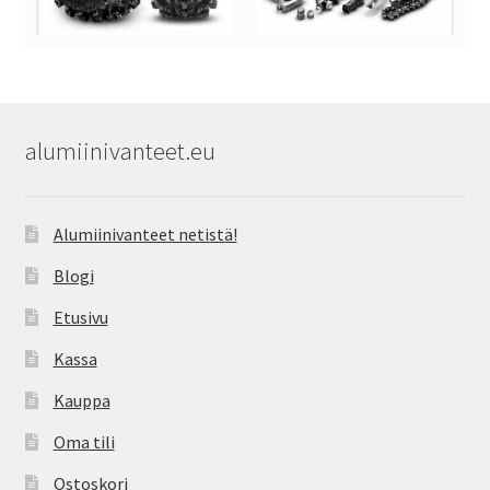
alumiinivanteet.eu
Alumiinivanteet netistä!
Blogi
Etusivu
Kassa
Kauppa
Oma tili
Ostoskori