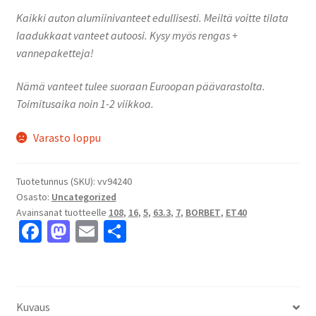
Kaikki auton alumiinivanteet edullisesti. Meiltä voitte tilata
laadukkaat vanteet autoosi. Kysy myös rengas +
vannepaketteja!
Nämä vanteet tulee suoraan Euroopan päävarastolta.
Toimitusaika noin 1-2 viikkoa.
Varasto loppu
Tuotetunnus (SKU):
vv94240
Osasto:
Uncategorized
Avainsanat tuotteelle
108
,
16
,
5
,
63.3
,
7
,
BORBET
,
ET40
Fa
M
E
S
ce
as
m
h
b
to
ai
ar
o
d
l
e
Kuvaus