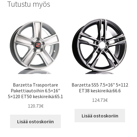
Tutustu myös
Barzetta Trasportare
Barzetta SS5 7.5×16″ 5×112
Pakettiautoihin 6.5×16″
ET38 keskireikä:66.6
5×120 ET50 keskireikä:65.1
124.73
€
120.73
€
Lisää ostoskoriin
Lisää ostoskoriin