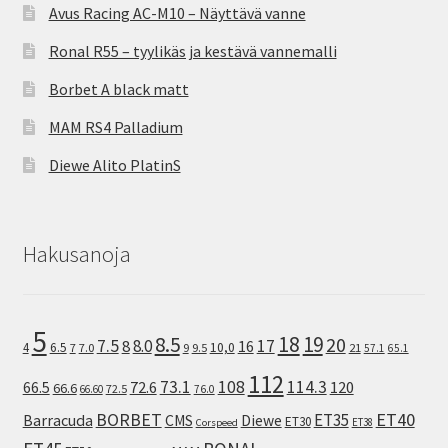
Avus Racing AC-M10 – Näyttävä vanne
Ronal R55 – tyylikäs ja kestävä vannemalli
Borbet A black matt
MAM RS4 Palladium
Diewe Alito PlatinS
Hakusanoja
5
8.5
18
19
20
7.5
8.0
17
8
16
10,0
4
6.5
7
7.0
9
9.5
21
57.1
65.1
112
73.1
108
114.3
72.6
120
66.5
66.6
72.5
66.60
76.0
ET40
BORBET
ET35
Barracuda
CMS
Diewe
ET30
ET38
Corspeed