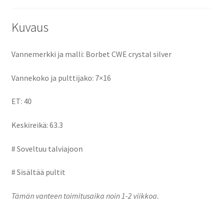
o
o
k
n
Kuvaus
Vannemerkki ja malli: Borbet CWE crystal silver
Vannekoko ja pulttijako: 7×16
ET: 40
Keskireikä: 63.3
# Soveltuu talviajoon
# Sisältää pultit
Tämän vanteen toimitusaika noin 1-2 viikkoa.