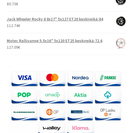
80.73
€
Jack Wheeler Rocky 8 8x17" 5x127 ET20 keskireikä:84
112.74
€
Motec Rallivanne 5.5x16" 5x120 ET25 keskireikä:72.6
127.09
€