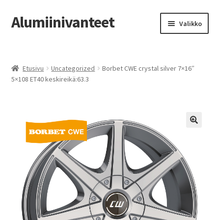
Alumiinivanteet
Siirry
Siirry
Valikko
navigointiin
sisältöön
Etusivu
Etusivu
Uncategorized
Borbet CWE crystal silver 7×16″
Kauppa
5×108 ET40 keskireikä:63.3
Oma tili
Tilausohjeet
Vanteiden osto-opas
Auton renkaat
Yhteystiedot