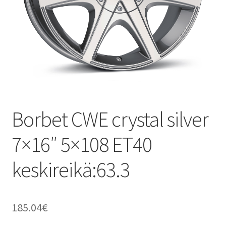
Borbet CWE crystal silver
7×16″ 5×108 ET40
keskireikä:63.3
185.04
€