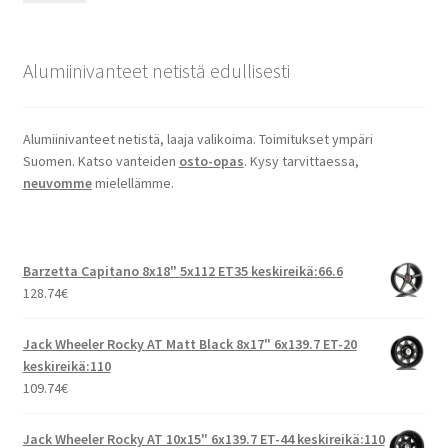
Alumiinivanteet netistä edullisesti
Alumiinivanteet netistä, laaja valikoima. Toimitukset ympäri
Suomen. Katso vanteiden
osto-opas
. Kysy tarvittaessa,
neuvomme
mielellämme.
Barzetta Capitano 8x18" 5x112 ET35 keskireikä:66.6
128.74
€
Jack Wheeler Rocky AT Matt Black 8x17" 6x139.7 ET-20
keskireikä:110
109.74
€
Jack Wheeler Rocky AT 10x15" 6x139.7 ET-44 keskireikä:110