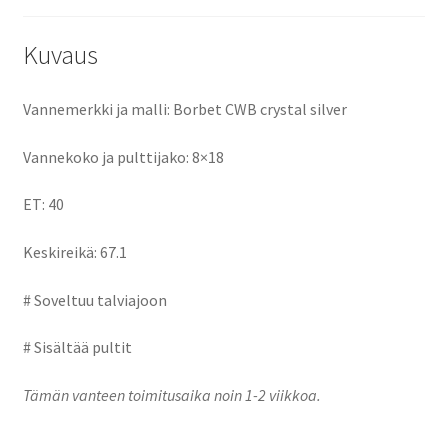
o
o
k
n
Kuvaus
Vannemerkki ja malli: Borbet CWB crystal silver
Vannekoko ja pulttijako: 8×18
ET: 40
Keskireikä: 67.1
# Soveltuu talviajoon
# Sisältää pultit
Tämän vanteen toimitusaika noin 1-2 viikkoa.