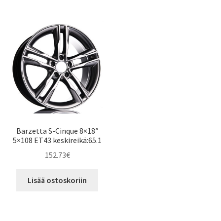
Barzetta S-Cinque 8×18″
5×108 ET43 keskireikä:65.1
152.73
€
Lisää ostoskoriin