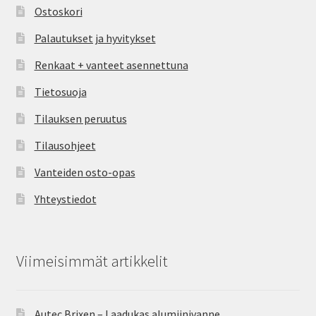
Ostoskori
Palautukset ja hyvitykset
Renkaat + vanteet asennettuna
Tietosuoja
Tilauksen peruutus
Tilausohjeet
Vanteiden osto-opas
Yhteystiedot
Viimeisimmät artikkelit
Autec Brixen – Laadukas alumiinivanne