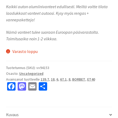
Kaikki auton alumiinivanteet edullisesti. Meiltä voitte tilata
laadukkaat vanteet autoosi. Kysy myös rengas +
vannepaketteja!
Nämä vanteet tulee suoraan Euroopan päävarastolta.
Toimitusaika noin 1-2 viikkoa.
Varasto loppu
Tuotetunnus (SKU):
vv94153
Osasto:
Uncategorized
Avainsanat tuotteelle
139.7
,
18
,
6
,
67.1
,
8
,
BORBET
,
ET40
Fa
M
E
S
ce
as
m
h
b
to
ai
ar
o
d
l
e
Kuvaus