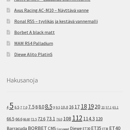
Avus Racing AC-M10 – Näyttävä vanne
Ronal R55 – tyylikäs ja kestävä vannemalli
Borbet A black matt
MAM RS4 Palladium
Diewe Alito PlatinS
Hakusanoja
5
8.5
18
19
20
7.5
8.0
17
8
16
10,0
4
6.5
7
7.0
9
9.5
21
57.1
65.1
112
73.1
108
114.3
72.6
120
66.5
66.6
72.5
66.60
76.0
ET40
BORBET
ET35
Barracuda
CMS
Diewe
ET30
ET38
Corspeed