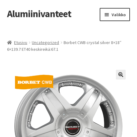
Alumiinivanteet
Siirry
Siirry
Valikko
navigointiin
sisältöön
Etusivu
Etusivu
Uncategorized
Borbet CWB crystal silver 8×18″
Kauppa
6×139.7 ET40 keskireikä:67.1
Oma tili
Tilausohjeet
Vanteiden osto-opas
Auton renkaat
Yhteystiedot