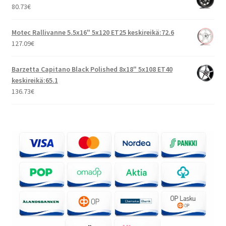
80.73
€
Motec Rallivanne 5.5x16" 5x120 ET25 keskireikä:72.6
127.09
€
Barzetta Capitano Black Polished 8x18" 5x108 ET40
keskireikä:65.1
136.73
€