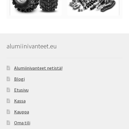
alumiinivanteet.eu
Alumiinivanteet netistä!
Blogi
Etusivu
Kassa
Kauppa
Oma tili