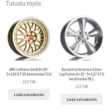
Tutustu myös
885 LeMans Gold 8×18″
Barzetta America Silver
5×120 ET35 keskireikä:72.6
LipPolish 8×15″ 5×127 ET0
keskireikä:78.1
157.74
€
112.74
€
Lisää ostoskoriin
Lisää ostoskoriin