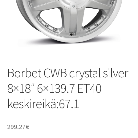
Borbet CWB crystal silver
8×18″ 6×139.7 ET40
keskireikä:67.1
299.27
€