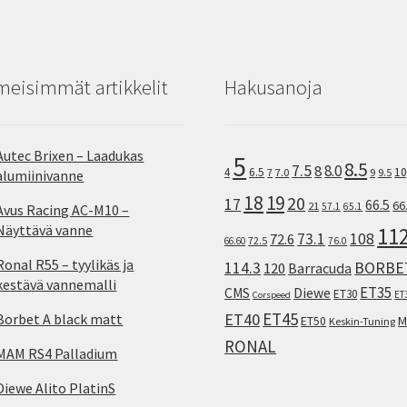
meisimmät artikkelit
Hakusanoja
Autec Brixen – Laadukas
5
8.5
7.5
8.0
8
10
4
6.5
7
7.0
9
9.5
alumiinivanne
18
19
20
17
66.5
66
21
57.1
65.1
Avus Racing AC-M10 –
Näyttävä vanne
11
73.1
108
72.6
72.5
66.60
76.0
Ronal R55 – tyylikäs ja
114.3
BORBE
120
Barracuda
kestävä vannemalli
ET35
CMS
Diewe
ET30
ET
Corspeed
ET45
ET40
Borbet A black matt
M
ET50
Keskin-Tuning
RONAL
MAM RS4 Palladium
Diewe Alito PlatinS