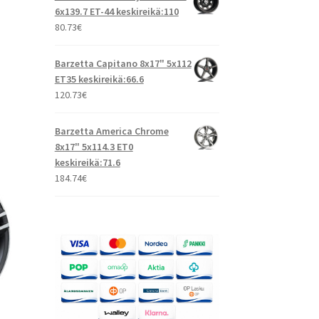
6x139.7 ET-44 keskireikä:110
80.73
€
Barzetta Capitano 8x17" 5x112
ET35 keskireikä:66.6
120.73
€
Barzetta America Chrome
8x17" 5x114.3 ET0
keskireikä:71.6
184.74
€