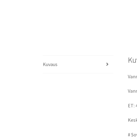
Ku
Kuvaus
Vann
Vann
ET: 
Kesk
# So