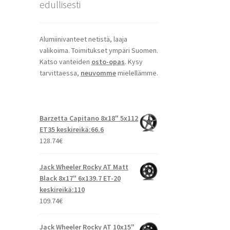
edullisesti
Alumiinivanteet netistä, laaja
valikoima. Toimitukset ympäri Suomen.
Katso vanteiden
osto-opas
. Kysy
tarvittaessa,
neuvomme
mielellämme.
Barzetta Capitano 8x18" 5x112
ET35 keskireikä:66.6
128.74
€
Jack Wheeler Rocky AT Matt
Black 8x17" 6x139.7 ET-20
keskireikä:110
109.74
€
Jack Wheeler Rocky AT 10x15"