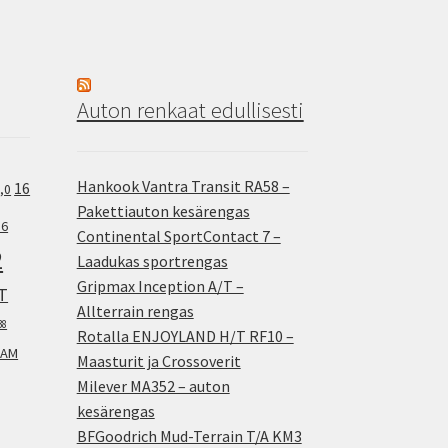
Auton renkaat edullisesti
Hankook Vantra Transit RA58 –
16
,0
Pakettiauton kesärengas
.6
Continental SportContact 7 –
2
Laadukas sportrengas
Gripmax Inception A/T –
T
Allterrain rengas
38
Rotalla ENJOYLAND H/T RF10 –
AM
Maasturit ja Crossoverit
Milever MA352 – auton
kesärengas
BFGoodrich Mud-Terrain T/A KM3