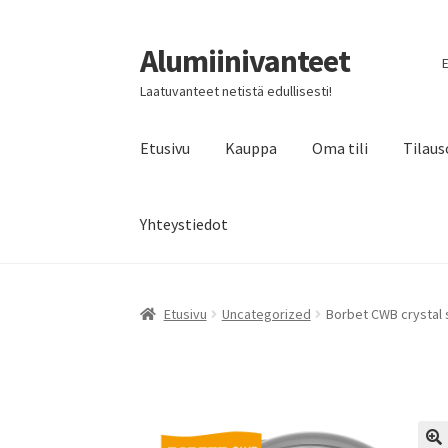
Alumiinivanteet
Siirry
Siirry
E
navigointiin
sisältöön
Laatuvanteet netistä edullisesti!
Etusivu
Kauppa
Oma tili
Tilaus
Yhteystiedot
Etusivu
Uncategorized
Borbet CWB crystal s