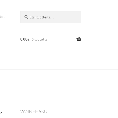
Etsi:
Haku
dot
0.00
€
0 tuotetta
r
VANNEHAKU