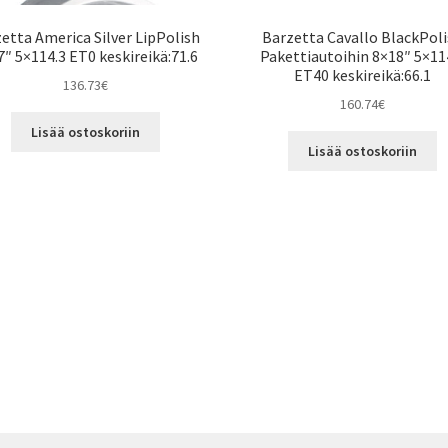
etta America Silver LipPolish
Barzetta Cavallo BlackPol
″ 5×114.3 ET0 keskireikä:71.6
Pakettiautoihin 8×18″ 5×11
ET40 keskireikä:66.1
136.73
€
160.74
€
Lisää ostoskoriin
Lisää ostoskoriin