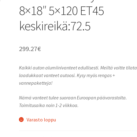
8×18″ 5×120 ET45
keskireikä:72.5
299.27
€
Kaikki auton alumiinivanteet edullisesti. Meiltä voitte tilat
laadukkaat vanteet autoosi. Kysy myös rengas +
vannepaketteja!
Nämä vanteet tulee suoraan Euroopan päävarastolta.
Toimitusaika noin 1-2 viikkoa.
Varasto loppu