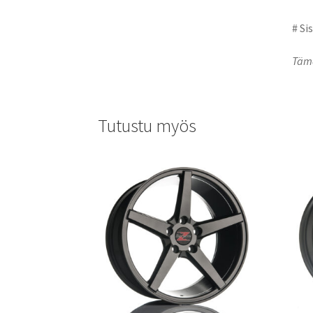
# Si
Tämä
Tutustu myös