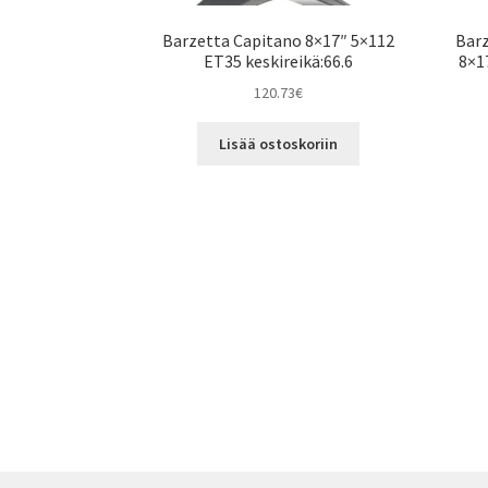
Barzetta Capitano 8×17″ 5×112
Barz
ET35 keskireikä:66.6
8×17
120.73
€
Lisää ostoskoriin