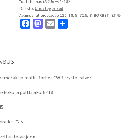
Tuotetunnus (SKU):
vv94162
Osasto:
Uncategorized
Avainsanat tuotteelle
120
,
18
,
5
,
72.5
,
8
,
BORBET
,
ET45
Fa
M
E
S
ce
as
m
h
b
to
ai
ar
o
d
l
e
vaus
o
o
k
n
emerkki ja malli: Borbet CWB crystal silver
ekoko ja pulttijako: 8×18
45
ireikä: 72.5
veltuu talviajoon