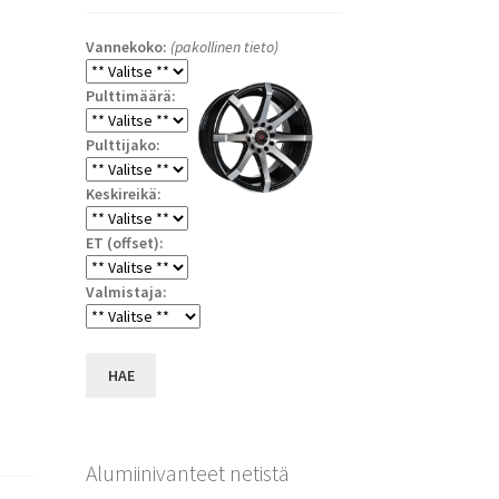
Vannekoko:
(pakollinen tieto)
Pulttimäärä:
Pulttijako:
Keskireikä:
ET (offset):
a
Valmistaja:
HAE
Alumiinivanteet netistä