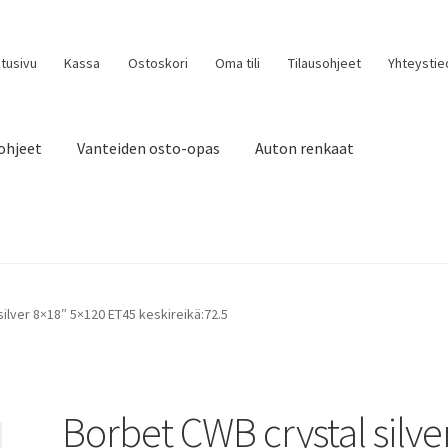
tusivu
Kassa
Ostoskori
Oma tili
Tilausohjeet
Yhteystie
ohjeet
Vanteiden osto-opas
Auton renkaat
ilver 8×18″ 5×120 ET45 keskireikä:72.5
Borbet CWB crystal silve