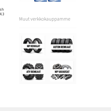
ish
4.3
Muut verkkokauppamme