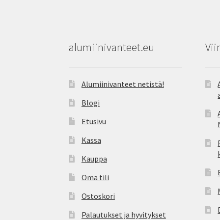
alumiinivanteet.eu
Vii
Alumiinivanteet netistä!
Blogi
Etusivu
Kassa
Kauppa
Oma tili
Ostoskori
Palautukset ja hyvitykset