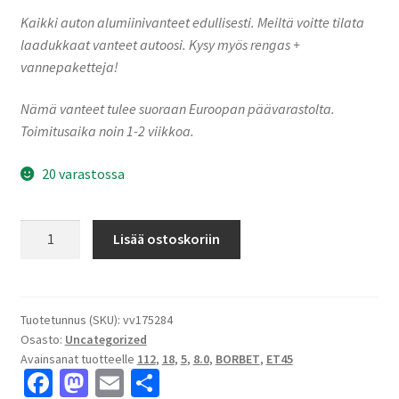
Kaikki auton alumiinivanteet edullisesti. Meiltä voitte tilata
laadukkaat vanteet autoosi. Kysy myös rengas +
vannepaketteja!
Nämä vanteet tulee suoraan Euroopan päävarastolta.
Toimitusaika noin 1-2 viikkoa.
20 varastossa
Borbet
Lisää ostoskoriin
CW7-
8018
black
matt
Tuotetunnus (SKU):
vv175284
Osasto:
Uncategorized
8.0x18"
Avainsanat tuotteelle
112
,
18
,
5
,
8.0
,
BORBET
,
ET45
5x112
Fa
M
E
S
ET45