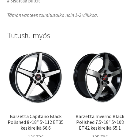
# Sisältää pultit
Tämän vanteen toimitusaika noin 1-2 viikkoa.
Tutustu myös
Barzetta Capitano Black
Barzetta Inverno Black
Polished 8×18″ 5×112 ET35
Polished 7.5×18″ 5×108
keskireikä:66.6
ET42 keskireikä:65.1