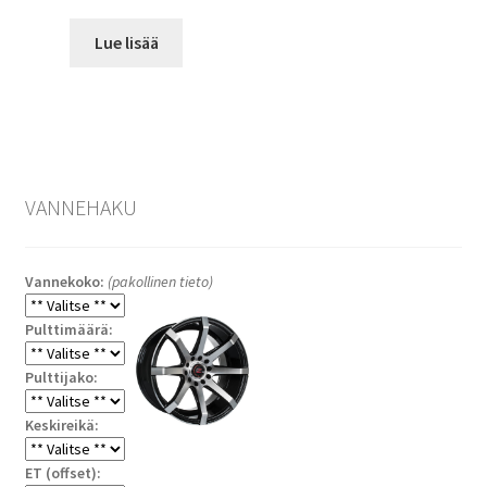
Lue lisää
VANNEHAKU
Vannekoko:
(pakollinen tieto)
Pulttimäärä:
Pulttijako:
Keskireikä:
ET (offset):