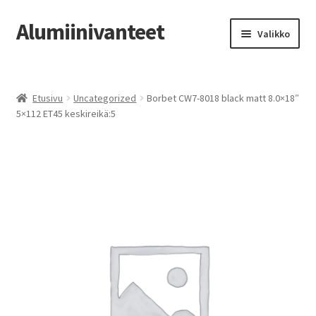
Alumiinivanteet
Siirry
Siirry
Valikko
navigointiin
sisältöön
Etusivu
Etusivu
Uncategorized
Borbet CW7-8018 black matt 8.0×18″
Kauppa
5×112 ET45 keskireikä:5
Oma tili
Tilausohjeet
Vanteiden osto-opas
Auton renkaat
Yhteystiedot