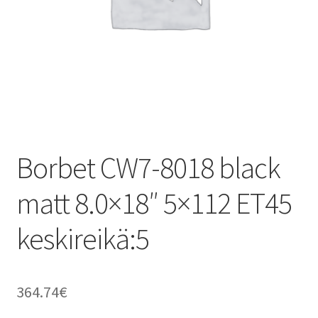
Borbet CW7-8018 black
matt 8.0×18″ 5×112 ET45
keskireikä:5
364.74
€