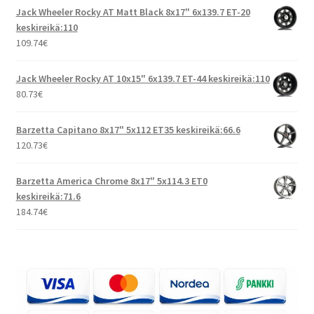
Jack Wheeler Rocky AT Matt Black 8x17" 6x139.7 ET-20
keskireikä:110
109.74
€
Jack Wheeler Rocky AT 10x15" 6x139.7 ET-44 keskireikä:110
80.73
€
Barzetta Capitano 8x17" 5x112 ET35 keskireikä:66.6
120.73
€
Barzetta America Chrome 8x17" 5x114.3 ET0
keskireikä:71.6
184.74
€