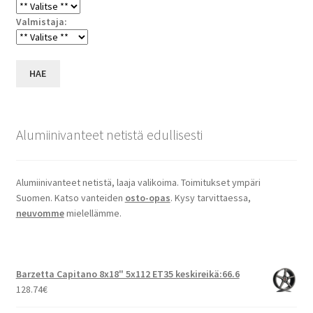
Valmistaja:
HAE
Alumiinivanteet netistä edullisesti
Alumiinivanteet netistä, laaja valikoima. Toimitukset ympäri
Suomen. Katso vanteiden
osto-opas
. Kysy tarvittaessa,
neuvomme
mielellämme.
Barzetta Capitano 8x18" 5x112 ET35 keskireikä:66.6
128.74
€