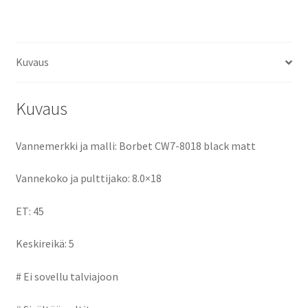
ce
as
m
h
keskireikä:5
määrä
b
to
ai
ar
o
d
l
e
Kuvaus
o
o
k
n
Kuvaus
Vannemerkki ja malli: Borbet CW7-8018 black matt
Vannekoko ja pulttijako: 8.0×18
ET: 45
Keskireikä: 5
# Ei sovellu talviajoon