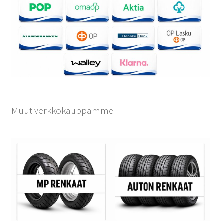
Muut verkkokauppamme