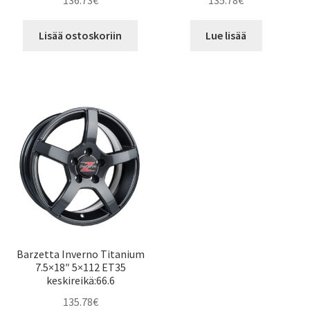
136.73
€
135.78
€
Lisää ostoskoriin
Lue lisää
Barzetta Inverno Titanium
7.5×18″ 5×112 ET35
keskireikä:66.6
135.78
€