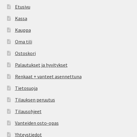
Etusivu
Kassa
Kauppa
Oma tili
Ostoskori
Palautukset ja hyvitykset
Renkaat + vanteet asennettuna
Tietosuoja
Tilauksen peruutus
Tilausohjeet
Vanteiden osto-opas
Yhteystiedot