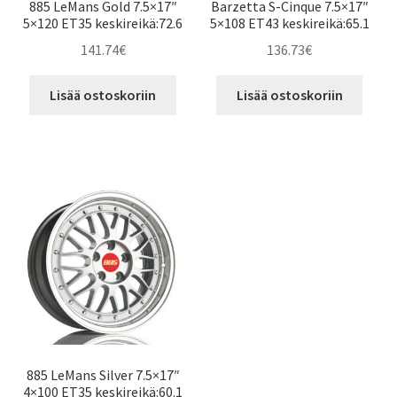
885 LeMans Gold 7.5×17″
Barzetta S-Cinque 7.5×17″
5×120 ET35 keskireikä:72.6
5×108 ET43 keskireikä:65.1
141.74
€
136.73
€
Lisää ostoskoriin
Lisää ostoskoriin
885 LeMans Silver 7.5×17″
4×100 ET35 keskireikä:60.1