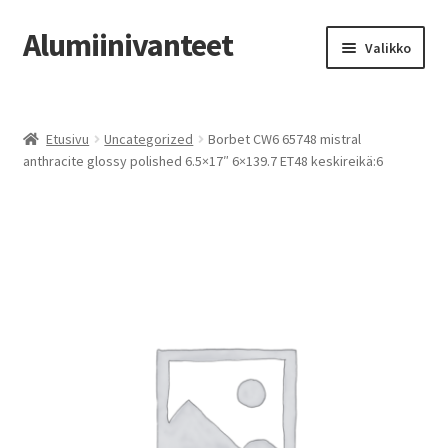
Alumiinivanteet
Siirry
Siirry
Valikko
navigointiin
sisältöön
Etusivu
Etusivu
Uncategorized
Borbet CW6 65748 mistral
Kauppa
anthracite glossy polished 6.5×17″ 6×139.7 ET48 keskireikä:6
Oma tili
Tilausohjeet
Vanteiden osto-opas
Auton renkaat
Yhteystiedot