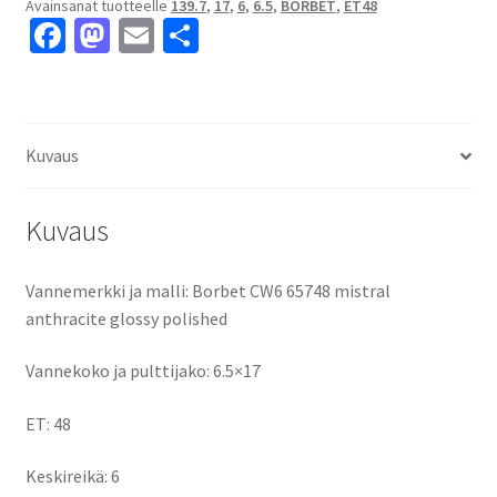
Avainsanat tuotteelle
139.7
,
17
,
6
,
6.5
,
BORBET
,
ET48
polished
Fa
M
E
S
6.5x17"
ce
as
m
h
6x139.7
ET48
b
to
ai
ar
keskireikä:6
o
d
l
e
määrä
Kuvaus
o
o
k
n
Kuvaus
Vannemerkki ja malli: Borbet CW6 65748 mistral
anthracite glossy polished
Vannekoko ja pulttijako: 6.5×17
ET: 48
Keskireikä: 6