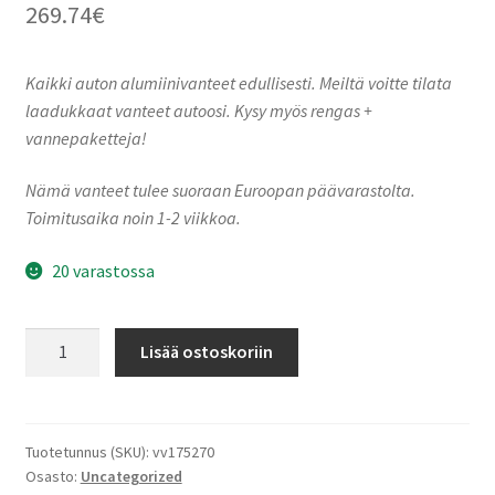
269.74
€
Kaikki auton alumiinivanteet edullisesti. Meiltä voitte tilata
laadukkaat vanteet autoosi. Kysy myös rengas +
vannepaketteja!
Nämä vanteet tulee suoraan Euroopan päävarastolta.
Toimitusaika noin 1-2 viikkoa.
20 varastossa
Borbet
Lisää ostoskoriin
CW6
65748
mistral
anthracite
Tuotetunnus (SKU):
vv175270
Osasto:
Uncategorized
glossy