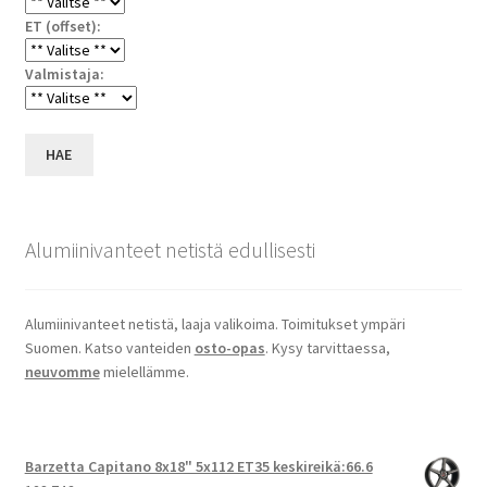
ET (offset):
Valmistaja:
HAE
Alumiinivanteet netistä edullisesti
Alumiinivanteet netistä, laaja valikoima. Toimitukset ympäri
Suomen. Katso vanteiden
osto-opas
. Kysy tarvittaessa,
neuvomme
mielellämme.
Barzetta Capitano 8x18" 5x112 ET35 keskireikä:66.6