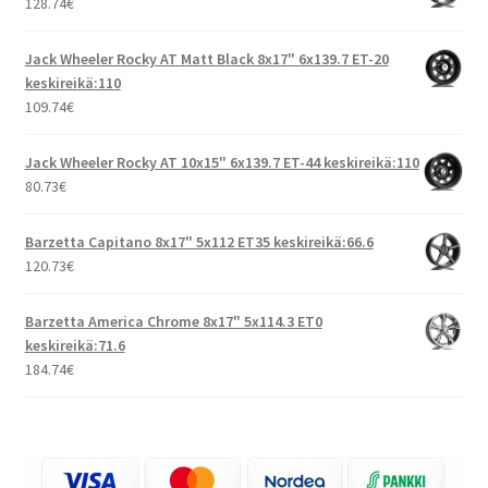
128.74
€
Jack Wheeler Rocky AT Matt Black 8x17" 6x139.7 ET-20
keskireikä:110
109.74
€
Jack Wheeler Rocky AT 10x15" 6x139.7 ET-44 keskireikä:110
80.73
€
Barzetta Capitano 8x17" 5x112 ET35 keskireikä:66.6
120.73
€
Barzetta America Chrome 8x17" 5x114.3 ET0
keskireikä:71.6
184.74
€