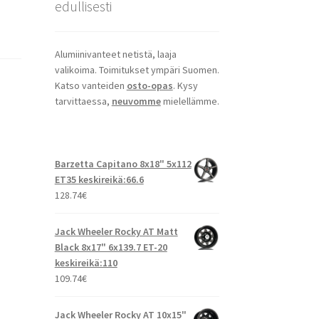
edullisesti
Alumiinivanteet netistä, laaja
valikoima. Toimitukset ympäri Suomen.
Katso vanteiden
osto-opas
. Kysy
tarvittaessa,
neuvomme
mielellämme.
Barzetta Capitano 8x18" 5x112
ET35 keskireikä:66.6
128.74
€
Jack Wheeler Rocky AT Matt
Black 8x17" 6x139.7 ET-20
keskireikä:110
109.74
€
Jack Wheeler Rocky AT 10x15"