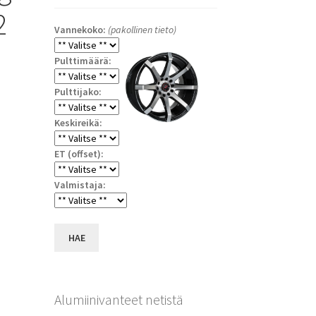
2
Vannekoko:
(pakollinen tieto)
Pulttimäärä:
Pulttijako:
Keskireikä:
ET (offset):
a
Valmistaja:
HAE
Alumiinivanteet netistä