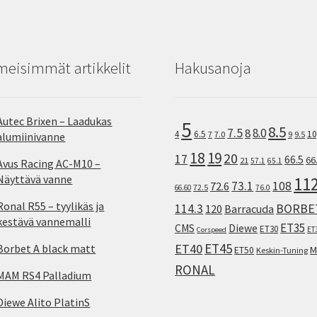
meisimmät artikkelit
Hakusanoja
Autec Brixen – Laadukas
5
8.5
7.5
8.0
8
10
4
6.5
7
7.0
9
9.5
alumiinivanne
18
19
20
17
66.5
66
21
57.1
65.1
Avus Racing AC-M10 –
Näyttävä vanne
11
73.1
108
72.6
72.5
66.60
76.0
Ronal R55 – tyylikäs ja
114.3
BORBE
120
Barracuda
kestävä vannemalli
ET35
CMS
Diewe
ET30
ET
Corspeed
ET45
ET40
Borbet A black matt
M
ET50
Keskin-Tuning
RONAL
MAM RS4 Palladium
Diewe Alito PlatinS