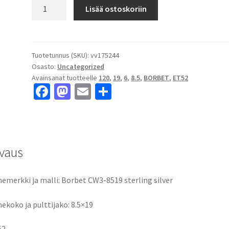
Borbet
Lisää ostoskoriin
CW3-
8519
sterling
silver
Tuotetunnus (SKU):
vv175244
Osasto:
Uncategorized
8.5x19"
Avainsanat tuotteelle
120
,
19
,
6
,
8.5
,
BORBET
,
ET52
6x120
Fa
M
E
S
ET52
ce
as
m
h
keskireikä:6
määrä
b
to
ai
ar
o
d
l
e
vaus
o
o
k
n
emerkki ja malli: Borbet CW3-8519 sterling silver
ekoko ja pulttijako: 8.5×19
52