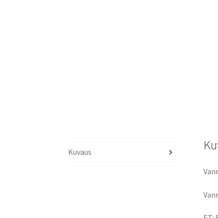
Ku
Kuvaus
Vann
Vann
ET: 