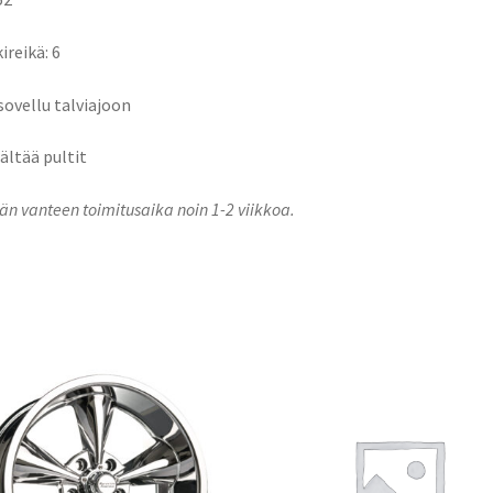
ireikä: 6
 sovellu talviajoon
sältää pultit
n vanteen toimitusaika noin 1-2 viikkoa.