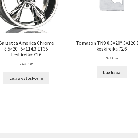
Barzetta America Chrome
Tomason TN9 8.5×20″ 5×120 
8.5×20″ 5×114.3 ET35
keskireikä:72.6
keskireikä:71.6
267.63
€
240.73
€
Lue lisää
Lisää ostoskoriin