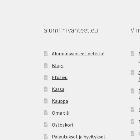
alumiinivanteet.eu
Vii
Alumiinivanteet netistä!
Blogi
Etusivu
Kassa
Kauppa
Oma tili
Ostoskori
Palautukset ja hyvitykset