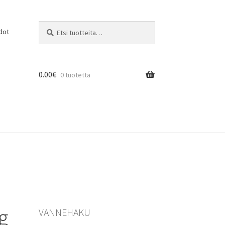
Etsi:
Haku
dot
0.00
€
0 tuotetta
g
VANNEHAKU