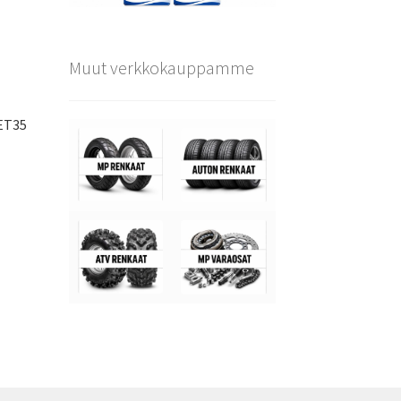
Muut verkkokauppamme
ET35