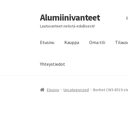
Alumiinivanteet
Siirry
Siirry
E
navigointiin
sisältöön
Laatuvanteet netistä edullisesti!
Etusivu
Kauppa
Oma tili
Tilaus
Yhteystiedot
Etusivu
Uncategorized
Borbet CW3-8519 ster