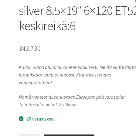
silver 8.5×19″ 6×120 ET5
keskireikä:6
343.73
€
Kaikki auton alumiinivanteet edullisesti. Meiltä voitte tilat
laadukkaat vanteet autoosi. Kysy myös rengas +
vannepaketteja!
Nämä vanteet tulee suoraan Euroopan päävarastolta.
Toimitusaika noin 1-2 viikkoa.
20 varastossa