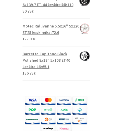
6x139.7 ET-44 keskireikä:110
80.73
€
Motec Rallivanne 5.5x16" 5x120
ET25 keskireikä:72.6
127.09
€
Barzetta Capitano Black
Polished 8x18" 5x108 ET40
keskireikä:65.1
136.73
€