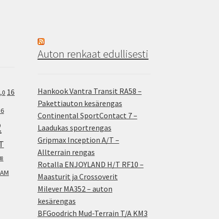
Auton renkaat edullisesti
Hankook Vantra Transit RA58 –
16
,0
Pakettiauton kesärengas
.6
Continental SportContact 7 –
2
Laadukas sportrengas
Gripmax Inception A/T –
T
Allterrain rengas
38
Rotalla ENJOYLAND H/T RF10 –
AM
Maasturit ja Crossoverit
Milever MA352 – auton
kesärengas
BFGoodrich Mud-Terrain T/A KM3