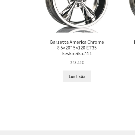
Barzetta America Chrome
8.5×20″ 5×120 ET35
keskireikä:74.1
243.55
€
Lue lisää