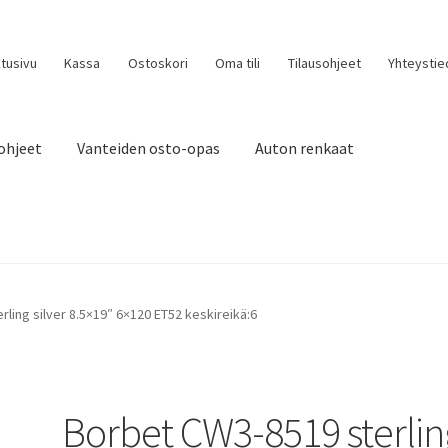
tusivu
Kassa
Ostoskori
Oma tili
Tilausohjeet
Yhteystie
ohjeet
Vanteiden osto-opas
Auton renkaat
ling silver 8.5×19″ 6×120 ET52 keskireikä:6
Borbet CW3-8519 sterlin