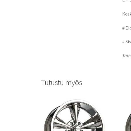
Kesk
# Ei
# Si
Tämä
Tutustu myös