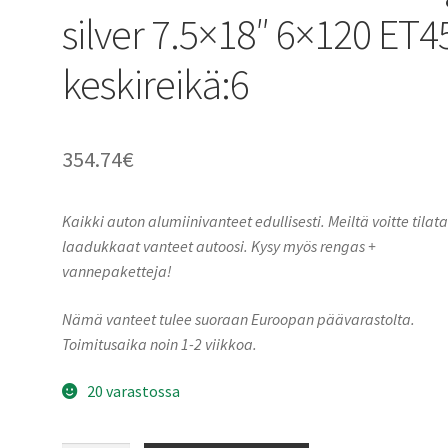
silver 7.5×18″ 6×120 ET4
keskireikä:6
354.74
€
Kaikki auton alumiinivanteet edullisesti. Meiltä voitte tilat
laadukkaat vanteet autoosi. Kysy myös rengas +
vannepaketteja!
Nämä vanteet tulee suoraan Euroopan päävarastolta.
Toimitusaika noin 1-2 viikkoa.
20 varastossa