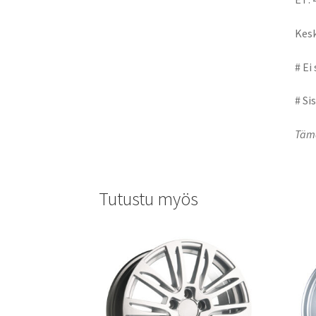
Kesk
# Ei
# Si
Tämä
Tutustu myös