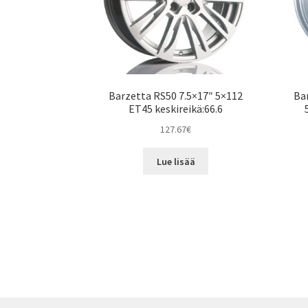
Barzetta RS50 7.5×17″ 5×112
Bar
ET45 keskireikä:66.6
127.67
€
Lue lisää