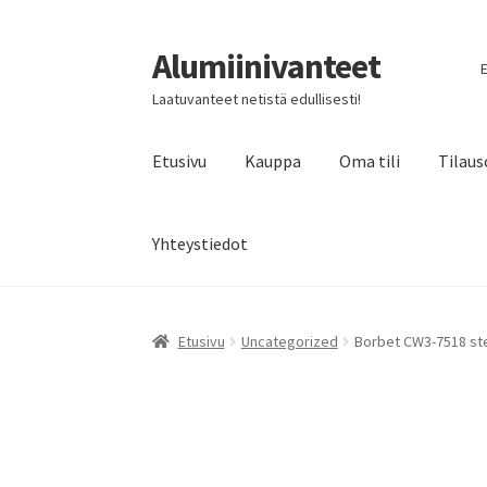
Alumiinivanteet
Siirry
Siirry
E
navigointiin
sisältöön
Laatuvanteet netistä edullisesti!
Etusivu
Kauppa
Oma tili
Tilaus
Yhteystiedot
Etusivu
Uncategorized
Borbet CW3-7518 ster