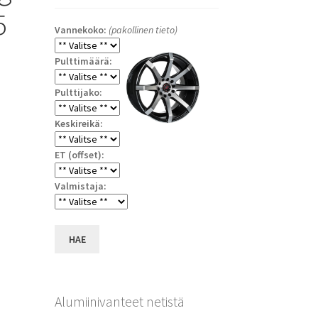
5
Vannekoko:
(pakollinen tieto)
Pulttimäärä:
Pulttijako:
Keskireikä:
ET (offset):
a
Valmistaja:
HAE
Alumiinivanteet netistä