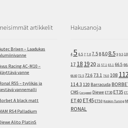
meisimmät artikkelit
Hakusanoja
Autec Brixen – Laadukas
5
8.5
7.5
8.0
8
10
4
6.5
7
7.0
9
9.5
alumiinivanne
18
19
20
17
66.5
66
21
57.1
65.1
Avus Racing AC-M10 –
Näyttävä vanne
11
73.1
108
72.6
72.5
66.60
76.0
Ronal R55 – tyylikäs ja
114.3
BORBE
120
Barracuda
kestävä vannemalli
ET35
CMS
Diewe
ET30
ET
Corspeed
ET45
ET40
Borbet A black matt
M
ET50
Keskin-Tuning
RONAL
MAM RS4 Palladium
Diewe Alito PlatinS