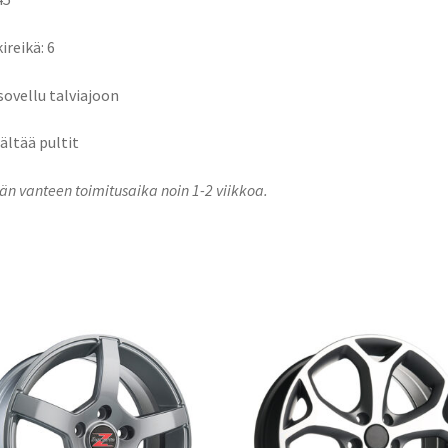
ireikä: 6
 sovellu talviajoon
sältää pultit
n vanteen toimitusaika noin 1-2 viikkoa.