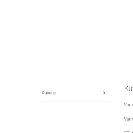
Ku
Kuvaus
Vann
Vann
ET: 