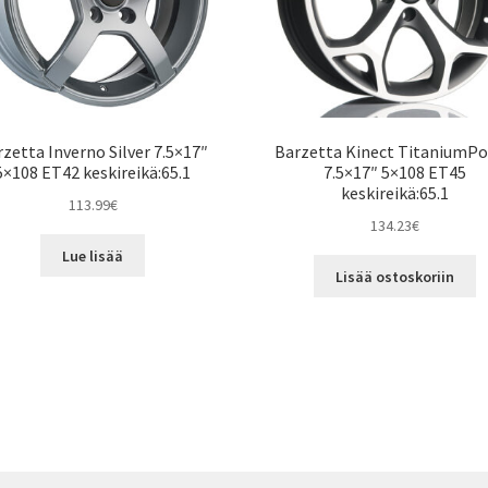
zetta Inverno Silver 7.5×17″
Barzetta Kinect TitaniumPo
5×108 ET42 keskireikä:65.1
7.5×17″ 5×108 ET45
keskireikä:65.1
113.99
€
134.23
€
Lue lisää
Lisää ostoskoriin