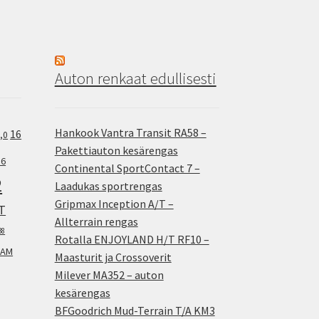
Auton renkaat edullisesti
Hankook Vantra Transit RA58 –
16
,0
Pakettiauton kesärengas
.6
Continental SportContact 7 –
2
Laadukas sportrengas
Gripmax Inception A/T –
T
Allterrain rengas
38
Rotalla ENJOYLAND H/T RF10 –
AM
Maasturit ja Crossoverit
Milever MA352 – auton
kesärengas
BFGoodrich Mud-Terrain T/A KM3