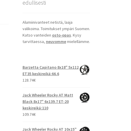
edullisesti
Alumiinivanteet netistä, laaja
valikoima. Toimitukset ympäri Suomen.
Katso vanteiden
osto-opas
. Kysy
tarvittaessa,
neuvomme
mielellämme.
Barzetta Capitano 8x18" 5x112
ET35 keskireikä:66.6
128.74
€
Jack Wheeler Rocky AT Matt
Black 8x17" 6x139.7 ET-20
keskireikä:110
109.74
€
Jack Wheeler Rocky AT 10x15"