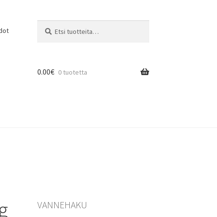
Etsi:
Haku
dot
0.00
€
0 tuotetta
g
VANNEHAKU