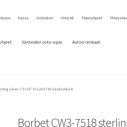
tusivu
Kassa
Ostoskori
Oma tili
Tilausohjeet
Yhteystie
ohjeet
Vanteiden osto-opas
Auton renkaat
ling silver 7.5×18″ 6×120 ET45 keskireikä:6
Borbet CW3-7518 sterlin