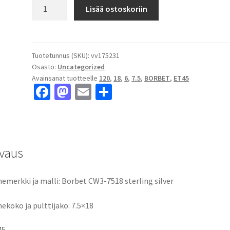
Borbet
Lisää ostoskoriin
CW3-
7518
sterling
silver
Tuotetunnus (SKU):
vv175231
Osasto:
Uncategorized
7.5x18"
Avainsanat tuotteelle
120
,
18
,
6
,
7.5
,
BORBET
,
ET45
6x120
Fa
M
E
S
ET45
ce
as
m
h
keskireikä:6
määrä
b
to
ai
ar
o
d
l
e
vaus
o
o
k
n
emerkki ja malli: Borbet CW3-7518 sterling silver
ekoko ja pulttijako: 7.5×18
45