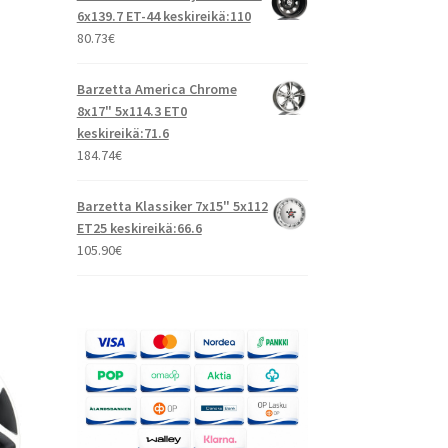
6x139.7 ET-44 keskireikä:110
80.73
€
Barzetta America Chrome
8x17" 5x114.3 ET0
keskireikä:71.6
184.74
€
Barzetta Klassiker 7x15" 5x112
ET25 keskireikä:66.6
105.90
€