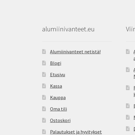
alumiinivanteet.eu
Vii
Alumiinivanteet netistä!
Blogi
Etusivu
Kassa
Kauppa
Oma tili
Ostoskori
Palautukset ja hyvitykset