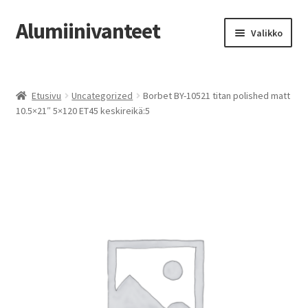
Alumiinivanteet
Siirry
Siirry
Valikko
navigointiin
sisältöön
Etusivu
Etusivu
Uncategorized
Borbet BY-10521 titan polished matt
Kauppa
10.5×21″ 5×120 ET45 keskireikä:5
Oma tili
Tilausohjeet
Vanteiden osto-opas
Auton renkaat
Yhteystiedot