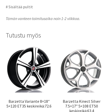
# Sisältää pultit
Tämän vanteen toimitusaika noin 1-2 viikkoa.
Tutustu myös
Barzetta Variante 8×18″
Barzetta Kinect Silver
5×120 ET35 keskireikä:72.6
7.5×17″ 5×108 ET50
keskireikä:63.4