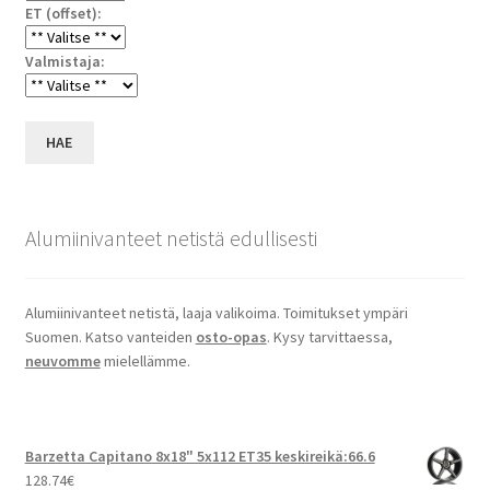
ET (offset):
Valmistaja:
HAE
Alumiinivanteet netistä edullisesti
Alumiinivanteet netistä, laaja valikoima. Toimitukset ympäri
Suomen. Katso vanteiden
osto-opas
. Kysy tarvittaessa,
neuvomme
mielellämme.
Barzetta Capitano 8x18" 5x112 ET35 keskireikä:66.6
128.74
€