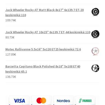
Jack Wheeler Rocky AT Matt Black 8x17" 6x139.7 ET-20
keskireikä:110
109.74
€
Jack Wheeler Rocky AT 10x15" 6x139.7 ET-44 keskireikä:110
80.73
€
Motec Rallivanne 5.5x16" 5x120 ET25 keskireikä:72.6
127.09
€
Barzetta Capitano Black Polished 8x18" 5x108 ET40
keskireikä:65.1
136.73
€