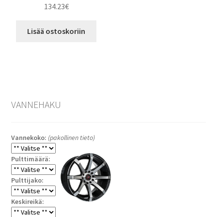
134.23
€
Lisää ostoskoriin
VANNEHAKU
Vannekoko:
(pakollinen tieto)
Pulttimäärä:
Pulttijako:
Keskireikä: