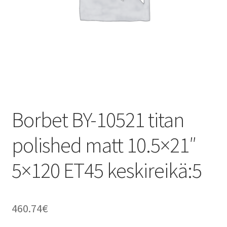
Borbet BY-10521 titan
polished matt 10.5×21″
5×120 ET45 keskireikä:5
460.74
€