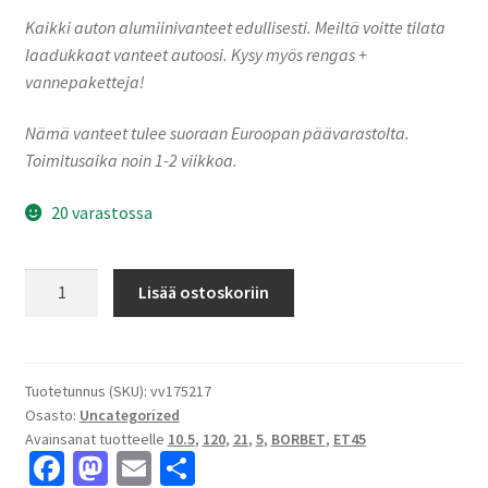
Kaikki auton alumiinivanteet edullisesti. Meiltä voitte tilata
laadukkaat vanteet autoosi. Kysy myös rengas +
vannepaketteja!
Nämä vanteet tulee suoraan Euroopan päävarastolta.
Toimitusaika noin 1-2 viikkoa.
20 varastossa
Borbet
Lisää ostoskoriin
BY-
10521
titan
polished
Tuotetunnus (SKU):
vv175217
Osasto:
Uncategorized
matt
Avainsanat tuotteelle
10.5
,
120
,
21
,
5
,
BORBET
,
ET45
10.5x21"
Fa
M
E
S
5x120