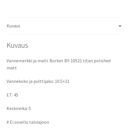
ce
as
m
h
ET45
keskireikä:5
b
to
ai
ar
määrä
o
d
l
e
Kuvaus
o
o
k
n
Kuvaus
Vannemerkki ja malli: Borbet BY-10521 titan polished
matt
Vannekoko ja pulttijako: 10.5×21
ET: 45
Keskireikä: 5
# Ei sovellu talviajoon