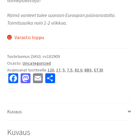
vannepaketteja!
Nämä vanteet tulee suoraan Euroopan päävarastolta.
Toimitusaika noin 1-2 viikkoa.
Varasto loppu
Tuotetunnus (SKU):
vv182909
Osasto:
Uncategorized
Avainsanat tuotteelle
120
,
17
,
5
,
7.5
,
82.0
,
BBS
,
ET35
Fa
M
E
S
ce
as
m
h
b
to
ai
ar
o
d
l
e
Kuvaus
o
o
k
n
Kuvaus