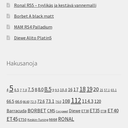
Ronal R55 – tyylikäs ja kestävä vannemalli
Borbet A black matt
MAM RS4 Palladium
Diewe Alito PlatinS
Hakusanoja
5
8.5
18
19
20
7.5
8.0
17
8
16
10,0
4
6.5
7
7.0
9
9.5
21
57.1
65.1
112
73.1
108
114.3
72.6
120
66.5
66.6
72.5
66.60
76.0
ET40
BORBET
ET35
Barracuda
CMS
Diewe
ET30
ET38
Corspeed
ET45
RONAL
MAM
ET50
Keskin-Tuning