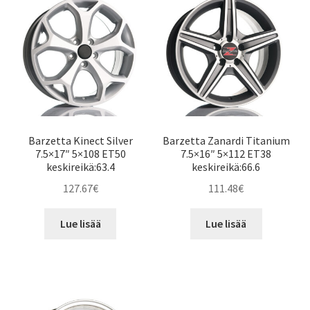
Barzetta Kinect Silver
Barzetta Zanardi Titanium
7.5×17″ 5×108 ET50
7.5×16″ 5×112 ET38
keskireikä:63.4
keskireikä:66.6
127.67
€
111.48
€
Lue lisää
Lue lisää