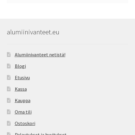
alumiinivanteet.eu
Alumiinivanteet netistä!
Blogi
Etusivu
Kassa
Kauppa
Oma tili
Ostoskori
Palautukset ja hyvitykset