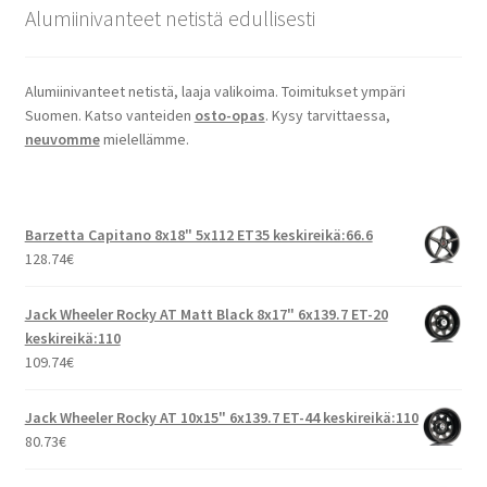
Alumiinivanteet netistä edullisesti
Alumiinivanteet netistä, laaja valikoima. Toimitukset ympäri
Suomen. Katso vanteiden
osto-opas
. Kysy tarvittaessa,
neuvomme
mielellämme.
Barzetta Capitano 8x18" 5x112 ET35 keskireikä:66.6
128.74
€
Jack Wheeler Rocky AT Matt Black 8x17" 6x139.7 ET-20
keskireikä:110
109.74
€
Jack Wheeler Rocky AT 10x15" 6x139.7 ET-44 keskireikä:110
80.73
€