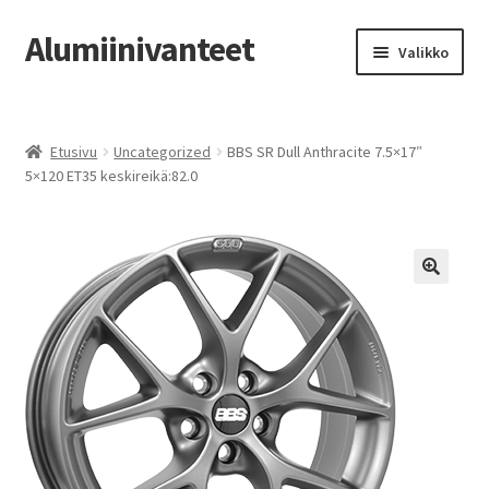
Alumiinivanteet
Siirry
Siirry
Valikko
navigointiin
sisältöön
Etusivu
Etusivu
Uncategorized
BBS SR Dull Anthracite 7.5×17″
Kauppa
5×120 ET35 keskireikä:82.0
Oma tili
Tilausohjeet
Vanteiden osto-opas
Auton renkaat
Yhteystiedot