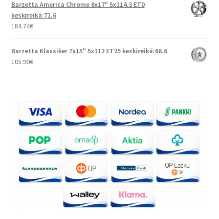
Barzetta America Chrome 8x17" 5x114.3 ET0
keskireikä:71.6
184.74
€
Barzetta Klassiker 7x15" 5x112 ET25 keskireikä:66.6
105.90
€