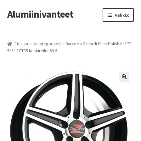
Alumiinivanteet
Siirry
Siirry
Valikko
navigointiin
sisältöön
Etusivu
Etusivu
Uncategorized
Barzetta Zanardi BlackPolish 8×17″
Kauppa
5×112 ET35 keskireikä:66.6
Oma tili
Tilausohjeet
Vanteiden osto-opas
Auton renkaat
Yhteystiedot