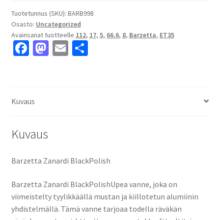
8x17"
5x112
Tuotetunnus (SKU):
BARB998
Osasto:
Uncategorized
ET35
Avainsanat tuotteelle
112
,
17
,
5
,
66.6
,
8
,
Barzetta
,
ET35
keskireikä:66.6
Fa
M
E
S
määrä
ce
as
m
h
b
to
ai
ar
o
d
l
e
Kuvaus
o
o
k
n
Kuvaus
Barzetta Zanardi BlackPolish
Barzetta Zanardi BlackPolishUpea vanne, joka on
viimeistelty tyylikkäällä mustan ja kiillotetun alumiinin
yhdistelmällä. Tämä vanne tarjoaa todella räväkän