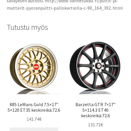
säväyksen autoosi. http://www. vannetukku. fi/pultit-ja-
mutterit-pyoranpultti-pallokartiolla-c-90_164_392. html
Tutustu myös
885 LeMans Gold 7.5×17″
Barzetta GTR 7×17″
5×120 ET35 keskireikä:72.6
5×114.3 ET40
keskireikä:72.6
141.74
€
131.72
€