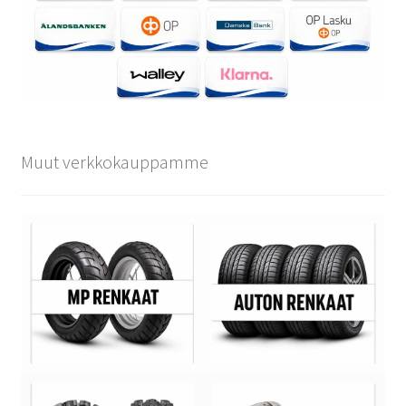
Muut verkkokauppamme