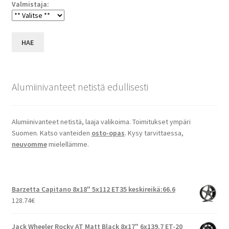
Valmistaja:
HAE
Alumiinivanteet netistä edullisesti
Alumiinivanteet netistä, laaja valikoima. Toimitukset ympäri
Suomen. Katso vanteiden
osto-opas
. Kysy tarvittaessa,
neuvomme
mielellämme.
Barzetta Capitano 8x18" 5x112 ET35 keskireikä:66.6
128.74
€
Jack Wheeler Rocky AT Matt Black 8x17" 6x139.7 ET-20