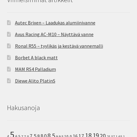
Autec Brixen – Laadukas alumiinivanne
Avus Racing AC-M10 – Näyttävä vanne
Ronal R55 – tyylikäs ja kestävä vannemalli
Borbet A black matt
MAM RS4 Palladium
Diewe Alito PlatinS
Hakusanoja
5
8.5
18
19
20
7.5
8.0
17
8
16
10,0
4
6.5
7
7.0
9
9.5
21
57.1
65.1