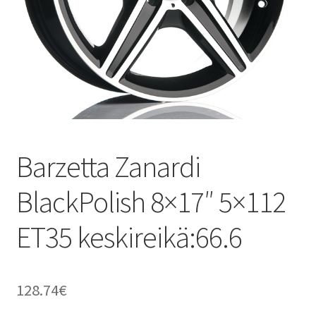
Barzetta Zanardi
BlackPolish 8×17″ 5×112
ET35 keskireikä:66.6
128.74
€