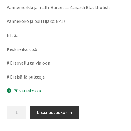
Vannemerkki ja malli: Barzetta Zanardi BlackPolish
Vannekoko ja pulttijako: 8×17
ET: 35
Keskireikä: 66.6
# Ei sovellu talviajoon
# Ei sisällä pultteja
20 varastossa
Barzetta
Lisää ostoskoriin
Zanardi
BlackPolish