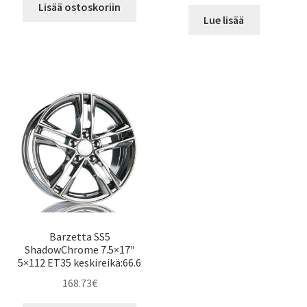
Lisää ostoskoriin
Lue lisää
Barzetta SS5
ShadowChrome 7.5×17″
5×112 ET35 keskireikä:66.6
168.73
€