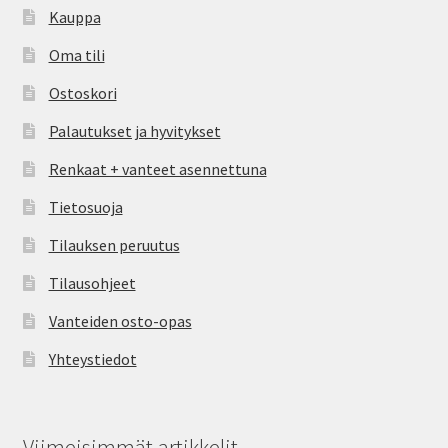
Kauppa
Oma tili
Ostoskori
Palautukset ja hyvitykset
Renkaat + vanteet asennettuna
Tietosuoja
Tilauksen peruutus
Tilausohjeet
Vanteiden osto-opas
Yhteystiedot
Viimeisimmät artikkelit